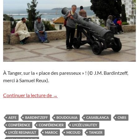
À Tanger, sur la « place des paresseux » ! (© J.M. Bardintzeff,
merci à Samuel Reux).
Cycle de conférences au Maroc
Continuer la lecture de
→
AEFE
BARDINTZEFF
BOUDOUAIA
CASABLANCA
CNRS
CONFÉRENCE
CONFÉRENCIER
LYCÉE LYAUTEY
LYCÉE REGNAULT
MAROC
MICOUD
TANGER