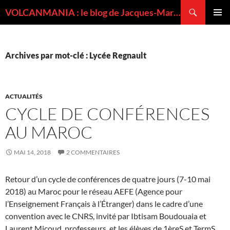
Recherche
VOLCANMANIA : le blog de Jacques-Marie BARDINTZEFF, volcanologue
ALLER
MENU
AU
PRINCI
CONTENU
Archives par mot-clé : Lycée Regnault
ACTUALITÉS
CYCLE DE CONFÉRENCES
AU MAROC
MAI 14, 2018
2 COMMENTAIRES
Retour d’un cycle de conférences de quatre jours (7-10 mai
2018) au Maroc pour le réseau AEFE (Agence pour
l’Enseignement Français à l’Étranger) dans le cadre d’une
convention avec le CNRS, invité par Ibtisam Boudouaia et
Laurent Micoud, professeurs, et les élèves de 1èreS et TermS