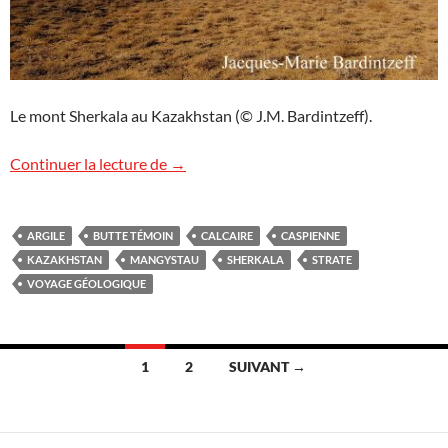
Le mont Sherkala au Kazakhstan (© J.M. Bardintzeff).
Sherkala, Kazakhstan
Continuer la lecture de
→
ARGILE
BUTTE TÉMOIN
CALCAIRE
CASPIENNE
KAZAKHSTAN
MANGYSTAU
SHERKALA
STRATE
VOYAGE GÉOLOGIQUE
Navigation
1
2
SUIVANT →
des
articles