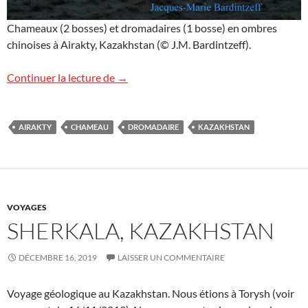
Chameaux (2 bosses) et dromadaires (1 bosse) en ombres
chinoises à Airakty, Kazakhstan (© J.M. Bardintzeff).
Chameaux et dromadaires au Kazakhsta
Continuer la lecture de
→
AIRAKTY
CHAMEAU
DROMADAIRE
KAZAKHSTAN
VOYAGES
SHERKALA, KAZAKHSTAN
DÉCEMBRE 16, 2019
LAISSER UN COMMENTAIRE
Voyage géologique au Kazakhstan. Nous étions à Torysh (voir