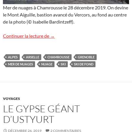
Mer de nuages à Chamrousse le 28 décembre 2019. On devine
le Mont Aiguille, bastion avancé du Vercors, au fond au centre
de la photo (© Isabelle Bardintzeff).
Mer de nuages
Continuer la lecture de
→
ALPES
ARSELLE
CHAMROUSSE
GRENOBLE
MER DE NUAGES
NUAGE
SKI
SKI DE FOND
VOYAGES
LE GYPSE GÉANT
D’USTYURT
DÉCEMBRE 26, 2019
2 COMMENTAIRES