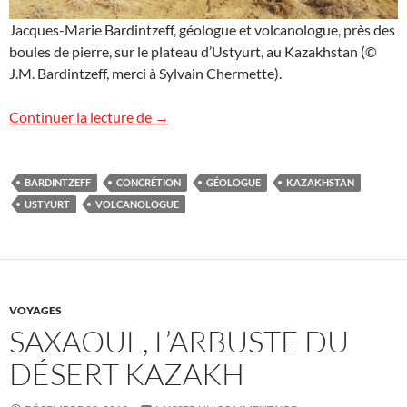
Jacques-Marie Bardintzeff, géologue et volcanologue, près des
boules de pierre, sur le plateau d’Ustyurt, au Kazakhstan (©
J.M. Bardintzeff, merci à Sylvain Chermette).
Le boulier minéral du plateau d’Ustyurt,
Continuer la lecture de
→
BARDINTZEFF
CONCRÉTION
GÉOLOGUE
KAZAKHSTAN
USTYURT
VOLCANOLOGUE
VOYAGES
SAXAOUL, L’ARBUSTE DU
DÉSERT KAZAKH