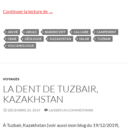
Une arche de pierre à Tuzbair, Kazakhsta
Continuer la lecture de
→
ARCHE
ARGILE
BARDINTZEFF
CALCAIRE
CAMPEMENT
CRAIE
GÉOLOGUE
KAZAKHSTAN
SALAR
TUZBAIR
VOLCANOLOGUE
VOYAGES
LA DENT DE TUZBAIR,
KAZAKHSTAN
DÉCEMBRE 20, 2019
LAISSER UN COMMENTAIRE
À Tuzbair, Kazakhstan (voir aussi mon blog du 19/12/2019),