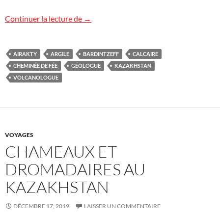
Cheminées de fées à Airakty, Kazakhstan
Continuer la lecture de
→
AIRAKTY
ARGILE
BARDINTZEFF
CALCAIRE
CHEMINÉE DE FÉE
GÉOLOGUE
KAZAKHSTAN
VOLCANOLOGUE
VOYAGES
CHAMEAUX ET
DROMADAIRES AU
KAZAKHSTAN
DÉCEMBRE 17, 2019
LAISSER UN COMMENTAIRE