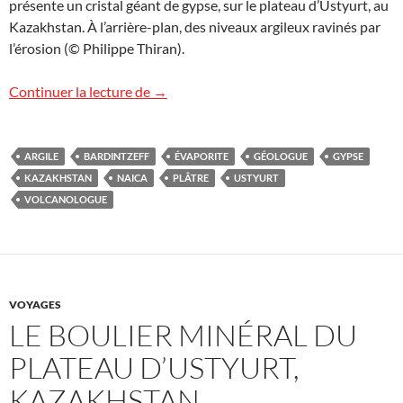
présente un cristal géant de gypse, sur le plateau d’Ustyurt, au
Kazakhstan. À l’arrière-plan, des niveaux argileux ravinés par
l’érosion (© Philippe Thiran).
Le gypse géant d’Ustyurt
Continuer la lecture de
→
ARGILE
BARDINTZEFF
ÉVAPORITE
GÉOLOGUE
GYPSE
KAZAKHSTAN
NAICA
PLÂTRE
USTYURT
VOLCANOLOGUE
VOYAGES
LE BOULIER MINÉRAL DU
PLATEAU D’USTYURT,
KAZAKHSTAN