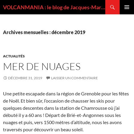
Recherche
VOLCANMANIA : le blog de Jacques-Marie BARDINTZEFF, volcanologue
ALLER
MENU
AU
PRINCI
CONTENU
Archives mensuelles : décembre 2019
ACTUALITÉS
MER DE NUAGES
DÉCEMBRE 31, 2019
LAISSER UN COMMENTAIRE
Une petite escapade dans la région de Grenoble pour les fêtes
de Noël. Et bien sûr, l’occasion de chausser les skis pour
quelques descentes dans la station de Chamrousse où j’ai
débuté il y a 60 ans ! Départ de Brié-et-Angonnes sous les
nuages et puis, vers 1500 mètres d’altitude, nous les avons
traversés pour découvrir un beau soleil.