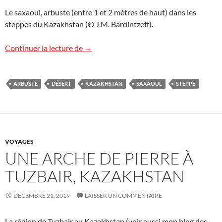
Le saxaoul, arbuste (entre 1 et 2 mètres de haut) dans les
steppes du Kazakhstan (© J.M. Bardintzeff).
Saxaoul, l’arbuste du désert kazakh
Continuer la lecture de
→
ARBUSTE
DÉSERT
KAZAKHSTAN
SAXAOUL
STEPPE
VOYAGES
UNE ARCHE DE PIERRE À
TUZBAIR, KAZAKHSTAN
DÉCEMBRE 21, 2019
LAISSER UN COMMENTAIRE
La région de Tuzbair au Kazakhstan (voir aussi mon blog des