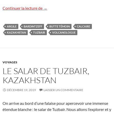
La dent de Tuzbair, Kazakhstan
Continuer la lecture de
→
ARGILE
BARDINTZEFF
BUTTE TÉMOIN
CALCAIRE
KAZAKHSTAN
TUZBAIR
VOLCANOLOGUE
VOYAGES
LE SALAR DE TUZBAIR,
KAZAKHSTAN
DÉCEMBRE 19, 2019
LAISSER UN COMMENTAIRE
On arrive au bord d’une falaise pour apercevoir une immense
étendue blanche : le salar de Tuzbair. Nous allons l’explorer et y