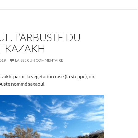
L, L’ARBUSTE DU
T KAZAKH
019
LAISSER UN COMMENTAIRE
azakh, parmi la végétation rase (la steppe), on
buste nommé saxaoul.