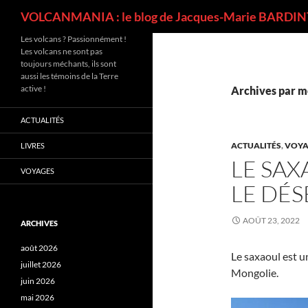
Recherche
VOLCANMANIA : le blog de Jacques-Marie BARDINT
Les volcans ? Passionnément !
Les volcans ne sont pas
toujours méchants, ils sont
aussi les témoins de la Terre
active !
Archives par mo
ACTUALITÉS
ACTUALITÉS
,
VOYA
LIVRES
LE SAX
VOYAGES
LE DÉ
AOÛT 23, 2022
ARCHIVES
août 2026
Le saxaoul est u
juillet 2026
Mongolie.
juin 2026
mai 2026