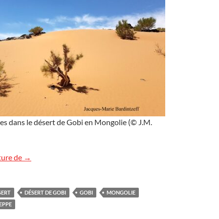
es dans le désert de Gobi en Mongolie (© J.M.
Le saxaoul, arbuste dans le désert de Mongolie
ture de
→
SERT
DÉSERT DE GOBI
GOBI
MONGOLIE
EPPE