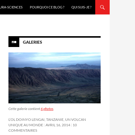
URA-SCIENCES
POURQUOI CE BLOG ?
QUI SUIS-JE ?
GALERIES
Cette galerie contient
6 photos
.
L’OL DOINYO LENGAI, TANZANIE, UN VOLCAN
UNIQUE AU MONDE
AVRIL 16, 2014
10
COMMENTAIRES