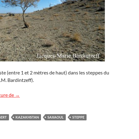
ste (entre 1 et 2 mètres de haut) dans les steppes du
M. Bardintzeff).
Saxaoul, l’arbuste du désert kazakh
ture de
→
SERT
KAZAKHSTAN
SAXAOUL
STEPPE