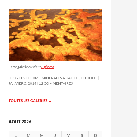
Cette galerie contient
8 photos
.
SOURCES THERMOMINÉRALES À DALLOL, ÉTHIOPIE
JANVIER 5, 2014
12 COMMENTAIRES
TOUTES LES GALERIES
→
AOÛT 2026
L
M
M
J
V
S
D