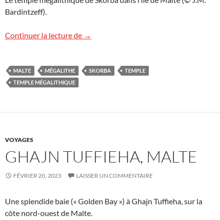
Bardintzeff).
Le temple mégalithique de Skorba à Malt
Continuer la lecture de
→
MALTE
MÉGALITHE
SKORBA
TEMPLE
TEMPLE MÉGALITHIQUE
VOYAGES
GHAJN TUFFIEHA, MALTE
FÉVRIER 20, 2023
LAISSER UN COMMENTAIRE
Une splendide baie (« Golden Bay ») à Ghajn Tuffieha, sur la
côte nord-ouest de Malte.