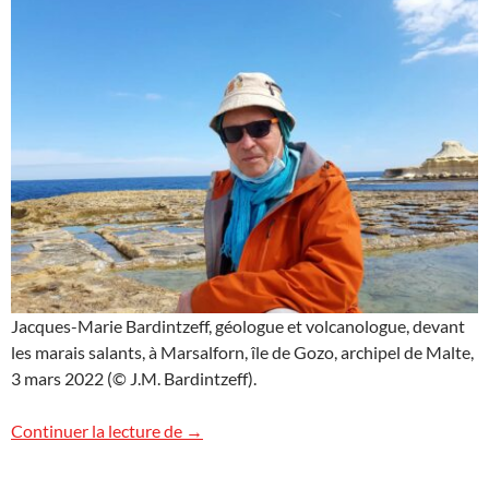
Jacques-Marie Bardintzeff, géologue et volcanologue, devant
les marais salants, à Marsalforn, île de Gozo, archipel de Malte,
3 mars 2022 (© J.M. Bardintzeff).
À Marsalforn dans l’île de Gozo
Continuer la lecture de
→