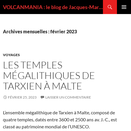
Recherche
VOLCANMANIA : le blog de Jacques-Marie BARDINTZEFF, volcanologue
ALLER
MENU
AU
PRINCI
CONTENU
Archives mensuelles : février 2023
VOYAGES
LES TEMPLES
MÉGALITHIQUES DE
TARXIEN À MALTE
FÉVRIER 25, 2023
LAISSER UN COMMENTAIRE
L’ensemble mégalithique de Tarxien à Malte, composé de
quatre temples, datés entre 3600 et 2500 ans av. J.-C., est
classé au patrimoine mondial de l’UNESCO.