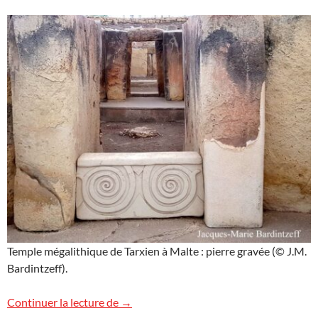
Temple mégalithique de Tarxien à Malte : pierre gravée (© J.M.
Bardintzeff).
Les temples mégalithiques de Tarxien à 
Continuer la lecture de
→