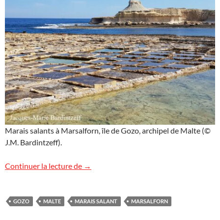
Marais salants à Marsalforn, île de Gozo, archipel de Malte (©
J.M. Bardintzeff).
Marais salant à Marsalforn, Gozo
Continuer la lecture de
→
GOZO
MALTE
MARAIS SALANT
MARSALFORN