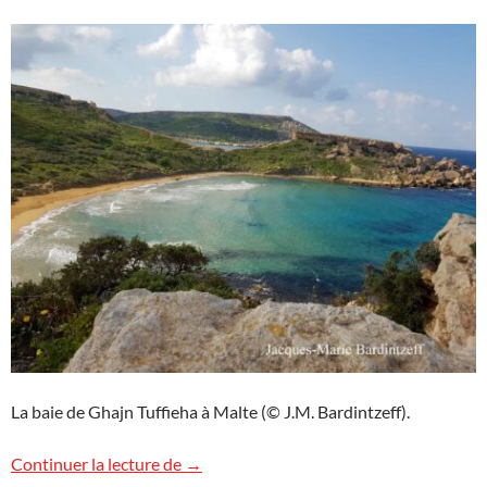
La baie de Ghajn Tuffieha à Malte (© J.M. Bardintzeff).
Ghajn Tuffieha, Malte
Continuer la lecture de
→