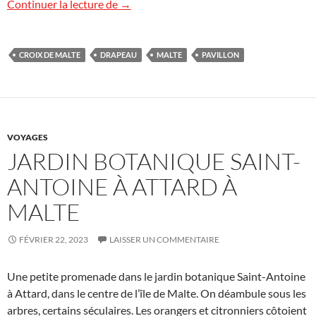
Le pavillon de Malte
Continuer la lecture de
→
CROIX DE MALTE
DRAPEAU
MALTE
PAVILLON
VOYAGES
JARDIN BOTANIQUE SAINT-
ANTOINE À ATTARD À
MALTE
FÉVRIER 22, 2023
LAISSER UN COMMENTAIRE
Une petite promenade dans le jardin botanique Saint-Antoine
à Attard, dans le centre de l’île de Malte. On déambule sous les
arbres, certains séculaires. Les orangers et citronniers côtoient