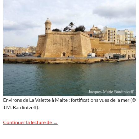
Environs de La Valette à Malte : fortifications vues de la mer (©
J.M. Bardintzeff).
En bateau aux environs de la Valette
Continuer la lecture de
→