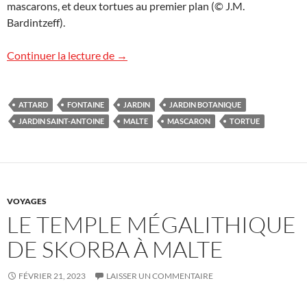
mascarons, et deux tortues au premier plan (© J.M.
Bardintzeff).
Jardin botanique Saint-Antoine à Attard
Continuer la lecture de
→
ATTARD
FONTAINE
JARDIN
JARDIN BOTANIQUE
JARDIN SAINT-ANTOINE
MALTE
MASCARON
TORTUE
VOYAGES
LE TEMPLE MÉGALITHIQUE
DE SKORBA À MALTE
FÉVRIER 21, 2023
LAISSER UN COMMENTAIRE