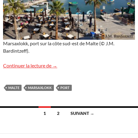
Marsaxlokk, port sur la côte sud-est de Malte (© J.M.
Bardintzeff).
Marsaxlokk, Malte
Continuer la lecture de
→
MALTE
MARSAXLOKK
PORT
Navigation
1
2
SUIVANT →
des
articles