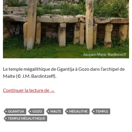
Le temple mégalithique de Ggantija à Gozo dans l’archipel de
Malte (© J.M. Bardintzeff).
Le temple Ggantija à Gozo
Continuer la lecture de
→
GGANTIJA
GOZO
MALTE
MÉGALITHE
TEMPLE
TEMPLE MÉGALITHIQUE