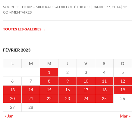
SOURCES THERMOMINÉRALES À DALLOL, ÉTHIOPIE
JANVIER 5, 2014
12
COMMENTAIRES
TOUTES LES GALERIES
→
FÉVRIER 2023
L
M
M
J
V
S
D
1
2
3
4
5
6
7
8
9
10
11
12
13
14
15
16
17
18
19
20
21
22
23
24
25
26
27
28
« Jan
Mar »