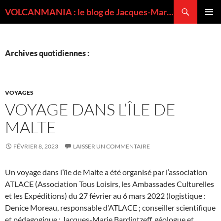
Recherche
VOLCANMANIA : le blog de Jacques-Marie BARDINTZEFF, volcanologue
ALLER
MENU
AU
PRINCI
CONTENU
Archives quotidiennes :
VOYAGES
VOYAGE DANS L’ÎLE DE
MALTE
FÉVRIER 8, 2023
LAISSER UN COMMENTAIRE
Un voyage dans l’île de Malte a été organisé par l’association
ATLACE (Association Tous Loisirs, les Ambassades Culturelles
et les Expéditions) du 27 février au 6 mars 2022 (logistique :
Denice Moreau, responsable d’ATLACE ; conseiller scientifique
et pédagogique : Jacques-Marie Bardintzeff, géologue et