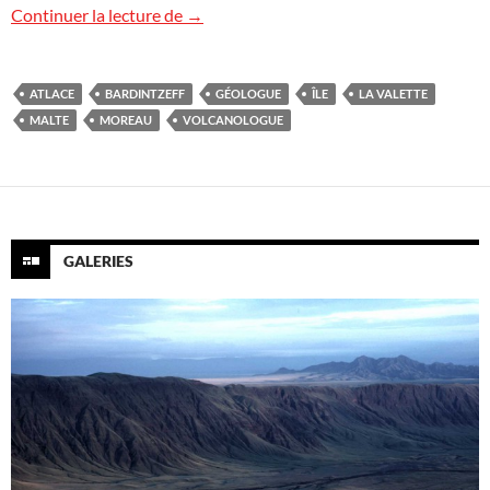
Voyage dans l’île de Malte
Continuer la lecture de
→
ATLACE
BARDINTZEFF
GÉOLOGUE
ÎLE
LA VALETTE
MALTE
MOREAU
VOLCANOLOGUE
GALERIES