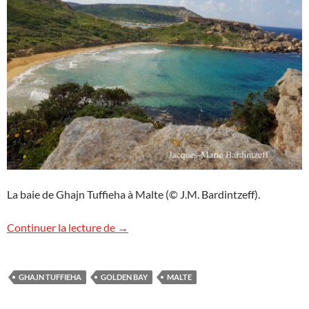
La baie de Ghajn Tuffieha à Malte (© J.M. Bardintzeff).
Ghajn Tuffieha, Malte
Continuer la lecture de
→
GHAJN TUFFIEHA
GOLDEN BAY
MALTE