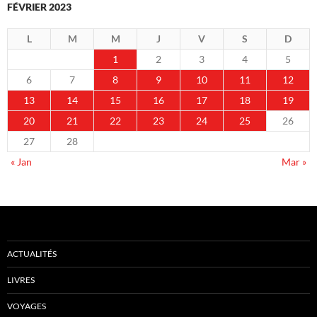
FÉVRIER 2023
L
M
M
J
V
S
D
1
2
3
4
5
6
7
8
9
10
11
12
13
14
15
16
17
18
19
20
21
22
23
24
25
26
27
28
« Jan
Mar »
ACTUALITÉS
LIVRES
VOYAGES