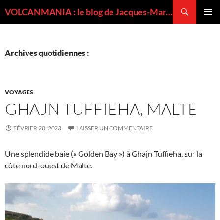
Recherche
VOLCANMANIA : le blog de Jacques-Marie BARDINTZEFF, volcanologue
ALLER
MENU
AU
PRINCI
CONTENU
Archives quotidiennes :
VOYAGES
GHAJN TUFFIEHA, MALTE
FÉVRIER 20, 2023
LAISSER UN COMMENTAIRE
Une splendide baie (« Golden Bay ») à Ghajn Tuffieha, sur la
côte nord-ouest de Malte.