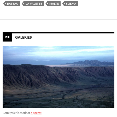
BATEAU
LA VALETTE
MALTE
SLIEMA
GALERIES
Cette galerie contient
6 photos
.