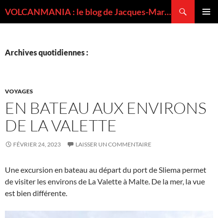
Recherche
VOLCANMANIA : le blog de Jacques-Marie BARDINTZEFF, volcanologue
ALLER
MENU
AU
PRINCI
CONTENU
Archives quotidiennes :
VOYAGES
EN BATEAU AUX ENVIRONS
DE LA VALETTE
FÉVRIER 24, 2023
LAISSER UN COMMENTAIRE
Une excursion en bateau au départ du port de Sliema permet
de visiter les environs de La Valette à Malte. De la mer, la vue
est bien différente.