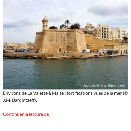
Environs de La Valette à Malte : fortifications vues de la mer (©
J.M. Bardintzeff).
En bateau aux environs de la Valette
Continuer la lecture de
→