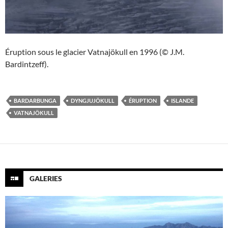
Éruption sous le glacier Vatnajökull en 1996 (© J.M.
Bardintzeff).
BARDARBUNGA
DYNGJUJÖKULL
ÉRUPTION
ISLANDE
VATNAJÖKULL
GALERIES