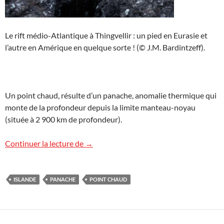
Le rift médio-Atlantique à Thingvellir : un pied en Eurasie et
l’autre en Amérique en quelque sorte ! (© J.M. Bardintzeff).
Un point chaud, résulte d’un panache, anomalie thermique qui
monte de la profondeur depuis la limite manteau-noyau
(située à 2 900 km de profondeur).
Un point chaud sous l’Islande ?
Continuer la lecture de
→
ISLANDE
PANACHE
POINT CHAUD