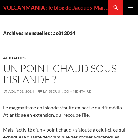
Recherche
VOLCANMANIA : le blog de Jacques-Marie BARDINTZEFF, volcanologue
ALLER
MENU
AU
PRINCI
CONTENU
Archives mensuelles : août 2014
ACTUALITÉS
UN POINT CHAUD SOUS
L’ISLANDE ?
AOÛT 31, 2014
LAISSER UN COMMENTAIRE
Le magmatisme en Islande résulte en partie du rift médio-
Atlantique en extension, qui recoupe l’île.
Mais l’activité d’un « point chaud » s’ajoute à celui-ci, ce qui
explique la dualité géochimique des roches volcaniques.