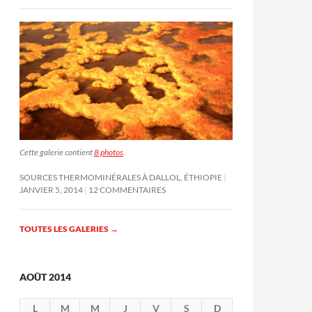
Cette galerie contient
8 photos
.
SOURCES THERMOMINÉRALES À DALLOL, ÉTHIOPIE
JANVIER 5, 2014
12 COMMENTAIRES
TOUTES LES GALERIES
→
AOÛT 2014
L
M
M
J
V
S
D