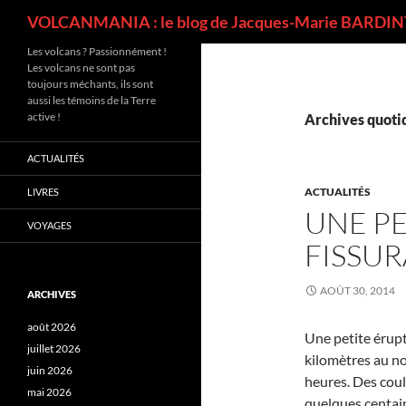
Recherche
VOLCANMANIA : le blog de Jacques-Marie BARDINT
Les volcans ? Passionnément !
Les volcans ne sont pas
toujours méchants, ils sont
aussi les témoins de la Terre
active !
Archives quotid
ACTUALITÉS
ACTUALITÉS
LIVRES
UNE PE
VOYAGES
FISSUR
AOÛT 30, 2014
ARCHIVES
août 2026
Une petite érupti
juillet 2026
kilomètres au no
juin 2026
heures. Des coul
mai 2026
quelques centain