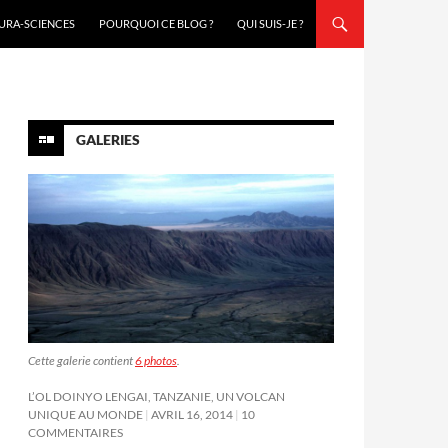
URA-SCIENCES
POURQUOI CE BLOG ?
QUI SUIS-JE ?
GALERIES
Cette galerie contient
6 photos
.
L’OL DOINYO LENGAI, TANZANIE, UN VOLCAN
UNIQUE AU MONDE
AVRIL 16, 2014
10
COMMENTAIRES