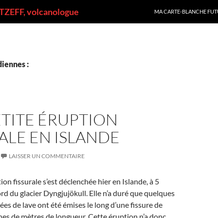
ALLER AU CONTENU
ZEFF, volcanologue
MA CARTE-BLANCHE FUT
iennes :
TITE ÉRUPTION
ALE EN ISLANDE
LAISSER UN COMMENTAIRE
on fissurale s’est déclenchée hier en Islande, à 5
rd du glacier Dyngjujökull. Elle n’a duré que quelques
ées de lave ont été émises le long d’une fissure de
es de mètres de longueur. Cette éruption n’a donc