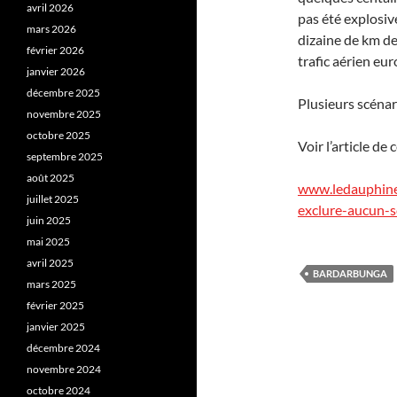
avril 2026
pas été explosiv
mars 2026
dizaine de km de
février 2026
trafic aérien eu
janvier 2026
décembre 2025
Plusieurs scénar
novembre 2025
octobre 2025
Voir l’article de
septembre 2025
août 2025
www.ledauphine
juillet 2025
exclure-aucun-s
juin 2025
mai 2025
avril 2025
BARDARBUNGA
mars 2025
février 2025
janvier 2025
décembre 2024
novembre 2024
octobre 2024