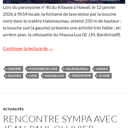
Lors du paroxysme n° 40 du Kilauea à Hawaii, le 12 janvier
2026 à 9h54 locale, la fontaine de lave émise par la bouche
nord dans le cratère Halemaumau, atteint 250 m de hauteur ;
la bouche sud (à gauche) présente une activité très faible ; en
arrière-plan, la silhouette du Mauna Loa (© J.M. Bardintzeff).
Images d’Hawaii (13)
Continuer la lecture de
→
CRATÈRE
FONTAINE DE LAVE
HALEMAUMAU
HAWAII
KILAUEA
LAVE
MAUNA LOA
PAROXYSME
SCORIE
ACTUALITÉS
RENCONTRE SYMPA AVEC