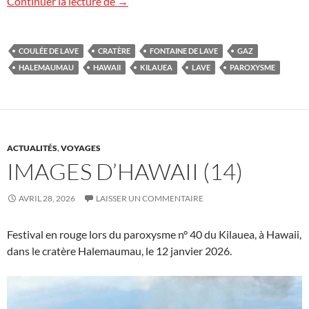
Image d’Hawaii (15)
Continuer la lecture de
→
COULÉE DE LAVE
CRATÈRE
FONTAINE DE LAVE
GAZ
HALEMAUMAU
HAWAII
KILAUEA
LAVE
PAROXYSME
ACTUALITÉS
,
VOYAGES
IMAGES D’HAWAII (14)
AVRIL 28, 2026
LAISSER UN COMMENTAIRE
Festival en rouge lors du paroxysme n° 40 du Kilauea, à Hawaii,
dans le cratère Halemaumau, le 12 janvier 2026.