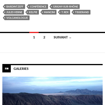
BARDINTZEFF
CONFÉRENCE
GRIGNY-SUR-RHÔNE
JULES VERNE
KELPIE
MANCINI
T. REX
TISSERAND
VOLCANOLOGUE
Navigation
1
2
SUIVANT →
des
articles
GALERIES