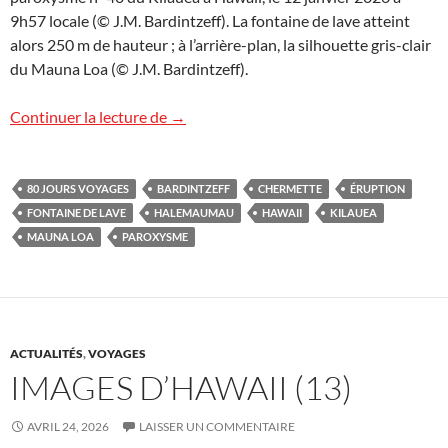
9h57 locale (© J.M. Bardintzeff). La fontaine de lave atteint
alors 250 m de hauteur ; à l’arrière-plan, la silhouette gris-clair
du Mauna Loa (© J.M. Bardintzeff).
Un rendez-vous réussi à Hawaii
Continuer la lecture de
→
80 JOURS VOYAGES
BARDINTZEFF
CHERMETTE
ÉRUPTION
FONTAINE DE LAVE
HALEMAUMAU
HAWAII
KILAUEA
MAUNA LOA
PAROXYSME
ACTUALITÉS
,
VOYAGES
IMAGES D’HAWAII (13)
AVRIL 24, 2026
LAISSER UN COMMENTAIRE