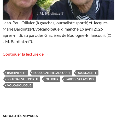
Jean-Paul Ollivier (à gauche), journaliste sportif, et Jacques-
Marie Bardintzeff, volcanologue, dimanche 19 avril 2026
après-midi, au parc des Glacières de Boulogne-Billancourt (©
J.M. Bardintzeff).
Rencontre sympa avec Jean-Paul Ollivie
Continuer la lecture de
→
BARDINTZEFF
BOULOGNE-BILLANCOURT
JOURNALISTE
JOURNALISTE SPORTIF
OLLIVIER
PARC DES GLACIÈRES
VOLCANOLOGUE
ACTUALITÉS
,
VOYAGES