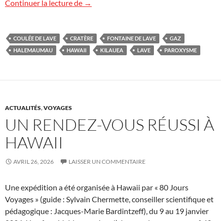
Images d’Hawaii (14)
Continuer la lecture de
→
COULÉE DE LAVE
CRATÈRE
FONTAINE DE LAVE
GAZ
HALEMAUMAU
HAWAII
KILAUEA
LAVE
PAROXYSME
ACTUALITÉS
,
VOYAGES
UN RENDEZ-VOUS RÉUSSI À
HAWAII
AVRIL 26, 2026
LAISSER UN COMMENTAIRE
Une expédition a été organisée à Hawaii par « 80 Jours
Voyages » (guide : Sylvain Chermette, conseiller scientifique et
pédagogique : Jacques-Marie Bardintzeff), du 9 au 19 janvier