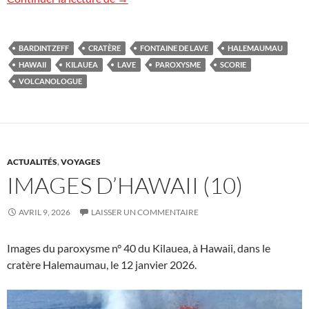
BARDINTZEFF
CRATÈRE
FONTAINE DE LAVE
HALEMAUMAU
HAWAII
KILAUEA
LAVE
PAROXYSME
SCORIE
VOLCANOLOGUE
ACTUALITÉS
,
VOYAGES
IMAGES D’HAWAII (10)
AVRIL 9, 2026
LAISSER UN COMMENTAIRE
Images du paroxysme n° 40 du Kilauea, à Hawaii, dans le
cratère Halemaumau, le 12 janvier 2026.