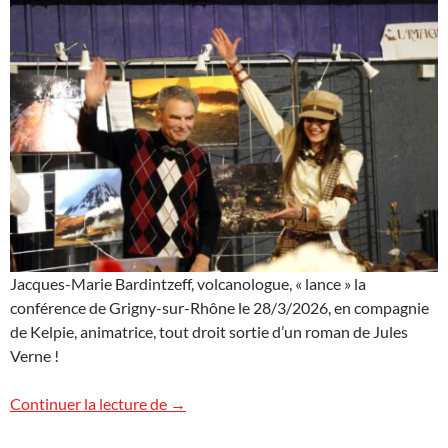
Jacques-Marie Bardintzeff, volcanologue, « lance » la
conférence de Grigny-sur-Rhône le 28/3/2026, en compagnie
de Kelpie, animatrice, tout droit sortie d’un roman de Jules
Verne !
Images de Grigny-sur-Rhône
Continuer la lecture de
→