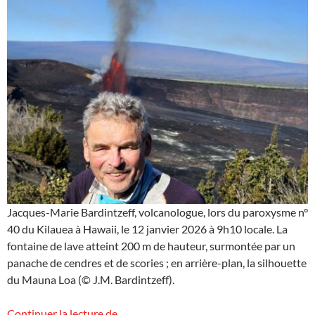
Jacques-Marie Bardintzeff, volcanologue, lors du paroxysme n°
40 du Kilauea à Hawaii, le 12 janvier 2026 à 9h10 locale. La
fontaine de lave atteint 200 m de hauteur, surmontée par un
panache de cendres et de scories ; en arrière-plan, la silhouette
du Mauna Loa (© J.M. Bardintzeff).
Images d’Hawaii (11)
Continuer la lecture de
→