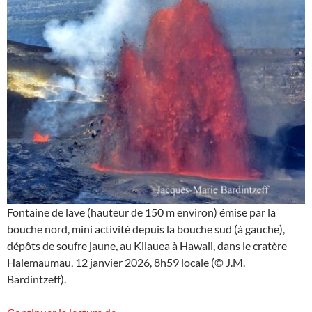
Fontaine de lave (hauteur de 150 m environ) émise par la
bouche nord, mini activité depuis la bouche sud (à gauche),
dépôts de soufre jaune, au Kilauea à Hawaii, dans le cratère
Halemaumau, 12 janvier 2026, 8h59 locale (© J.M.
Bardintzeff).
Images d’Hawaii (10)