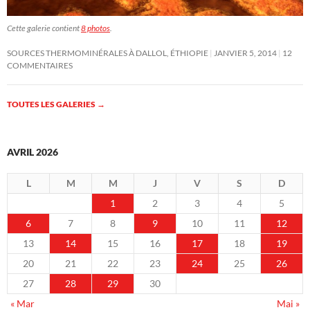
Cette galerie contient
8 photos
.
SOURCES THERMOMINÉRALES À DALLOL, ÉTHIOPIE
JANVIER 5, 2014
12
COMMENTAIRES
TOUTES LES GALERIES
→
AVRIL 2026
L
M
M
J
V
S
D
1
2
3
4
5
6
7
8
9
10
11
12
13
14
15
16
17
18
19
20
21
22
23
24
25
26
27
28
29
30
« Mar
Mai »