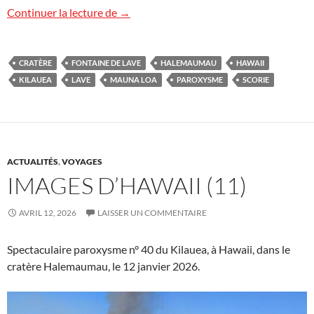
Images d’Hawaii (12)
Continuer la lecture de
→
CRATÈRE
FONTAINE DE LAVE
HALEMAUMAU
HAWAII
KILAUEA
LAVE
MAUNA LOA
PAROXYSME
SCORIE
ACTUALITÉS
,
VOYAGES
IMAGES D’HAWAII (11)
AVRIL 12, 2026
LAISSER UN COMMENTAIRE
Spectaculaire paroxysme n° 40 du Kilauea, à Hawaii, dans le
cratère Halemaumau, le 12 janvier 2026.