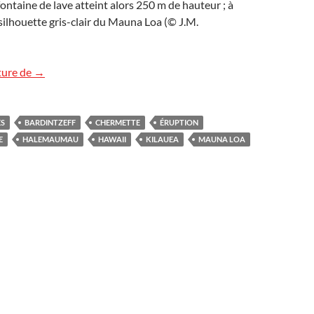
fontaine de lave atteint alors 250 m de hauteur ; à
a silhouette gris-clair du Mauna Loa (© J.M.
Un rendez-vous réussi à Hawaii
ture de
→
ES
BARDINTZEFF
CHERMETTE
ÉRUPTION
E
HALEMAUMAU
HAWAII
KILAUEA
MAUNA LOA