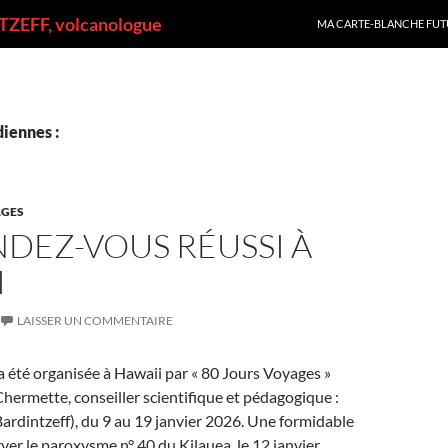
ALLER AU CONTENU
ZEFF, volcanologue
MA CARTE-BLANCHE FUT
iennes :
GES
DEZ-VOUS RÉUSSI À
I
LAISSER UN COMMENTAIRE
 été organisée à Hawaii par « 80 Jours Voyages »
 Chermette, conseiller scientifique et pédagogique :
rdintzeff), du 9 au 19 janvier 2026. Une formidable
ver le paroxysme n° 40 du Kilauea, le 12 janvier.