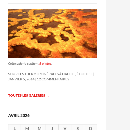
Cette galerie contient
8 photos
.
SOURCES THERMOMINÉRALES À DALLOL, ÉTHIOPIE
JANVIER 5, 2014
12 COMMENTAIRES
TOUTES LES GALERIES
→
AVRIL 2026
L
M
M
J
V
S
D