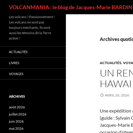
Recherche
VOLCANMANIA : le blog de Jacques-Marie BARDINT
Les volcans ? Passionnément !
Les volcans ne sont pas
toujours méchants, ils sont
aussi les témoins de la Terre
active !
Archives quotid
ACTUALITÉS
ACTUALITÉS
,
VOYA
LIVRES
UN REN
VOYAGES
HAWAI
AVRIL 26, 2026
ARCHIVES
août 2026
Une expédition a
juillet 2026
(guide : Sylvain
juin 2026
Jacques-Marie Ba
mai 2026
occasion d’obser