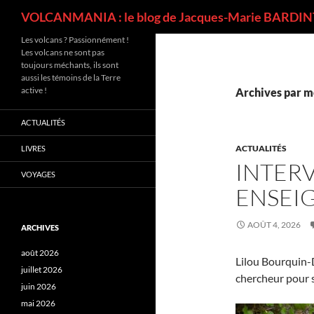
Recherche
VOLCANMANIA : le blog de Jacques-Marie BARDINT
Les volcans ? Passionnément !
Les volcans ne sont pas
toujours méchants, ils sont
aussi les témoins de la Terre
active !
Archives par mo
ACTUALITÉS
ACTUALITÉS
LIVRES
INTER
VOYAGES
ENSEI
AOÛT 4, 2026
ARCHIVES
août 2026
Lilou Bourquin-
juillet 2026
chercheur pour 
juin 2026
mai 2026