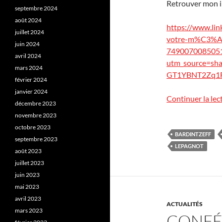
Retrouver mon i
septembre 2024
août 2024
https://www.lin
juillet 2024
votre-m%C3%A9t
juin 2024
749007008505
avril 2024
utm_source=s
mars 2024
GT1YBNT2Zq1F
février 2024
janvier 2024
Continuer la lec
décembre 2023
novembre 2023
octobre 2023
BARDINTZEFF
septembre 2023
LEPAGNOT
août 2023
juillet 2023
juin 2023
mai 2023
avril 2023
ACTUALITÉS
mars 2023
CONFÉR