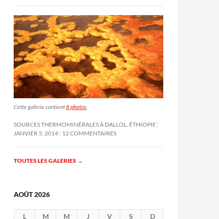
Cette galerie contient
8 photos
.
SOURCES THERMOMINÉRALES À DALLOL, ÉTHIOPIE
JANVIER 5, 2014
12 COMMENTAIRES
TOUTES LES GALERIES
→
AOÛT 2026
L
M
M
J
V
S
D