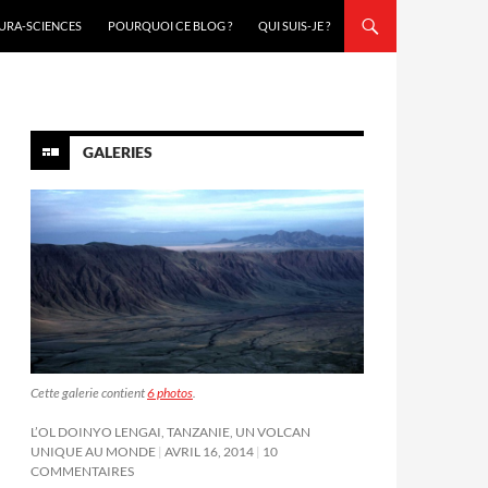
URA-SCIENCES
POURQUOI CE BLOG ?
QUI SUIS-JE ?
GALERIES
Cette galerie contient
6 photos
.
L’OL DOINYO LENGAI, TANZANIE, UN VOLCAN
UNIQUE AU MONDE
AVRIL 16, 2014
10
COMMENTAIRES