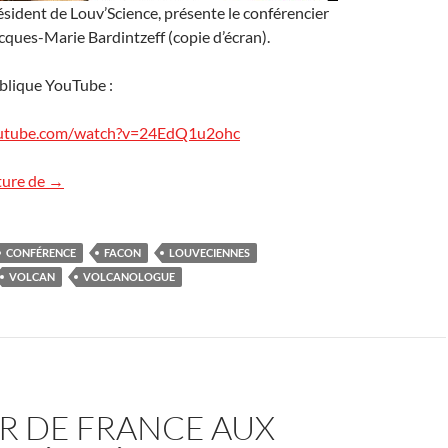
ésident de Louv’Science, présente le conférencier
ques-Marie Bardintzeff (copie d’écran).
ublique YouTube :
outube.com/watch?v=24EdQ1u2ohc
Conférence « volcans » à Louveciennes : le replay
ture de
→
CONFÉRENCE
FACON
LOUVECIENNES
VOLCAN
VOLCANOLOGUE
R DE FRANCE AUX