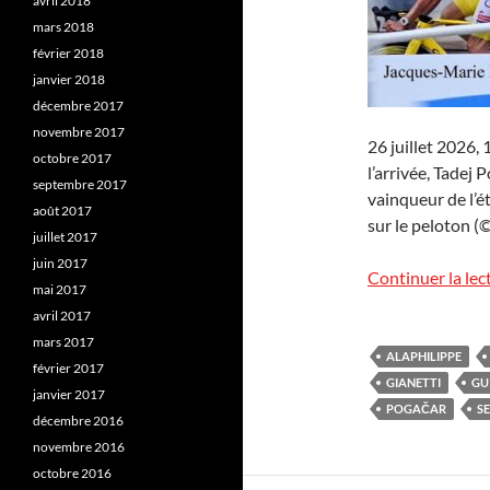
avril 2018
mars 2018
février 2018
janvier 2018
décembre 2017
novembre 2017
26 juillet 2026,
octobre 2017
l’arrivée, Tadej
septembre 2017
vainqueur de l’
août 2017
sur le peloton (©
juillet 2017
juin 2017
Continuer la lec
mai 2017
avril 2017
mars 2017
ALAPHILIPPE
février 2017
GIANETTI
GU
janvier 2017
POGAČAR
SE
décembre 2016
novembre 2016
octobre 2016