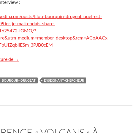
nterview :
kedin.com/posts/lilou-bourquin-drugeat_quel-est-
ier-je-mattendais-share-
1625472-iGMO/?
hare&utm_medium=member_desktop&rcm=ACoAACx
pUIZqbliESm_3PJB0cEM
Interview d’un enseignant-chercheur
ture de
→
BOURQUIN-DRUGEAT
ENSEIGNANT-CHERCHEUR
ENCE « VOLCANS » À