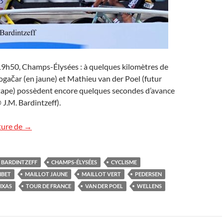
 19h50, Champs-Élysées : à quelques kilomètres de
 Pogačar (en jaune) et Mathieu van der Poel (futur
étape) possèdent encore quelques secondes d’avance
 J.M. Bardintzeff).
Le Tour de France aux Champs-Élysées
ture de
→
BARDINTZEFF
CHAMPS-ÉLYSÉES
CYCLISME
IBET
MAILLOT JAUNE
MAILLOT VERT
PEDERSEN
IXAS
TOUR DE FRANCE
VAN DER POEL
WELLENS