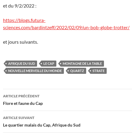
et du 9/2/2022 :
https://blogs.futura-
sciences.com/bardintzeff/2022/02/09/un-bob-globe-trotter/
et jours suivants.
AFRIQUE DU SUD
LE CAP
MONTAGNE DE LA TABLE
NOUVELLE MERVEILLE DU MONDE
QUARTZ
STRATE
Navigation
ARTICLE PRÉCÉDENT
des
Flore et faune du Cap
articles
ARTICLE SUIVANT
Le quartier malais du Cap, Afrique du Sud