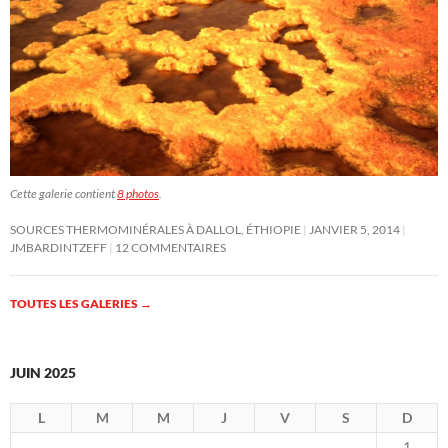
Cette galerie contient
8 photos
.
SOURCES THERMOMINÉRALES À DALLOL, ÉTHIOPIE
JANVIER 5, 2014
JMBARDINTZEFF
12 COMMENTAIRES
TOUTES LES GALERIES
→
JUIN 2025
L
M
M
J
V
S
D
1