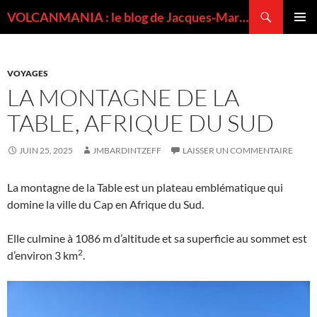
Recherche
VOLCANMANIA : le blog de Jacques-Marie BARDINTZEFF, volcanologue
ALLER
MENU
AU
PRINCI
CONTENU
VOYAGES
LA MONTAGNE DE LA
TABLE, AFRIQUE DU SUD
JUIN 25, 2025
JMBARDINTZEFF
LAISSER UN COMMENTAIRE
La montagne de la Table est un plateau emblématique qui
domine la ville du Cap en Afrique du Sud.
Elle culmine à 1086 m d’altitude et sa superficie au sommet est
2
d’environ 3 km
.