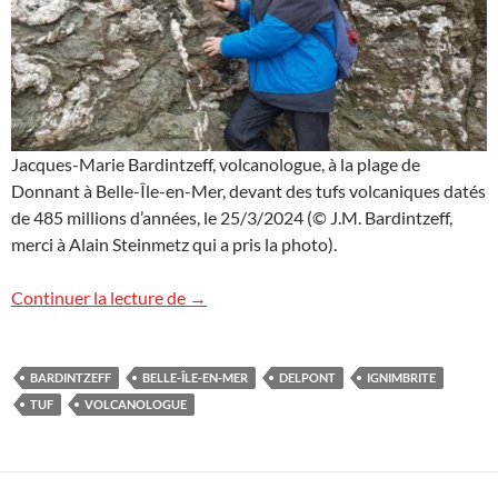
Jacques-Marie Bardintzeff, volcanologue, à la plage de
Donnant à Belle-Île-en-Mer, devant des tufs volcaniques datés
de 485 millions d’années, le 25/3/2024 (© J.M. Bardintzeff,
merci à Alain Steinmetz qui a pris la photo).
Géologie en Belle-Île-en-Mer
Continuer la lecture de
→
BARDINTZEFF
BELLE-ÎLE-EN-MER
DELPONT
IGNIMBRITE
TUF
VOLCANOLOGUE