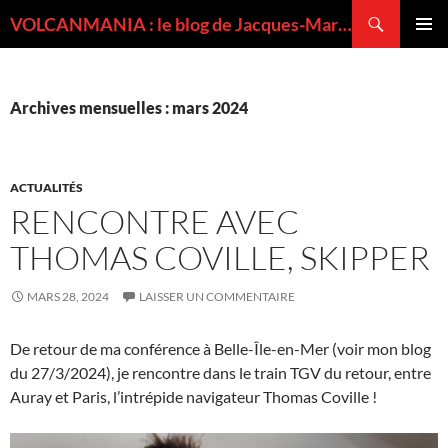
Recherche
VOLCANMANIA : le blog de Jacques-Marie BARDINTZEFF, volcanologue
ALLER
MENU
AU
PRINCI
CONTENU
Archives mensuelles : mars 2024
ACTUALITÉS
RENCONTRE AVEC
THOMAS COVILLE, SKIPPER
MARS 28, 2024
LAISSER UN COMMENTAIRE
De retour de ma conférence à Belle-Île-en-Mer (voir mon blog
du 27/3/2024), je rencontre dans le train TGV du retour, entre
Auray et Paris, l’intrépide navigateur Thomas Coville !