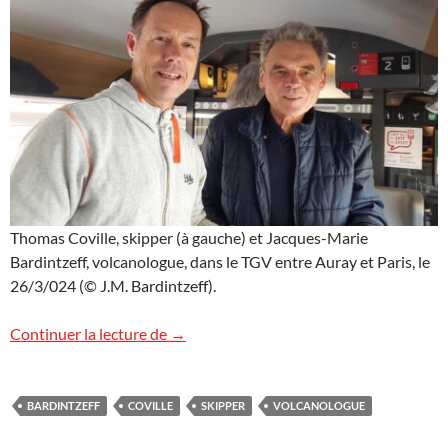
Thomas Coville, skipper (à gauche) et Jacques-Marie
Bardintzeff, volcanologue, dans le TGV entre Auray et Paris, le
26/3/024 (© J.M. Bardintzeff).
Rencontre avec Thomas Coville, skipper
Continuer la lecture de
→
BARDINTZEFF
COVILLE
SKIPPER
VOLCANOLOGUE