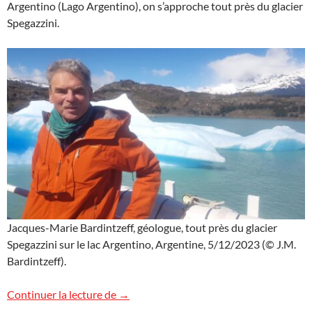
Argentino (Lago Argentino), on s’approche tout près du glacier
Spegazzini.
Jacques-Marie Bardintzeff, géologue, tout près du glacier
Spegazzini sur le lac Argentino, Argentine, 5/12/2023 (© J.M.
Bardintzeff).
Tout près du glacier Spegazzini, Argentin
Continuer la lecture de
→