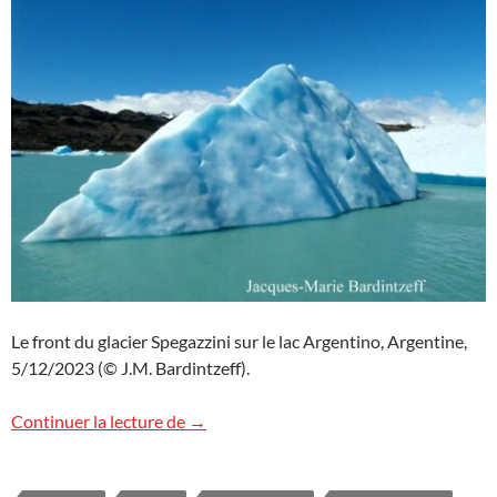
Le front du glacier Spegazzini sur le lac Argentino, Argentine,
5/12/2023 (© J.M. Bardintzeff).
Glacier Spegazzini, Argentine
Continuer la lecture de
→