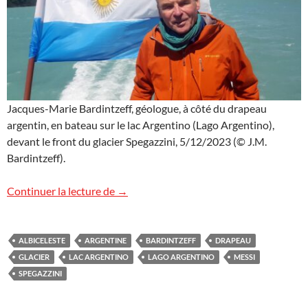
Jacques-Marie Bardintzeff, géologue, à côté du drapeau
argentin, en bateau sur le lac Argentino (Lago Argentino),
devant le front du glacier Spegazzini, 5/12/2023 (© J.M.
Bardintzeff).
Le drapeau argentin
Continuer la lecture de
→
ALBICELESTE
ARGENTINE
BARDINTZEFF
DRAPEAU
GLACIER
LAC ARGENTINO
LAGO ARGENTINO
MESSI
SPEGAZZINI