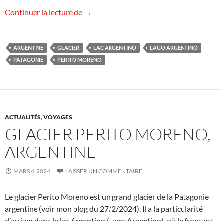
Glacier Perito Moreno
Continuer la lecture de
→
ARGENTINE
GLACIER
LAC ARGENTINO
LAGO ARGENTINO
PATAGONIE
PERITO MORENO
ACTUALITÉS
,
VOYAGES
GLACIER PERITO MORENO,
ARGENTINE
MARS 4, 2024
LAISSER UN COMMENTAIRE
Le glacier Perito Moreno est un grand glacier de la Patagonie
argentine (voir mon blog du 27/2/2024). Il a la particularité
d’arriver dans le lac Argentino (Lago Argentino), où le front est