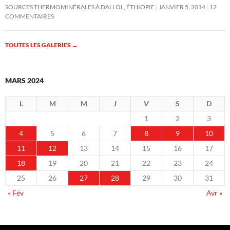
SOURCES THERMOMINÉRALES À DALLOL, ÉTHIOPIE
JANVIER 5, 2014
12
COMMENTAIRES
TOUTES LES GALERIES
→
MARS 2024
L
M
M
J
V
S
D
1
2
3
4
5
6
7
8
9
10
11
12
13
14
15
16
17
18
19
20
21
22
23
24
25
26
27
28
29
30
31
« Fév
Avr »