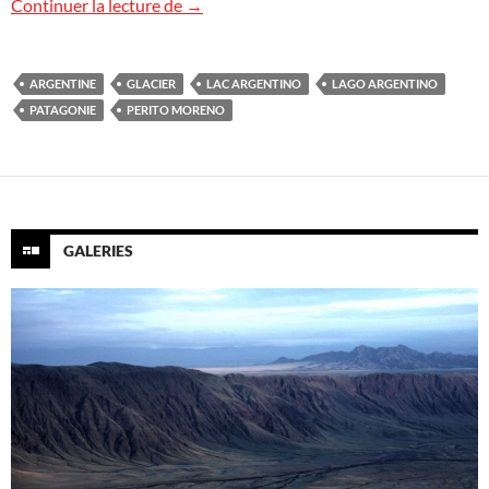
Glacier Perito Moreno, Argentine
Continuer la lecture de
→
ARGENTINE
GLACIER
LAC ARGENTINO
LAGO ARGENTINO
PATAGONIE
PERITO MORENO
GALERIES