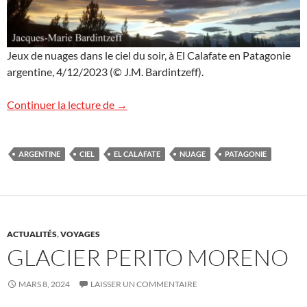
Jeux de nuages dans le ciel du soir, à El Calafate en Patagonie
argentine, 4/12/2023 (© J.M. Bardintzeff).
Ciel de Patagonie
Continuer la lecture de
→
ARGENTINE
CIEL
EL CALAFATE
NUAGE
PATAGONIE
ACTUALITÉS
,
VOYAGES
GLACIER PERITO MORENO
MARS 8, 2024
LAISSER UN COMMENTAIRE