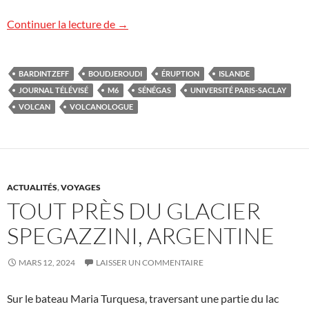
L’éruption islandaise sur M6
Continuer la lecture de
→
BARDINTZEFF
BOUDJEROUDI
ÉRUPTION
ISLANDE
JOURNAL TÉLÉVISÉ
M6
SÉNÉGAS
UNIVERSITÉ PARIS-SACLAY
VOLCAN
VOLCANOLOGUE
ACTUALITÉS
,
VOYAGES
TOUT PRÈS DU GLACIER
SPEGAZZINI, ARGENTINE
MARS 12, 2024
LAISSER UN COMMENTAIRE
Sur le bateau Maria Turquesa, traversant une partie du lac