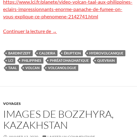
https://www.lci.fr/planete/video-volcan-taal-aux-philippines-
eclairs-impressionnants-enorme-panache-de-fumee-on-
vous-explique-ce-phenomene-2142741.html
Le volcan Taal, Philippines, sur LCI.FR
Continuer la lecture de
→
BARDINTZEFF
CALDEIRA
ÉRUPTION
HYDROVOLCANIQUE
LCI
PHILIPPINES
PHRÉATOMAGMATIQUE
QUEVRAIN
TAAL
VOLCAN
VOLCANOLOGUE
VOYAGES
IMAGES DE BOZZHYRA,
KAZAKHSTAN
JANVIER 13, 2020
LAISSER UN COMMENTAIRE