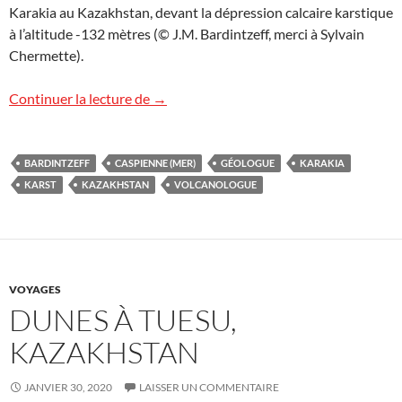
Karakia au Kazakhstan, devant la dépression calcaire karstique
à l’altitude -132 mètres (© J.M. Bardintzeff, merci à Sylvain
Chermette).
Karakia, Kazakhstan, altitude : – 132 m !
Continuer la lecture de
→
BARDINTZEFF
CASPIENNE (MER)
GÉOLOGUE
KARAKIA
KARST
KAZAKHSTAN
VOLCANOLOGUE
VOYAGES
DUNES À TUESU,
KAZAKHSTAN
JANVIER 30, 2020
LAISSER UN COMMENTAIRE