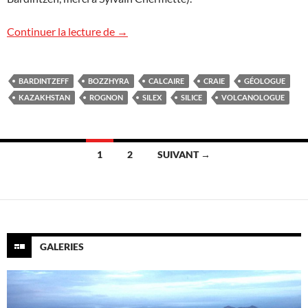
Silex à Bozzhyra, Kazakhstan
Continuer la lecture de
→
BARDINTZEFF
BOZZHYRA
CALCAIRE
CRAIE
GÉOLOGUE
KAZAKHSTAN
ROGNON
SILEX
SILICE
VOLCANOLOGUE
Navigation
1
2
SUIVANT →
des
articles
GALERIES