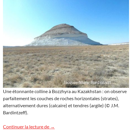
Une étonnante colline à Bozzhyra au Kazakhstan : on observe
parfaitement les couches de roches horizontales (strates),
alternativement dures (calcaire) et tendres (argile) (© J.M.
Bardintzeff).
La colline pointue de Bozzhyra, Kazakhs
Continuer la lecture de
→