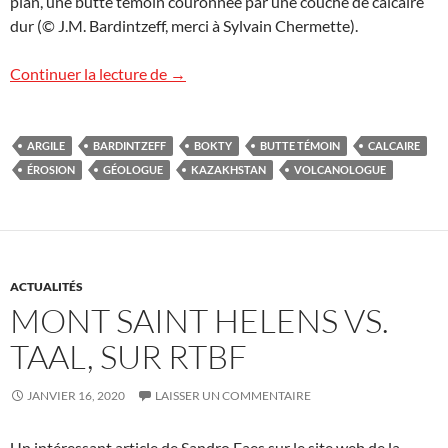
plan, une butte témoin couronnée par une couche de calcaire
dur (© J.M. Bardintzeff, merci à Sylvain Chermette).
Argiles et calcaires à Bokty, Kazakhstan
Continuer la lecture de
→
ARGILE
BARDINTZEFF
BOKTY
BUTTE TÉMOIN
CALCAIRE
ÉROSION
GÉOLOGUE
KAZAKHSTAN
VOLCANOLOGUE
ACTUALITÉS
MONT SAINT HELENS VS.
TAAL, SUR RTBF
JANVIER 16, 2020
LAISSER UN COMMENTAIRE
Un intéressant article de Sandro Faes sur le site web de la