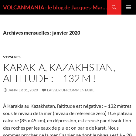
Recherche
VOLCANMANIA : le blog de Jacques-Marie BARDINTZEFF, volcanologue
ALLER
MENU
AU
PRINCI
CONTENU
Archives mensuelles : janvier 2020
VOYAGES
KARAKIA, KAZAKHSTAN,
ALTITUDE : – 132 M !
JANVIER 31, 2020
LAISSER UN COMMENTAIRE
À Karakia au Kazakhstan, l’altitude est négative : – 132 mètres
sous le niveau de la mer (niveau de référence zéro) ! Ce plateau
calcaire (85 x 45 km), en dépression, est creusé par dissolution
des roches par les eaux de pluie : on parle de karst. Nous
sommes proches de la mer Caspienne dont le niveau est à – 28