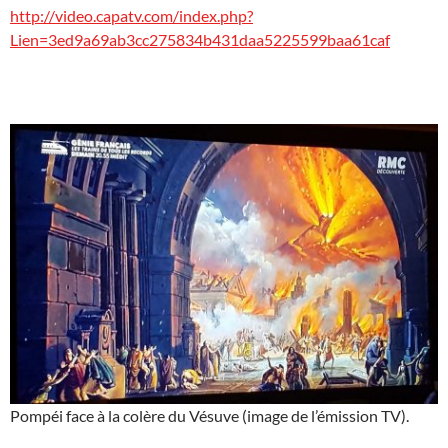
http://video.capatv.com/index.php?
Lien=3ed9a69ab3cc275834b431daa5225599baa61caf
Pompéi face à la colère du Vésuve (image de l’émission TV).