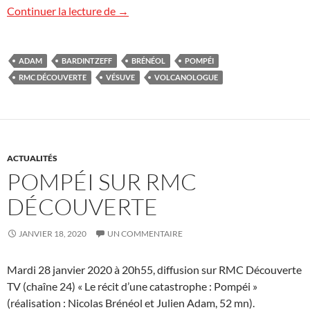
Pompéi en replay
Continuer la lecture de
→
ADAM
BARDINTZEFF
BRÉNÉOL
POMPÉI
RMC DÉCOUVERTE
VÉSUVE
VOLCANOLOGUE
ACTUALITÉS
POMPÉI SUR RMC
DÉCOUVERTE
JANVIER 18, 2020
UN COMMENTAIRE
Mardi 28 janvier 2020 à 20h55, diffusion sur RMC Découverte
TV (chaîne 24) « Le récit d’une catastrophe : Pompéi »
(réalisation : Nicolas Brénéol et Julien Adam, 52 mn).