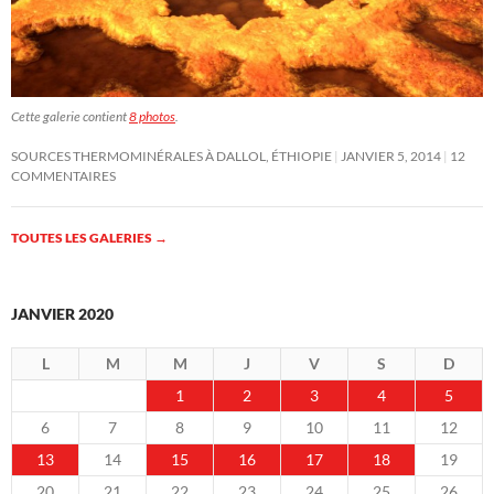
Cette galerie contient
8 photos
.
SOURCES THERMOMINÉRALES À DALLOL, ÉTHIOPIE
JANVIER 5, 2014
12
COMMENTAIRES
TOUTES LES GALERIES
→
JANVIER 2020
L
M
M
J
V
S
D
1
2
3
4
5
6
7
8
9
10
11
12
13
14
15
16
17
18
19
20
21
22
23
24
25
26