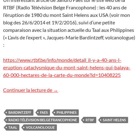
RTBF (Radio Télévision Belge Francophone) : les 40 ans de
l’éruption de 1980 du mont Saint Helens aux USA (voir mon
blog des 26/6/2014 et 19/2/2016), suivi d’une petite
comparaison avec la situation actuelle du Taal aux Philippines
(« L’avis de l’expert », Jacques-Marie Bardintzeff, volcanologue)
:
https://www.rtbf.be/info/monde/detail_il-y-a-40-ans-l-
eruption-cataclysmique-du-mont-saint-helens-qui-balaya-
60-000-hectares-de-la-carte-du-monde?id=10408225
Mont Saint Helens vs. Taal, sur RTBF
Continuer la lecture de
→
BARDINTZEFF
FAES
PHILIPPINES
RADIO TÉLÉVISION BELGE FRANCOPHONE
RTBF
SAINT HELENS
TAAL
VOLCANOLOGUE