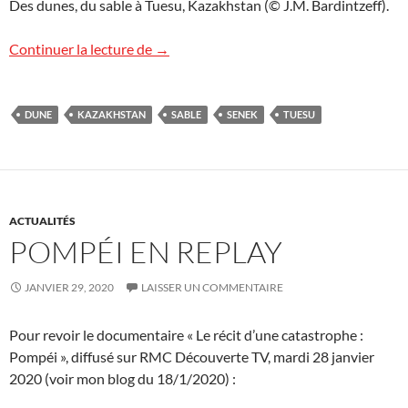
Des dunes, du sable à Tuesu, Kazakhstan (© J.M. Bardintzeff).
Dunes à Tuesu, Kazakhstan
Continuer la lecture de
→
DUNE
KAZAKHSTAN
SABLE
SENEK
TUESU
ACTUALITÉS
POMPÉI EN REPLAY
JANVIER 29, 2020
LAISSER UN COMMENTAIRE
Pour revoir le documentaire « Le récit d’une catastrophe :
Pompéi », diffusé sur RMC Découverte TV, mardi 28 janvier
2020 (voir mon blog du 18/1/2020) :