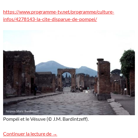
https://www.programme-tv.net/programme/culture-
infos/4278143-la-cite-disparue-de-pompei/
Pompéi et le Vésuve (© J.M. Bardintzeff).
Pompéi sur RMC Découverte
Continuer la lecture de
→