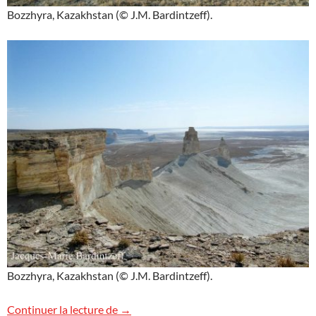
Bozzhyra, Kazakhstan (© J.M. Bardintzeff).
Bozzhyra, Kazakhstan (© J.M. Bardintzeff).
Images de Bozzhyra, Kazakhstan
Continuer la lecture de
→