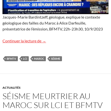
Jacques-Marie Bardintzeff, géologue, explique le contexte
géologique des failles du Maroc à Alice Darfeuille,
présentatrice de l’émission, BFMTV, 22h-23h30, 10/9/2023
Séisme meurtrier au Maroc sur LCI et BF
Continuer la lecture de
→
BFMTV
LCI
MAROC
SÉISME
ACTUALITÉS
SÉISME MEURTRIER AU
MAROC SUR LCI ET BFMTV