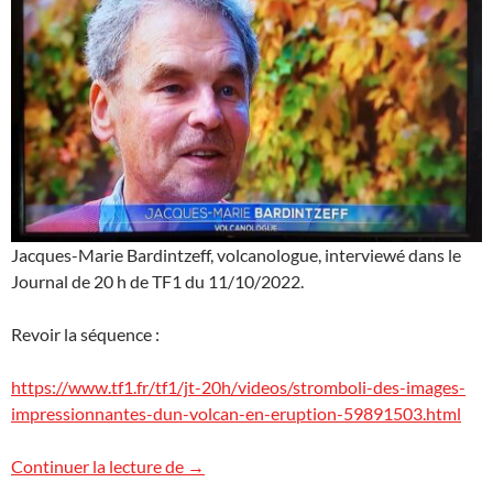
Jacques-Marie Bardintzeff, volcanologue, interviewé dans le
Journal de 20 h de TF1 du 11/10/2022.
Revoir la séquence :
https://www.tf1.fr/tf1/jt-20h/videos/stromboli-des-images-
impressionnantes-dun-volcan-en-eruption-59891503.html
Le Stromboli sur TF1
Continuer la lecture de
→