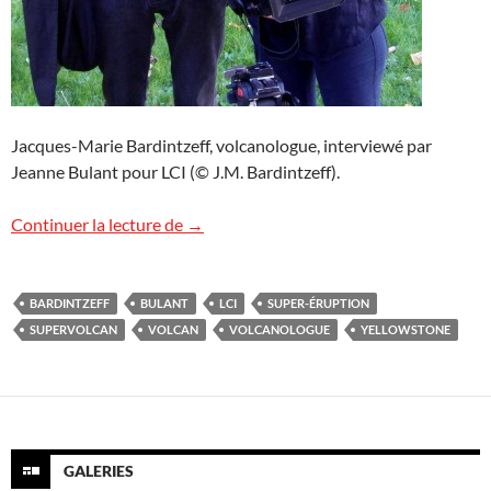
Jacques-Marie Bardintzeff, volcanologue, interviewé par
Jeanne Bulant pour LCI (© J.M. Bardintzeff).
Le « réveil » de Yellowstone sur LCI
Continuer la lecture de
→
BARDINTZEFF
BULANT
LCI
SUPER-ÉRUPTION
SUPERVOLCAN
VOLCAN
VOLCANOLOGUE
YELLOWSTONE
GALERIES