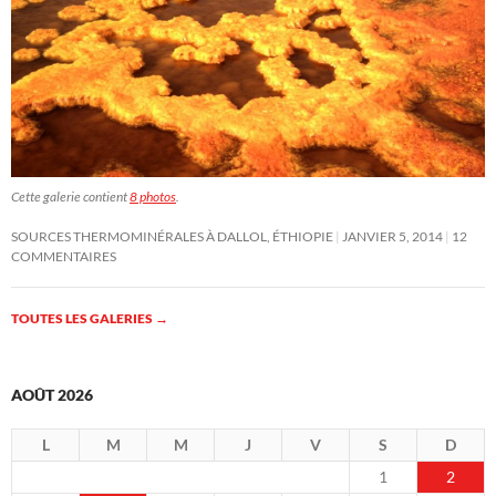
Cette galerie contient
8 photos
.
SOURCES THERMOMINÉRALES À DALLOL, ÉTHIOPIE
JANVIER 5, 2014
12
COMMENTAIRES
TOUTES LES GALERIES
→
AOÛT 2026
L
M
M
J
V
S
D
1
2