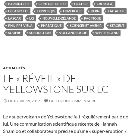
BARDINTZEFF
CEINTURE DE FEU
CRATÈRE
CROIX (LA)
DELAMOTTE
EXPRESS (L’)
FUMEROLLE
KERN
LAC ACIDE
LASCAR
LCI
NOUVELLE-ZÉLANDE
PACIFIQUE
PHILIPPE-VIELA
PHRÉATIQUE
SCIENCES ET AVENIR
SERGENT
SOUFRE
SUBDUCTION
VOLCANOLOGUE
WHITE ISLAND
ACTUALITÉS
LE « RÉVEIL » DE
YELLOWSTONE SUR LCI
OCTOBRE 15, 2017
LAISSER UN COMMENTAIRE
Le « supervolcan » de Yellowstone fait régulièrement parlé de
lui. Une communication scientifique récente de Hannah
Shamloo et collaborateurs précise qu’une « super-éruption »