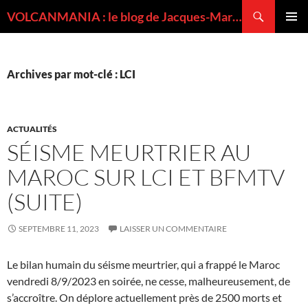
Recherche
VOLCANMANIA : le blog de Jacques-Marie BARDINTZEFF, volcanologue
ALLER
MENU
AU
PRINCI
CONTENU
Archives par mot-clé : LCI
ACTUALITÉS
SÉISME MEURTRIER AU
MAROC SUR LCI ET BFMTV
(SUITE)
SEPTEMBRE 11, 2023
LAISSER UN COMMENTAIRE
Le bilan humain du séisme meurtrier, qui a frappé le Maroc
vendredi 8/9/2023 en soirée, ne cesse, malheureusement, de
s’accroître. On déplore actuellement près de 2500 morts et