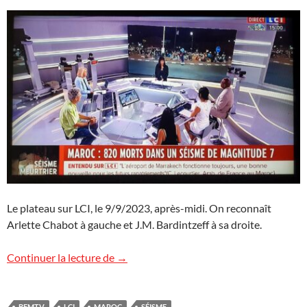
Le plateau sur LCI, le 9/9/2023, après-midi. On reconnaît
Arlette Chabot à gauche et J.M. Bardintzeff à sa droite.
Séisme meurtrier au Maroc sur LCI et 
Continuer la lecture de
→
BFMTV
LCI
MAROC
SÉISME