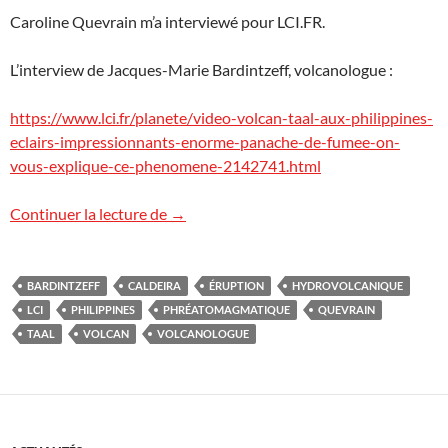
Caroline Quevrain m’a interviewé pour LCI.FR.
L’interview de Jacques-Marie Bardintzeff, volcanologue :
https://www.lci.fr/planete/video-volcan-taal-aux-philippines-
eclairs-impressionnants-enorme-panache-de-fumee-on-
vous-explique-ce-phenomene-2142741.html
Le volcan Taal, Philippines, sur LCI.FR
Continuer la lecture de
→
BARDINTZEFF
CALDEIRA
ÉRUPTION
HYDROVOLCANIQUE
LCI
PHILIPPINES
PHRÉATOMAGMATIQUE
QUEVRAIN
TAAL
VOLCAN
VOLCANOLOGUE