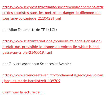
https://www.lexpress.fr/actualite/societe/environnement/attir
er-des-touristes-sans-les-mettre-en-danger-le-dilemme-du-
tourisme-volcanique_2110423.html
par Allan Delamotte de TF1 / LCI :
https://www.lci.fr/international/nouvelle-zelande-l-eruption-
n-etait-pas-previsible-le-drame-du-volcan-ile-white-island-
passe-au-crible-2140019.html
par Olivier Lascar pour Sciences et Avenir :
https://www.sciencesetavenir.fr/fondamental/geologie/volcan
-jacques-marie-bardintzeff_139709
White Island, Nouvelle-Zélande
Continuer la lecture de
→