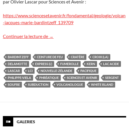
par Olivier Lascar pour Sciences et Avenir :
https://www.sciencesetavenir.fr/fondamental/geologie/volcan
-jacques-marie-bardintzeff_139709
White Island, Nouvelle-Zélande
Continuer la lecture de
→
BARDINTZEFF
CEINTURE DE FEU
CRATÈRE
CROIX (LA)
DELAMOTTE
EXPRESS (L’)
FUMEROLLE
KERN
LAC ACIDE
LASCAR
LCI
NOUVELLE-ZÉLANDE
PACIFIQUE
PHILIPPE-VIELA
PHRÉATIQUE
SCIENCES ET AVENIR
SERGENT
SOUFRE
SUBDUCTION
VOLCANOLOGUE
WHITE ISLAND
GALERIES