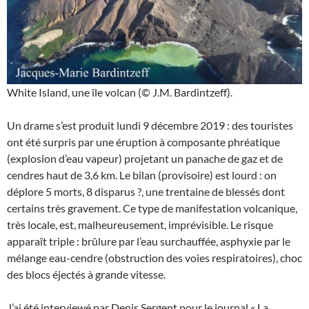
White Island, une île volcan (© J.M. Bardintzeff).
Un drame s’est produit lundi 9 décembre 2019 : des touristes
ont été surpris par une éruption à composante phréatique
(explosion d’eau vapeur) projetant un panache de gaz et de
cendres haut de 3,6 km. Le bilan (provisoire) est lourd : on
déplore 5 morts, 8 disparus ?, une trentaine de blessés dont
certains très gravement. Ce type de manifestation volcanique,
très locale, est, malheureusement, imprévisible. Le risque
apparaît triple : brûlure par l’eau surchauffée, asphyxie par le
mélange eau-cendre (obstruction des voies respiratoires), choc
des blocs éjectés à grande vitesse.
J’ai été interviewé par Denis Sergent pour le journal « La