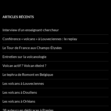
ARTICLES RÉCENTS
Interview d’un enseignant-chercheur
Conférence « volcans » à Louveciennes : le replay
Le Tour de France aux Champs-Élysées
Entretien sur la volcanologie
Volcan actif ? Volcan éteint ?
Le tephra de Romont en Belgique
Les volcans à Louveciennes
Les volcans à Doullens
Les volcans à Orléans
38 auteurs en dédicaces à Presles