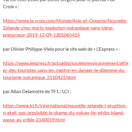
Croix » :
https://www.la-croix.com/Monde/Asie-et-Oceanie/Nouvelle-
Zelande-cinq-morts-explosion-volcanique-sans-signe-
precurseur-2019-12-09-1201065415
par Olivier Philippe-Viela pour le site web de « L’Express » :
https://www.lexpress.fr/actualite/societe/environnement/attir
er-des-touristes-sans-les-mettre-en-danger-le-dilemme-du-
tourisme-volcanique_2110423.html
par Allan Delamotte de TF1 / LCI :
https://www.lci.fr/international/nouvelle-zelande-l-eruption-
n-etait-pas-previsible-le-drame-du-volcan-ile-white-island-
passe-au-crible-2140019.html