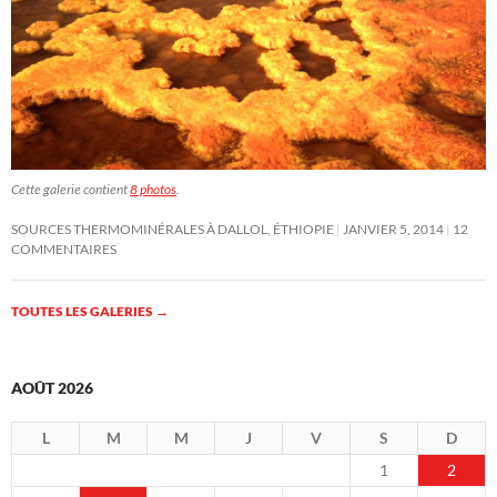
Cette galerie contient
8 photos
.
SOURCES THERMOMINÉRALES À DALLOL, ÉTHIOPIE
JANVIER 5, 2014
12
COMMENTAIRES
TOUTES LES GALERIES
→
AOÛT 2026
L
M
M
J
V
S
D
1
2