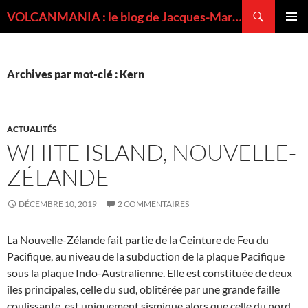
Recherche
VOLCANMANIA : le blog de Jacques-Marie BARDINTZEFF, volcanologue
ALLER
MENU
AU
PRINCI
CONTENU
Archives par mot-clé : Kern
ACTUALITÉS
WHITE ISLAND, NOUVELLE-
ZÉLANDE
DÉCEMBRE 10, 2019
2 COMMENTAIRES
La Nouvelle-Zélande fait partie de la Ceinture de Feu du
Pacifique, au niveau de la subduction de la plaque Pacifique
sous la plaque Indo-Australienne. Elle est constituée de deux
îles principales, celle du sud, oblitérée par une grande faille
coulissante, est uniquement sismique alors que celle du nord