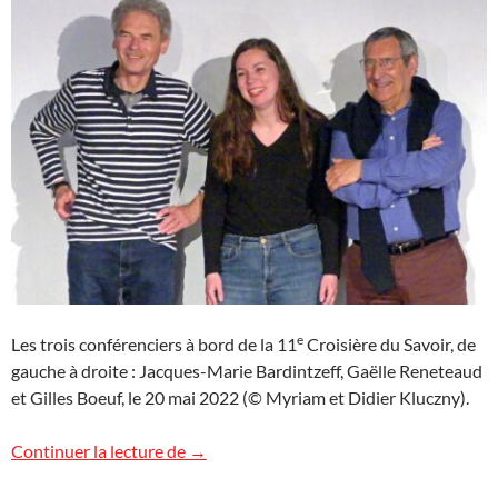
e
Les trois conférenciers à bord de la 11
Croisière du Savoir, de
gauche à droite : Jacques-Marie Bardintzeff, Gaëlle Reneteaud
et Gilles Boeuf, le 20 mai 2022 (© Myriam et Didier Kluczny).
La 11e Croisière du Savoir en Islande et
Continuer la lecture de
→