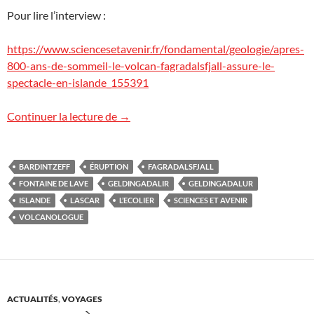
Pour lire l’interview :
https://www.sciencesetavenir.fr/fondamental/geologie/apres-
800-ans-de-sommeil-le-volcan-fagradalsfjall-assure-le-
spectacle-en-islande_155391
Islande : ITV pour Sciences et Avenir
Continuer la lecture de
→
BARDINTZEFF
ÉRUPTION
FAGRADALSFJALL
FONTAINE DE LAVE
GELDINGADALIR
GELDINGADALUR
ISLANDE
LASCAR
L’ECOLIER
SCIENCES ET AVENIR
VOLCANOLOGUE
ACTUALITÉS
,
VOYAGES