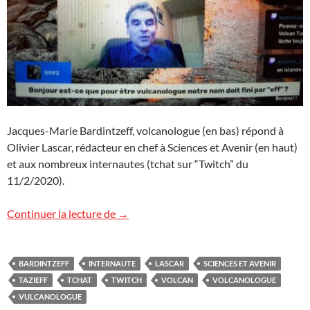
Jacques-Marie Bardintzeff, volcanologue (en bas) répond à
Olivier Lascar, rédacteur en chef à Sciences et Avenir (en haut)
et aux nombreux internautes (tchat sur “Twitch” du
11/2/2020).
Est-ce que pour être vulcanologue notre no
Continuer la lecture de
→
BARDINTZEFF
INTERNAUTE
LASCAR
SCIENCES ET AVENIR
TAZIEFF
TCHAT
TWITCH
VOLCAN
VOLCANOLOGUE
VULCANOLOGUE