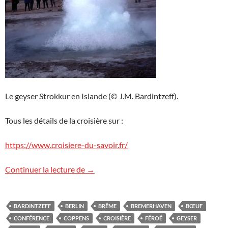
Le geyser Strokkur en Islande (© J.M. Bardintzeff).
Tous les détails de la croisière sur :
https://www.croisiere-du-savoir.fr/
La Croisière du Savoir en Islande
Continuer la lecture de
→
BARDINTZEFF
BERLIN
BRÊME
BREMERHAVEN
BŒUF
CONFÉRENCE
COPPENS
CROISIÈRE
FÉROÉ
GEYSER