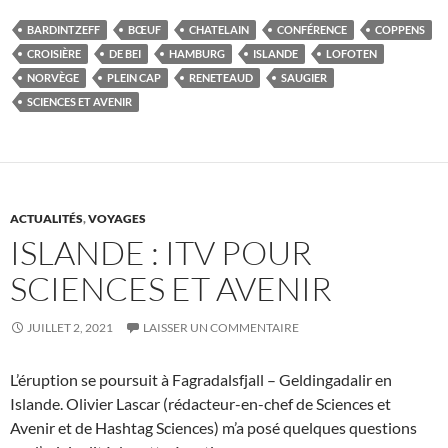
BARDINTZEFF
BŒUF
CHATELAIN
CONFÉRENCE
COPPENS
CROISIÈRE
DE BEI
HAMBURG
ISLANDE
LOFOTEN
NORVÈGE
PLEIN CAP
RENETEAUD
SAUGIER
SCIENCES ET AVENIR
ACTUALITÉS
,
VOYAGES
ISLANDE : ITV POUR
SCIENCES ET AVENIR
JUILLET 2, 2021
LAISSER UN COMMENTAIRE
L’éruption se poursuit à Fagradalsfjall – Geldingadalir en
Islande. Olivier Lascar (rédacteur-en-chef de Sciences et
Avenir et de Hashtag Sciences) m’a posé quelques questions