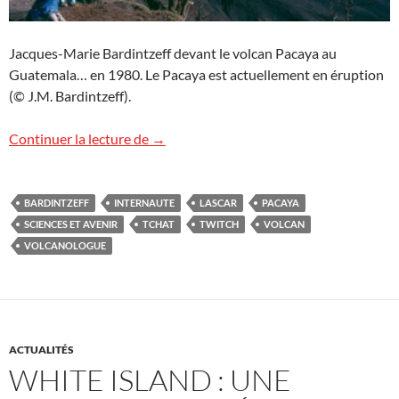
Jacques-Marie Bardintzeff devant le volcan Pacaya au
Guatemala… en 1980. Le Pacaya est actuellement en éruption
(© J.M. Bardintzeff).
« Twitch Volcans », jeudi 11 février à 17h
Continuer la lecture de
→
BARDINTZEFF
INTERNAUTE
LASCAR
PACAYA
SCIENCES ET AVENIR
TCHAT
TWITCH
VOLCAN
VOLCANOLOGUE
ACTUALITÉS
WHITE ISLAND : UNE