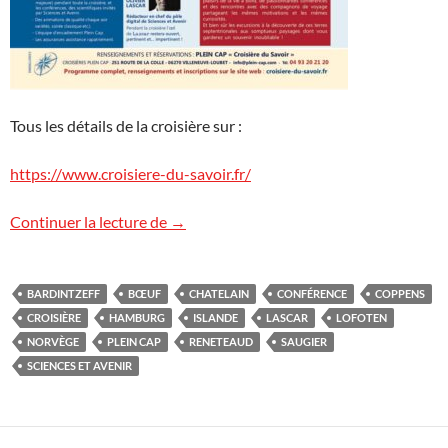
Tous les détails de la croisière sur :
https://www.croisiere-du-savoir.fr/
Croisière du Savoir en Islande et en Nor
Continuer la lecture de
→
BARDINTZEFF
BŒUF
CHATELAIN
CONFÉRENCE
COPPENS
CROISIÈRE
HAMBURG
ISLANDE
LASCAR
LOFOTEN
NORVÈGE
PLEIN CAP
RENETEAUD
SAUGIER
SCIENCES ET AVENIR