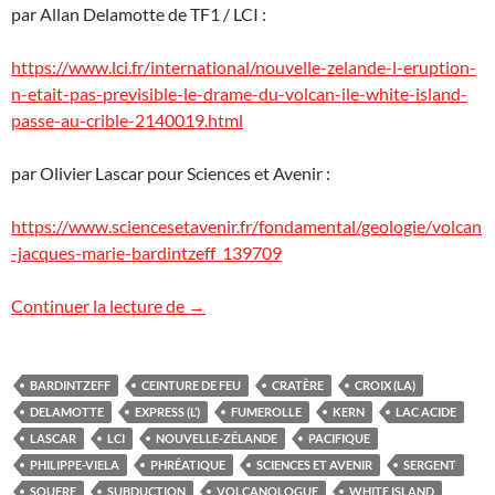
par Allan Delamotte de TF1 / LCI :
https://www.lci.fr/international/nouvelle-zelande-l-eruption-
n-etait-pas-previsible-le-drame-du-volcan-ile-white-island-
passe-au-crible-2140019.html
par Olivier Lascar pour Sciences et Avenir :
https://www.sciencesetavenir.fr/fondamental/geologie/volcan
-jacques-marie-bardintzeff_139709
White Island, Nouvelle-Zélande
Continuer la lecture de
→
BARDINTZEFF
CEINTURE DE FEU
CRATÈRE
CROIX (LA)
DELAMOTTE
EXPRESS (L’)
FUMEROLLE
KERN
LAC ACIDE
LASCAR
LCI
NOUVELLE-ZÉLANDE
PACIFIQUE
PHILIPPE-VIELA
PHRÉATIQUE
SCIENCES ET AVENIR
SERGENT
SOUFRE
SUBDUCTION
VOLCANOLOGUE
WHITE ISLAND