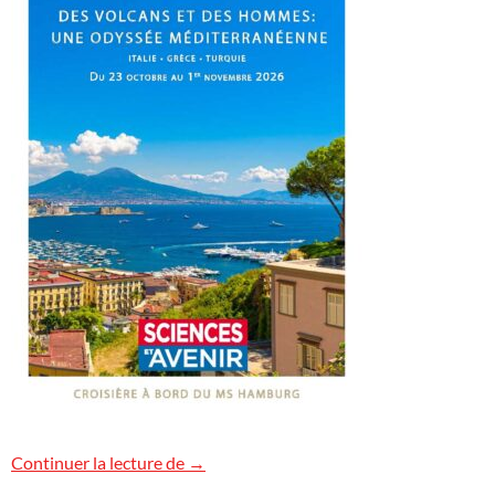
Une croisière volcanologique de Nice à I
Continuer la lecture de
→