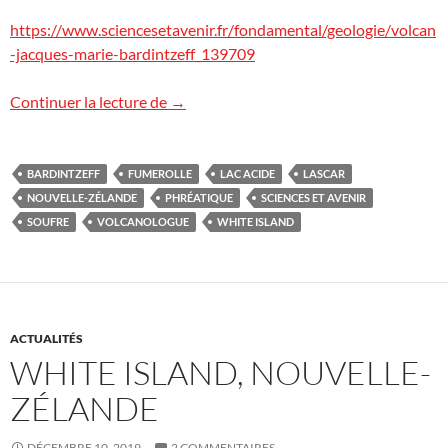
https://www.sciencesetavenir.fr/fondamental/geologie/volcan
-jacques-marie-bardintzeff_139709
White Island : une explosion phréatique 
Continuer la lecture de
→
BARDINTZEFF
FUMEROLLE
LAC ACIDE
LASCAR
NOUVELLE-ZÉLANDE
PHRÉATIQUE
SCIENCES ET AVENIR
SOUFRE
VOLCANOLOGUE
WHITE ISLAND
ACTUALITÉS
WHITE ISLAND, NOUVELLE-
ZÉLANDE
DÉCEMBRE 10, 2019
2 COMMENTAIRES