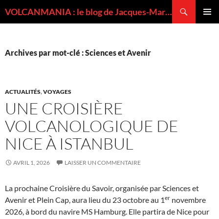
Recherche
VOLCANMANIA : le blog de Jacques-Marie BARDINTZEFF, volcanologue
ALLER
MENU
AU
PRINCI
CONTENU
Archives par mot-clé : Sciences et Avenir
ACTUALITÉS
,
VOYAGES
UNE CROISIÈRE
VOLCANOLOGIQUE DE
NICE À ISTANBUL
AVRIL 1, 2026
LAISSER UN COMMENTAIRE
La prochaine Croisière du Savoir, organisée par Sciences et
er
Avenir et Plein Cap, aura lieu du 23 octobre au 1
novembre
2026, à bord du navire MS Hamburg. Elle partira de Nice pour