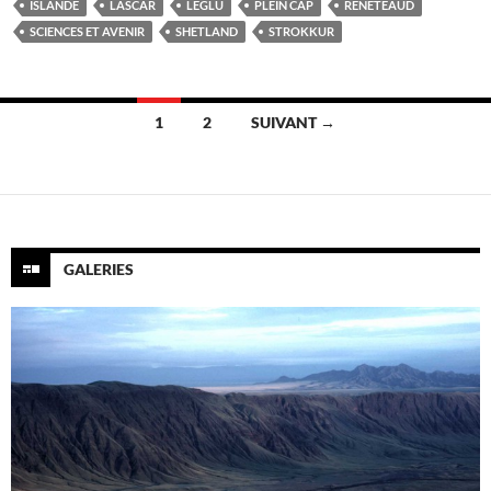
ISLANDE
LASCAR
LEGLU
PLEIN CAP
RENETEAUD
SCIENCES ET AVENIR
SHETLAND
STROKKUR
Navigation
1
2
SUIVANT →
des
articles
GALERIES