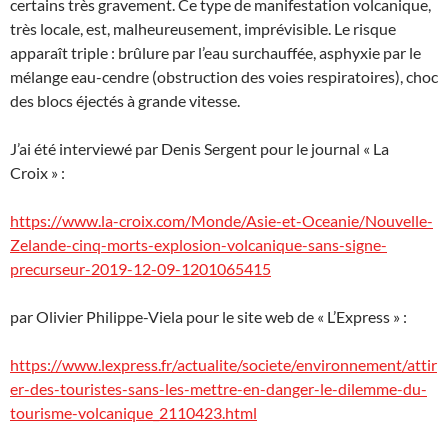
certains très gravement. Ce type de manifestation volcanique,
très locale, est, malheureusement, imprévisible. Le risque
apparaît triple : brûlure par l’eau surchauffée, asphyxie par le
mélange eau-cendre (obstruction des voies respiratoires), choc
des blocs éjectés à grande vitesse.
J’ai été interviewé par Denis Sergent pour le journal « La
Croix » :
https://www.la-croix.com/Monde/Asie-et-Oceanie/Nouvelle-
Zelande-cinq-morts-explosion-volcanique-sans-signe-
precurseur-2019-12-09-1201065415
par Olivier Philippe-Viela pour le site web de « L’Express » :
https://www.lexpress.fr/actualite/societe/environnement/attir
er-des-touristes-sans-les-mettre-en-danger-le-dilemme-du-
tourisme-volcanique_2110423.html