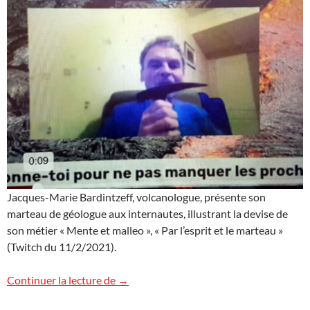
Jacques-Marie Bardintzeff, volcanologue, présente son
marteau de géologue aux internautes, illustrant la devise de
son métier « Mente et malleo », « Par l’esprit et le marteau »
(Twitch du 11/2/2021).
Revoir le « Twitch Volcans »
Continuer la lecture de
→