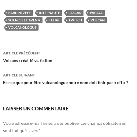
BARDINTZEFF
INTERNAUTE
LASCAR
PACAYA
SCIENCES ET AVENIR
TCHAT
TWITCH
VOLCAN
VOLCANOLOGUE
Navigation
ARTICLE PRÉCÉDENT
des
Volcans : réalité vs. fiction
articles
ARTICLE SUIVANT
Est-ce que pour être vulcanologue notre nom doit finir par « eff » ?
LAISSER UN COMMENTAIRE
Votre adresse e-mail ne sera pas publiée.
Les champs obligatoires
sont indiqués avec
*