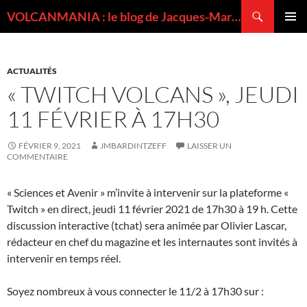
Recherche
VOLCANMANIA : le blog de Jacques-Marie BARDINTZEFF, volcanologue
ALLER
MENU
AU
PRINCI
CONTENU
ACTUALITÉS
« TWITCH VOLCANS », JEUDI
11 FÉVRIER À 17H30
FÉVRIER 9, 2021
JMBARDINTZEFF
LAISSER UN
COMMENTAIRE
« Sciences et Avenir » m’invite à intervenir sur la plateforme «
Twitch » en direct, jeudi 11 février 2021 de 17h30 à 19 h. Cette
discussion interactive (tchat) sera animée par Olivier Lascar,
rédacteur en chef du magazine et les internautes sont invités à
intervenir en temps réel.
Soyez nombreux à vous connecter le 11/2 à 17h30 sur :