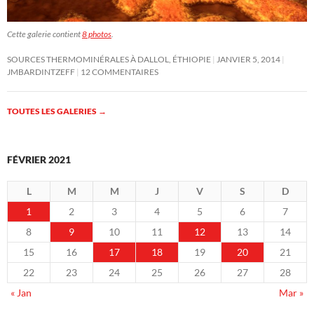
Cette galerie contient
8 photos
.
SOURCES THERMOMINÉRALES À DALLOL, ÉTHIOPIE
JANVIER 5, 2014
JMBARDINTZEFF
12 COMMENTAIRES
TOUTES LES GALERIES
→
FÉVRIER 2021
L
M
M
J
V
S
D
1
2
3
4
5
6
7
8
9
10
11
12
13
14
15
16
17
18
19
20
21
22
23
24
25
26
27
28
« Jan
Mar »