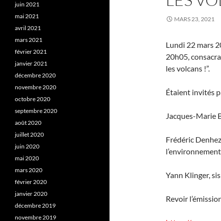
juin 2021
mai 2021
MARS 23, 2021
avril 2021
mars 2021
Lundi 22 mars 202
février 2021
20h05, consacrai
janvier 2021
les volcans !”.
décembre 2020
novembre 2020
Étaient invités 
octobre 2020
septembre 2020
Jacques-Marie Ba
août 2020
juillet 2020
Frédéric Denhez,
juin 2020
l’environnement
mai 2020
mars 2020
Yann Klinger, si
février 2020
janvier 2020
Revoir l’émission
décembre 2019
novembre 2019