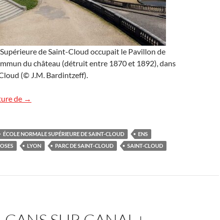
Supérieure de Saint-Cloud occupait le Pavillon de
commun du château (détruit entre 1870 et 1892), dans
-Cloud (© J.M. Bardintzeff).
L’École Normale Supérieure de Saint-Cloud
ture de
→
ÉCOLE NORMALE SUPÉRIEURE DE SAINT-CLOUD
ENS
OSES
LYON
PARC DE SAINT-CLOUD
SAINT-CLOUD
LCANS SUR CANAL+