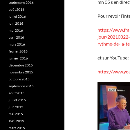
mn 05 s en direct
septembre 2016
août 2016
Pour revoir l’int
juillet 2016
juin 2016
https://www.f
mai 2016
jour/20210322-j
avril 2016
rythme-de-la-te
mars 2016
février 2016
et sur YouTube :
janvier 2016
décembre 2015
https://www.y
novembre 2015
octobre 2015
septembre 2015
août 2015
juillet 2015
juin 2015
mai 2015
avril 2015
mars 2015