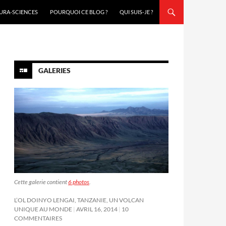
URA-SCIENCES
POURQUOI CE BLOG ?
QUI SUIS-JE ?
GALERIES
Cette galerie contient
6 photos
.
L’OL DOINYO LENGAI, TANZANIE, UN VOLCAN
UNIQUE AU MONDE
AVRIL 16, 2014
10
COMMENTAIRES