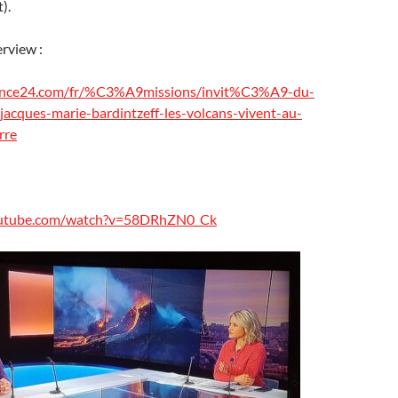
).
erview :
rance24.com/fr/%C3%A9missions/invit%C3%A9-du-
acques-marie-bardintzeff-les-volcans-vivent-au-
rre
outube.com/watch?v=58DRhZN0_Ck