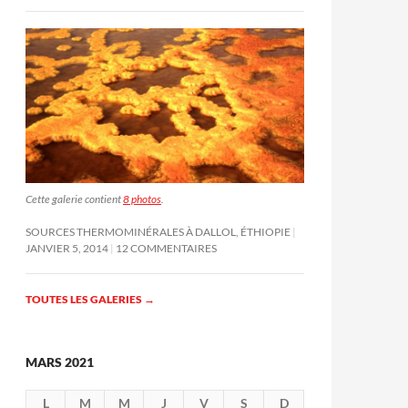
Cette galerie contient
8 photos
.
SOURCES THERMOMINÉRALES À DALLOL, ÉTHIOPIE
JANVIER 5, 2014
12 COMMENTAIRES
TOUTES LES GALERIES
→
MARS 2021
L
M
M
J
V
S
D