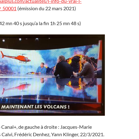
lplus.com/actualites/l-info-du-vrai-l-
9_50001
(émission du 22 mars 2021)
42 mn 40 s jusqu‘a la fin 1h 25 mn 48 s)
e Canal+, de gauche à droite : Jacques-Marie
s Calvi, Frédéric Denhez, Yann Klinger, 22/3/2021.