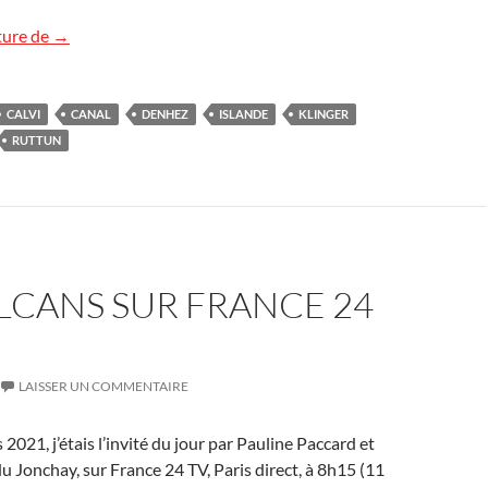
Les volcans sur Canal+
ture de
→
CALVI
CANAL
DENHEZ
ISLANDE
KLINGER
RUTTUN
LCANS SUR FRANCE 24
LAISSER UN COMMENTAIRE
2021, j’étais l’invité du jour par Pauline Paccard et
du Jonchay, sur France 24 TV, Paris direct, à 8h15 (11