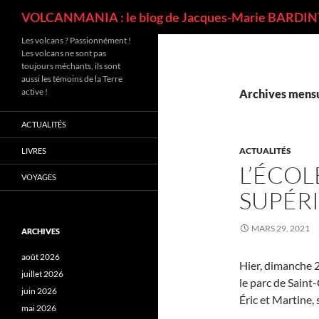
Recherche
VOLCANMANIA : le blog de Jacques-Marie BARDINT
Les volcans ? Passionnément !
Les volcans ne sont pas
toujours méchants, ils sont
aussi les témoins de la Terre
active !
Archives mensu
ACTUALITÉS
ACTUALITÉS
LIVRES
L’ÉCO
VOYAGES
SUPÉR
MARS 29, 2021
ARCHIVES
août 2026
Hier, dimanche 
juillet 2026
le parc de Saint
juin 2026
Éric et Martine, 
mai 2026