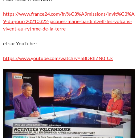
https://www.france24.com/fr/%C3%A9missions/invit%C3%A
9-du-jour/20210322-jacques-marie-bardintzeff-les-volcans-
vivent-au-rythme-de-la-terre
et sur YouTube :
https://www.youtube.com/watch?v=58DRhZN0_Ck