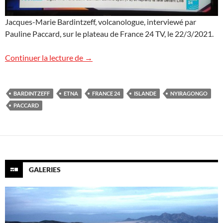
Jacques-Marie Bardintzeff, volcanologue, interviewé par
Pauline Paccard, sur le plateau de France 24 TV, le 22/3/2021.
Les volcans sur France 24 TV
Continuer la lecture de
→
BARDINTZEFF
ETNA
FRANCE 24
ISLANDE
NYIRAGONGO
PACCARD
GALERIES