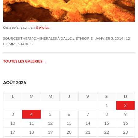
Cette galerie contient
8 photos
.
SOURCES THERMOMINÉRALES À DALLOL, ÉTHIOPIE
JANVIER 5, 2014
12
COMMENTAIRES
TOUTES LES GALERIES
→
AOÛT 2026
L
M
M
J
V
S
D
1
2
3
4
5
6
7
8
9
10
11
12
13
14
15
16
17
18
19
20
21
22
23