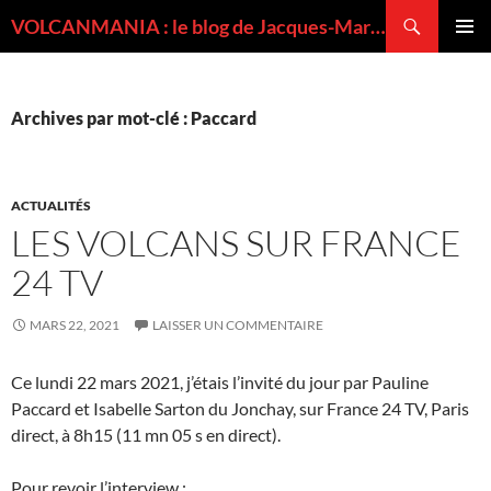
Recherche
VOLCANMANIA : le blog de Jacques-Marie BARDINTZEFF, volcanologue
ALLER
MENU
AU
PRINCI
CONTENU
Archives par mot-clé : Paccard
ACTUALITÉS
LES VOLCANS SUR FRANCE
24 TV
MARS 22, 2021
LAISSER UN COMMENTAIRE
Ce lundi 22 mars 2021, j’étais l’invité du jour par Pauline
Paccard et Isabelle Sarton du Jonchay, sur France 24 TV, Paris
direct, à 8h15 (11 mn 05 s en direct).
Pour revoir l’interview :