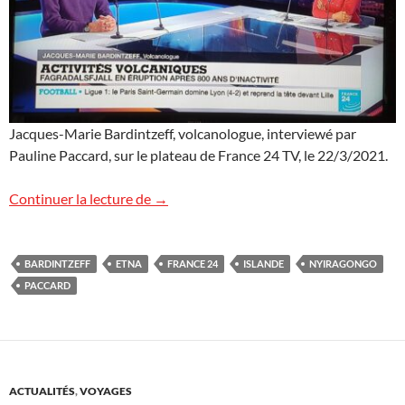
Jacques-Marie Bardintzeff, volcanologue, interviewé par
Pauline Paccard, sur le plateau de France 24 TV, le 22/3/2021.
Les volcans sur France 24 TV
Continuer la lecture de
→
BARDINTZEFF
ETNA
FRANCE 24
ISLANDE
NYIRAGONGO
PACCARD
ACTUALITÉS
,
VOYAGES