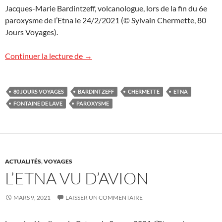
Jacques-Marie Bardintzeff, volcanologue, lors de la fin du 6e
paroxysme de l’Etna le 24/2/2021 (© Sylvain Chermette, 80
Jours Voyages).
Etna, la nuit
Continuer la lecture de
→
80 JOURS VOYAGES
BARDINTZEFF
CHERMETTE
ETNA
FONTAINE DE LAVE
PAROXYSME
ACTUALITÉS
,
VOYAGES
L’ETNA VU D’AVION
MARS 9, 2021
LAISSER UN COMMENTAIRE