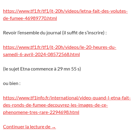
https://www.tf1.fr/tf1/jt-20h/videos/letna-fait-des-volutes-
de-fumee-46989770.html
Revoir l’ensemble du journal (il suffit de s’inscrire) :
https://www.tf1.fr/tf1/jt-20h/videos/le-20-heures-du-
samedi-6-avril-2024-08572568.html
(le sujet Etna commence à 29 mn 55 s)
ou bien :
https://www.tf1info.fr/international/video-quand-l-etna-fait-
des-ronds-de-fumee-decouvrez-les-images-de-ce-
phenomene-tres-rare-2294698.html
Les « ronds de fumée » de l’Etna sur TF1
Continuer la lecture de
→