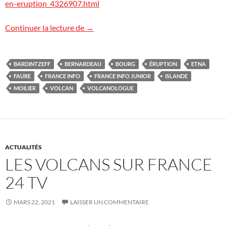
en-eruption_4326907.html
Les volcans sur France Info Junior
Continuer la lecture de
→
BARDINTZEFF
BERNARDEAU
BOURG
ÉRUPTION
ETNA
FAURE
FRANCE INFO
FRANCE INFO JUNIOR
ISLANDE
MOILIER
VOLCAN
VOLCANOLOGUE
ACTUALITÉS
LES VOLCANS SUR FRANCE
24 TV
MARS 22, 2021
LAISSER UN COMMENTAIRE