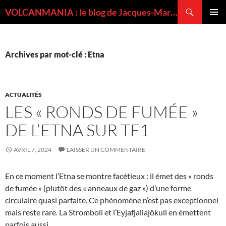
Recherche
VOLCANMANIA : le blog de Jacques-Marie BARDINTZEFF, volcanologue
ALLER
MENU
AU
PRINCI
CONTENU
Archives par mot-clé : Etna
ACTUALITÉS
LES « RONDS DE FUMÉE »
DE L’ETNA SUR TF1
AVRIL 7, 2024
LAISSER UN COMMENTAIRE
En ce moment l’Etna se montre facétieux : il émet des « ronds
de fumée » (plutôt des « anneaux de gaz ») d’une forme
circulaire quasi parfaite. Ce phénomène n’est pas exceptionnel
mais reste rare. La Stromboli et l’Eyjafjallajökull en émettent
parfois aussi.