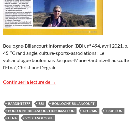
Boulogne-Billancourt Information (BBI), n° 494, avril 2021, p.
45, “Grand angle, culture-sports-associations : Le
volcanologue boulonnais Jacques-Marie Bardintzeff ausculte
l’Etna”, Christiane Degrain.
L’Etna dans le BBI
Continuer la lecture de
→
BARDINTZEFF
BBI
BOULOGNE-BILLANCOURT
BOULOGNE-BILLANCOURT INFORMATION
DEGRAIN
ÉRUPTION
ETNA
VOLCANOLOGUE