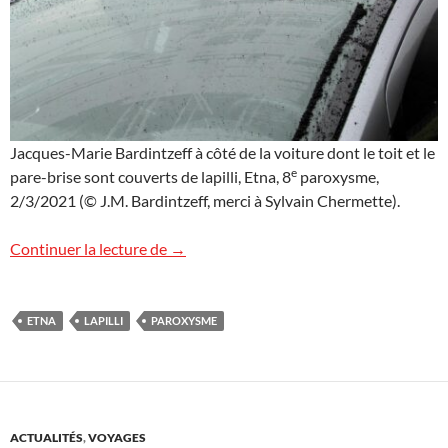
Jacques-Marie Bardintzeff à côté de la voiture dont le toit et le
e
pare-brise sont couverts de lapilli, Etna, 8
paroxysme,
2/3/2021 (© J.M. Bardintzeff, merci à Sylvain Chermette).
Etna, 8e paroxysme
Continuer la lecture de
→
ETNA
LAPILLI
PAROXYSME
ACTUALITÉS
,
VOYAGES