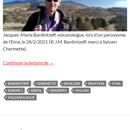
Jacques-Marie Bardintzeff, volcanologue, lors d’un paroxysme
de l’Etna, le 28/2/2021 (© J.M. Bardintzeff, merci à Sylvain
Chermette).
L’Etna sur Europe 1
Continuer la lecture de
→
BARDINTZEFF
CHERMETTE
DEVILLERS
ÉRUPTION
ETNA
EUROPE 1
GENTIL
GRANDPEY
VOLCAN
VOLCANOLOGUE