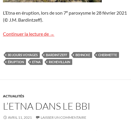
e
L’Etna en éruption, lors de son 7
paroxysme le 28 février 2021
(© J.M. Bardintzeff).
L’Etna : le film !
Continuer la lecture de
→
80 JOURS VOYAGES
BARDINTZEFF
BEHNCKE
CHERMETTE
ÉRUPTION
ETNA
RICHEVILLAIN
ACTUALITÉS
L’ETNA DANS LE BBI
AVRIL 11, 2021
LAISSER UN COMMENTAIRE