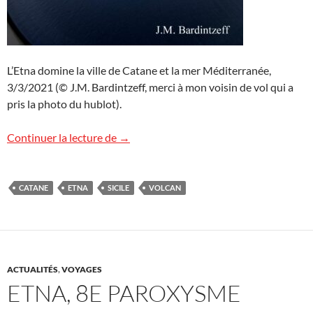
L’Etna domine la ville de Catane et la mer Méditerranée,
3/3/2021 (© J.M. Bardintzeff, merci à mon voisin de vol qui a
pris la photo du hublot).
L’Etna vu d’avion
Continuer la lecture de
→
CATANE
ETNA
SICILE
VOLCAN
ACTUALITÉS
,
VOYAGES
ETNA, 8E PAROXYSME