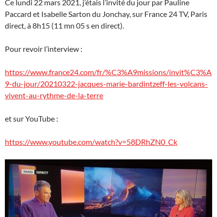
Ce lundi 22 mars 2021, j’étais l’invité du jour par Pauline
Paccard et Isabelle Sarton du Jonchay, sur France 24 TV, Paris
direct, à 8h15 (11 mn 05 s en direct).
Pour revoir l’interview :
https://www.france24.com/fr/%C3%A9missions/invit%C3%A
9-du-jour/20210322-jacques-marie-bardintzeff-les-volcans-
vivent-au-rythme-de-la-terre
et sur YouTube :
https://www.youtube.com/watch?v=58DRhZN0_Ck