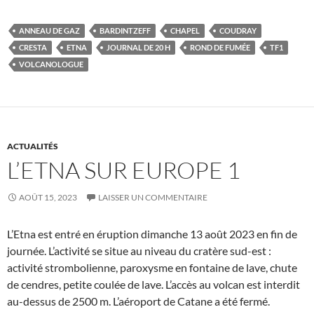
ANNEAU DE GAZ
BARDINTZEFF
CHAPEL
COUDRAY
CRESTA
ETNA
JOURNAL DE 20 H
ROND DE FUMÉE
TF1
VOLCANOLOGUE
ACTUALITÉS
L’ETNA SUR EUROPE 1
AOÛT 15, 2023
LAISSER UN COMMENTAIRE
L’Etna est entré en éruption dimanche 13 août 2023 en fin de
journée. L’activité se situe au niveau du cratère sud-est :
activité strombolienne, paroxysme en fontaine de lave, chute
de cendres, petite coulée de lave. L’accès au volcan est interdit
au-dessus de 2500 m. L’aéroport de Catane a été fermé.