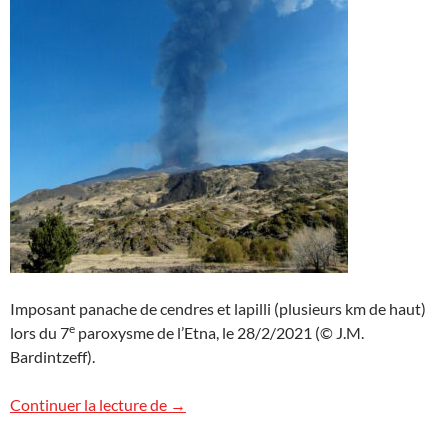
Imposant panache de cendres et lapilli (plusieurs km de haut)
e
lors du 7
paroxysme de l’Etna, le 28/2/2021 (© J.M.
Bardintzeff).
Etna, 7e paroxysme
Continuer la lecture de
→