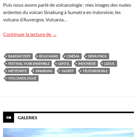
Puis nous avons parlé de volcanologie : mes images des nuées
ardentes du volcan Sinabung à Sumatra en Indonésie, les
volcans d’Auvergne, Vulcania…
TéléGrenoble “Si on parlait…”
Continuer la lecture de
→
BARDINTZEFF
BOUCHARD
CINÉMA
DEMUYNCK
FESTIVAL VOIR ENSEMBLE
GENTIL
INDONÉSIE
LEDUC
MÉTÉORITE
SINABUNG
TAZIEFF
TÉLÉGRENOBLE
VOLCANOLOGUE
GALERIES