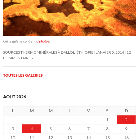
Cette galerie contient
8 photos
.
SOURCES THERMOMINÉRALES À DALLOL, ÉTHIOPIE
JANVIER 5, 2014
12
COMMENTAIRES
TOUTES LES GALERIES
→
AOÛT 2026
L
M
M
J
V
S
D
1
2
3
4
5
6
7
8
9
10
11
12
13
14
15
16