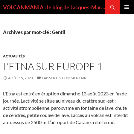
Recherche
VOLCANMANIA : le blog de Jacques-Marie BARDINTZEFF, volcanologue
ALLER
MENU
AU
PRINCI
CONTENU
Archives par mot-clé : Gentil
ACTUALITÉS
L’ETNA SUR EUROPE 1
AOÛT 15, 2023
LAISSER UN COMMENTAIRE
L’Etna est entré en éruption dimanche 13 août 2023 en fin de
journée. L’activité se situe au niveau du cratère sud-est :
activité strombolienne, paroxysme en fontaine de lave, chute
de cendres, petite coulée de lave. L’accès au volcan est interdit
au-dessus de 2500 m. L’aéroport de Catane a été fermé.