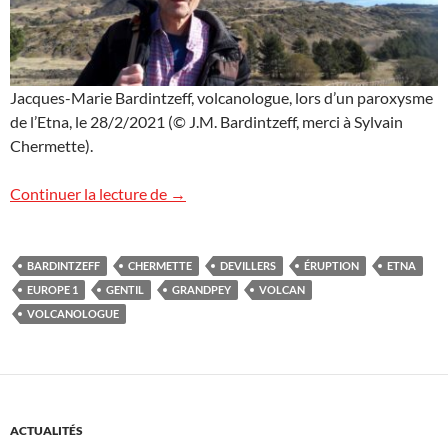
Jacques-Marie Bardintzeff, volcanologue, lors d’un paroxysme
de l’Etna, le 28/2/2021 (© J.M. Bardintzeff, merci à Sylvain
Chermette).
L’Etna sur Europe 1
Continuer la lecture de
→
BARDINTZEFF
CHERMETTE
DEVILLERS
ÉRUPTION
ETNA
EUROPE 1
GENTIL
GRANDPEY
VOLCAN
VOLCANOLOGUE
ACTUALITÉS