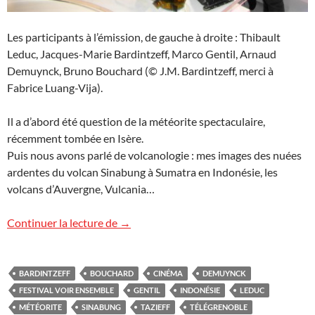
Les participants à l’émission, de gauche à droite : Thibault
Leduc, Jacques-Marie Bardintzeff, Marco Gentil, Arnaud
Demuynck, Bruno Bouchard (© J.M. Bardintzeff, merci à
Fabrice Luang-Vija).
Il a d’abord été question de la météorite spectaculaire,
récemment tombée en Isère.
Puis nous avons parlé de volcanologie : mes images des nuées
ardentes du volcan Sinabung à Sumatra en Indonésie, les
volcans d’Auvergne, Vulcania…
TéléGrenoble “Si on parlait…”
Continuer la lecture de
→
BARDINTZEFF
BOUCHARD
CINÉMA
DEMUYNCK
FESTIVAL VOIR ENSEMBLE
GENTIL
INDONÉSIE
LEDUC
MÉTÉORITE
SINABUNG
TAZIEFF
TÉLÉGRENOBLE