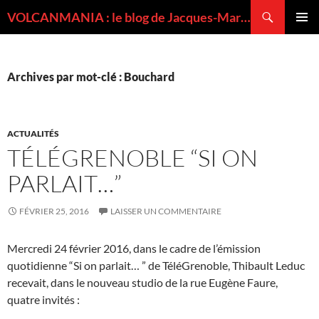
Recherche
VOLCANMANIA : le blog de Jacques-Marie BARDINTZEFF, volcanologue
ALLER
MENU
AU
PRINCI
CONTENU
Archives par mot-clé : Bouchard
ACTUALITÉS
TÉLÉGRENOBLE “SI ON
PARLAIT…”
FÉVRIER 25, 2016
LAISSER UN COMMENTAIRE
Mercredi 24 février 2016, dans le cadre de l’émission
quotidienne “Si on parlait… ” de TéléGrenoble, Thibault Leduc
recevait, dans le nouveau studio de la rue Eugène Faure,
quatre invités :