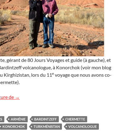
e, gérant de 80 Jours Voyages et guide (à gauche), et
ardintzeff volcanologue, à Konorchok (voir mon blog
e
 Kirghizistan, lors du 11
voyage que nous avons co-
hermette).
Deux voyages géologiques
ture de
→
ES
ARMÉNIE
BARDINTZEFF
CHERMETTE
KONORCHOK
TURKMÉNISTAN
VOLCANOLOGUE