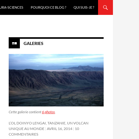
URA-SCIENCES
POURQUOI CE BLOG ?
QUI SUIS-JE ?
GALERIES
Cette galerie contient
6 photos
.
L’OL DOINYO LENGAI, TANZANIE, UN VOLCAN
UNIQUE AU MONDE
AVRIL 16, 2014
10
COMMENTAIRES