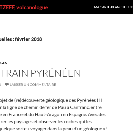
ALLER AU CONTENU
ZEFF, volcanologue
MA CARTE-BLANCHE FUT
lles : février 2018
GES
OTRAIN PYRÉNÉEN
8
LAISSER UN COMMENTAIRE
ojet de (re)découverte géologique des Pyrénées ! Il
er la ligne de chemin de fer de Pau à Canfranc, entre
pe en France et du Haut-Aragon en Espagne. Avec des
rer les paysages et observer les roches qui les
quelque sorte « voyager dans la peau d’un géologue » !