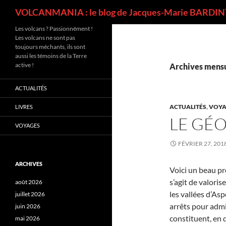
Recherche
VOLCANMANIA : le blog de Jacques-Marie BARDINT
Les volcans ? Passionnément !
Les volcans ne sont pas
toujours méchants, ils sont
aussi les témoins de la Terre
active !
Archives mensue
ACTUALITÉS
ACTUALITÉS
,
VOYA
LIVRES
LE GÉ
VOYAGES
FÉVRIER 27, 201
ARCHIVES
Voici un beau pr
s’agit de valoris
août 2026
les vallées d’As
juillet 2026
arrêts pour admi
juin 2026
constituent, en 
mai 2026