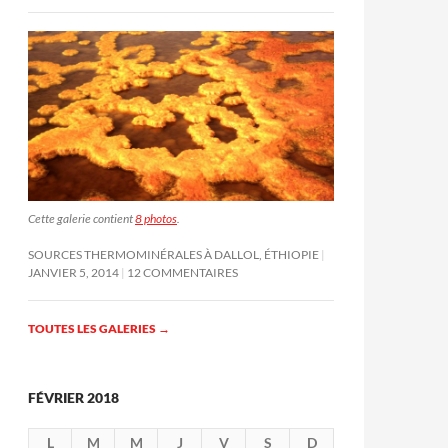
Cette galerie contient
8 photos
.
SOURCES THERMOMINÉRALES À DALLOL, ÉTHIOPIE
JANVIER 5, 2014
12 COMMENTAIRES
TOUTES LES GALERIES
→
FÉVRIER 2018
L
M
M
J
V
S
D