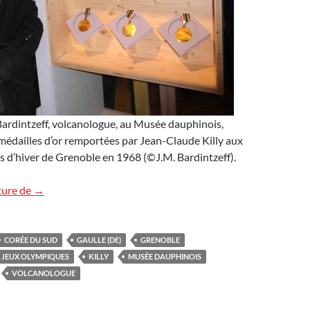
ardintzeff, volcanologue, au Musée dauphinois,
 médailles d’or remportées par Jean-Claude Killy aux
 d’hiver de Grenoble en 1968 (©J.M. Bardintzeff).
Les Jeux Olympiques de Grenoble : 50 ans déjà !
ture de
→
CORÉE DU SUD
GAULLE (DE)
GRENOBLE
JEUX OLYMPIQUES
KILLY
MUSÉE DAUPHINOIS
VOLCANOLOGUE