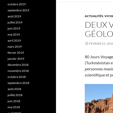
octobre 2019
septembre 2019
ACTUALITÉS
,
VOYA
août 2019
DEUX 
juillet 2019
juin 2019
GÉOLO
mai 2019
avril 2019
FÉVRIER 22, 201
mars 2019
février 2019
80 Jours Voyage
janvier 2019
(Turkménistan e
décembre 2018
personnes maxim
novembre 2018
scientifique et 
octobre 2018
septembre 2018
août 2018
juillet 2018
juin 2018
mai 2018