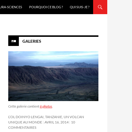
URA-SCIENCES
POURQUOI CE BLOG ?
QUI SUIS-JE ?
GALERIES
Cette galerie contient
6 photos
.
L’OL DOINYO LENGAI, TANZANIE, UN VOLCAN
UNIQUE AU MONDE
AVRIL 16, 2014
10
COMMENTAIRES