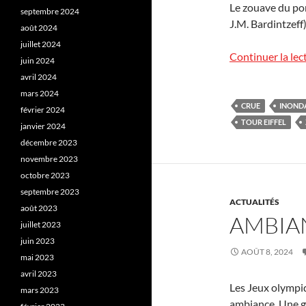
Le zouave du pont
septembre 2024
J.M. Bardintzeff)
août 2024
juillet 2024
Continuer la lec
juin 2024
avril 2024
mars 2024
CRUE
INOND
février 2024
TOUR EIFFEL
janvier 2024
décembre 2023
novembre 2023
octobre 2023
septembre 2023
ACTUALITÉS
août 2023
AMBIA
juillet 2023
juin 2023
AOÛT 8, 2024
mai 2023
avril 2023
Les Jeux olympi
mars 2023
ambiance. Une g