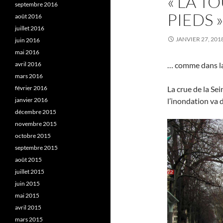
« LA T
septembre 2016
PIEDS »
août 2016
juillet 2016
JANVIER 27, 201
juin 2016
mai 2016
… comme dans la
avril 2016
mars 2016
La crue de la Se
février 2016
l’inondation va 
janvier 2016
décembre 2015
novembre 2015
octobre 2015
septembre 2015
août 2015
juillet 2015
juin 2015
mai 2015
avril 2015
mars 2015