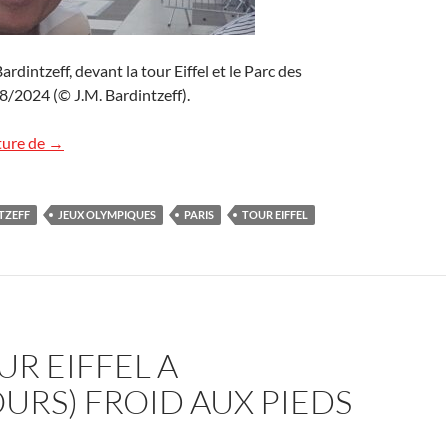
dintzeff, devant la tour Eiffel et le Parc des
8/2024 (© J.M. Bardintzeff).
Ambiance olympique !
ture de
→
TZEFF
JEUX OLYMPIQUES
PARIS
TOUR EIFFEL
OUR EIFFEL A
URS) FROID AUX PIEDS