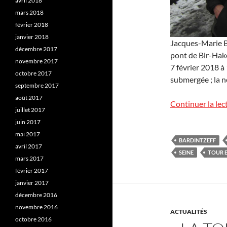
avril 2018
mars 2018
février 2018
janvier 2018
Jacques-Marie Ba
décembre 2017
pont de Bir-Hake
novembre 2017
7 février 2018 à
octobre 2017
submergée ; la n
septembre 2017
août 2017
Continuer la lec
juillet 2017
juin 2017
mai 2017
BARDINTZEFF
avril 2017
SEINE
TOUR E
mars 2017
février 2017
janvier 2017
décembre 2016
novembre 2016
ACTUALITÉS
octobre 2016