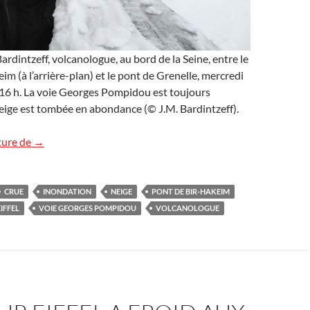
rdintzeff, volcanologue, au bord de la Seine, entre le
im (à l’arrière-plan) et le pont de Grenelle, mercredi
 16 h. La voie Georges Pompidou est toujours
eige est tombée en abondance (© J.M. Bardintzeff).
« La tour Eiffel a (toujours) froid aux pieds »
ture de
→
CRUE
INONDATION
NEIGE
PONT DE BIR-HAKEIM
IFFEL
VOIE GEORGES POMPIDOU
VOLCANOLOGUE