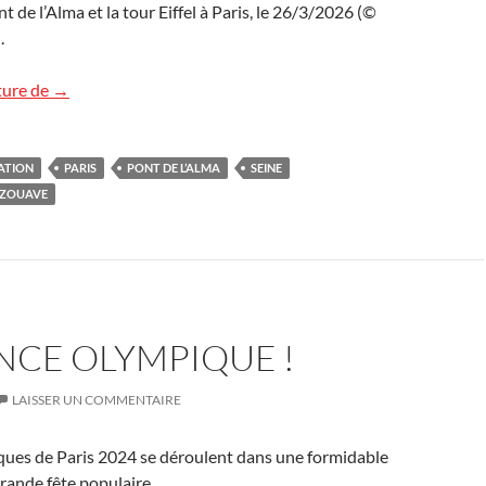
 de l’Alma et la tour Eiffel à Paris, le 26/3/2026 (©
.
Le zouave et la tour Eiffel
ture de
→
ATION
PARIS
PONT DE L’ALMA
SEINE
ZOUAVE
NCE OLYMPIQUE !
LAISSER UN COMMENTAIRE
ques de Paris 2024 se déroulent dans une formidable
rande fête populaire.