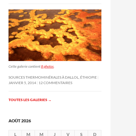
Cette galerie contient
8 photos
.
SOURCES THERMOMINÉRALES À DALLOL, ÉTHIOPIE
JANVIER 5, 2014
12 COMMENTAIRES
TOUTES LES GALERIES
→
AOÛT 2026
L
M
M
J
V
S
D