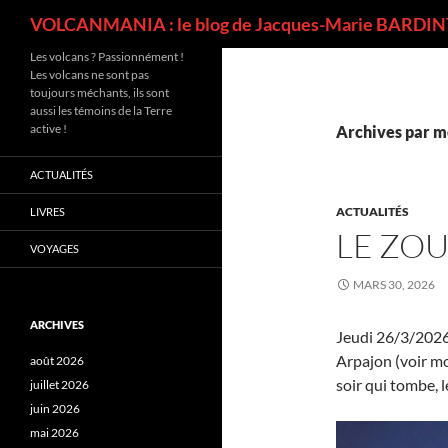
Recherche
VOLCANMANIA : le blog de Jacques-Marie BARDINT
Les volcans ? Passionnément !
Les volcans ne sont pas
toujours méchants, ils sont
aussi les témoins de la Terre
active !
Archives par mot
ACTUALITÉS
ACTUALITÉS
LIVRES
LE ZOU
VOYAGES
MARS 30, 2026
ARCHIVES
Jeudi 26/3/2026
Arpajon (voir mo
août 2026
soir qui tombe, 
juillet 2026
juin 2026
mai 2026