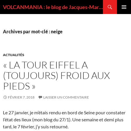
Recherche
VOLCANMANIA : le blog de Jacques-Marie BARDINTZEFF, volcanologue
ALLER
MENU
AU
PRINCI
CONTENU
Archives par mot-clé : neige
ACTUALITÉS
« LA TOUR EIFFEL A
(TOUJOURS) FROID AUX
PIEDS »
FÉVRIER 7, 2018
LAISSER UN COMMENTAIRE
Le 27 janvier, je m’étais rendu en bord de Seine pour constater
l’état des lieux (mon blog du 27/1). Une semaine et demi plus
tard, le 7 février, j’y suis retourné.