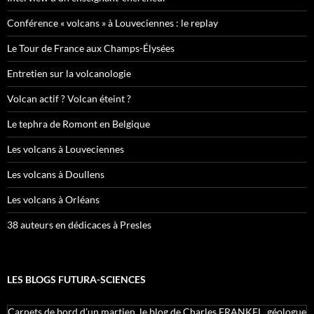
Conférence « volcans » à Louveciennes : le replay
Le Tour de France aux Champs-Élysées
Entretien sur la volcanologie
Volcan actif ? Volcan éteint ?
Le tephra de Romont en Belgique
Les volcans à Louveciennes
Les volcans à Doullens
Les volcans à Orléans
38 auteurs en dédicaces à Presles
LES BLOGS FUTURA-SCIENCES
Carnets de bord d’un martien, le blog de Charles FRANKEL, géologue