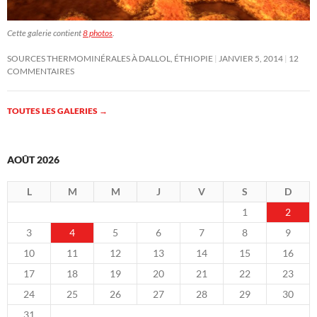
Cette galerie contient
8 photos
.
SOURCES THERMOMINÉRALES À DALLOL, ÉTHIOPIE
JANVIER 5, 2014
12
COMMENTAIRES
TOUTES LES GALERIES
→
AOÛT 2026
L
M
M
J
V
S
D
1
2
3
4
5
6
7
8
9
10
11
12
13
14
15
16
17
18
19
20
21
22
23
24
25
26
27
28
29
30
31