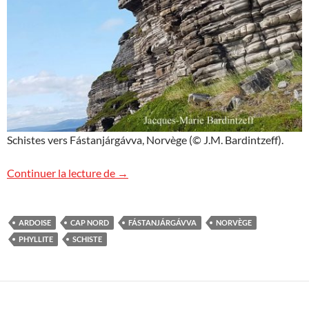
Schistes vers Fástanjárgávva, Norvège (© J.M. Bardintzeff).
Schistes à Fástanjárgávva, Norvège
Continuer la lecture de
→
ARDOISE
CAP NORD
FÁSTANJÁRGÁVVA
NORVÈGE
PHYLLITE
SCHISTE