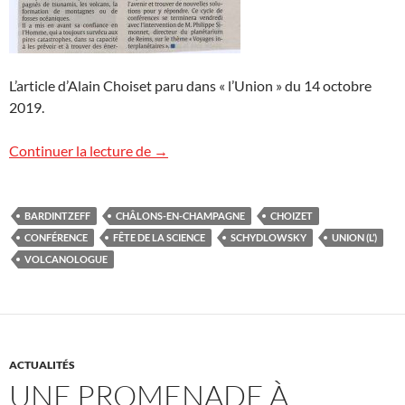
L’article d’Alain Choiset paru dans « l’Union » du 14 octobre
2019.
Fête de la Science : article de presse
Continuer la lecture de
→
BARDINTZEFF
CHÂLONS-EN-CHAMPAGNE
CHOIZET
CONFÉRENCE
FÊTE DE LA SCIENCE
SCHYDLOWSKY
UNION (L’)
VOLCANOLOGUE
ACTUALITÉS
UNE PROMENADE À