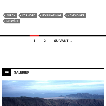
ARRAN
CAP NORD
HONNINGSVÅG
KAMOYVAER
NORVÈGE
Navigation
1
2
SUIVANT →
des
articles
GALERIES