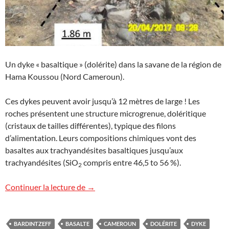
Un dyke « basaltique » (dolérite) dans la savane de la région de
Hama Koussou (Nord Cameroun).
Ces dykes peuvent avoir jusqu’à 12 mètres de large ! Les
roches présentent une structure microgrenue, doléritique
(cristaux de tailles différentes), typique des filons
d’alimentation. Leurs compositions chimiques vont des
basaltes aux trachyandésites basaltiques jusqu’aux
trachyandésites (SiO
compris entre 46,5 to 56 %).
2
Filons volcaniques à Hama Koussou, C
Continuer la lecture de
→
BARDINTZEFF
BASALTE
CAMEROUN
DOLÉRITE
DYKE