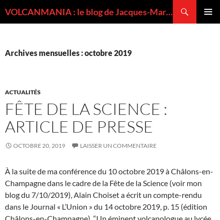
Recherche
VOLCANMANIA : le blog de Jacques-Marie BARDINTZEFF, volcanologue
ALLER
MENU
AU
PRINCI
CONTENU
Archives mensuelles : octobre 2019
ACTUALITÉS
FÊTE DE LA SCIENCE :
ARTICLE DE PRESSE
OCTOBRE 20, 2019
LAISSER UN COMMENTAIRE
À la suite de ma conférence du 10 octobre 2019 à Châlons-en-
Champagne dans le cadre de la Fête de la Science (voir mon
blog du 7/10/2019), Alain Choiset a écrit un compte-rendu
dans le Journal « L’Union » du 14 octobre 2019, p. 15 (édition
Châlons-en-Champagne), “Un éminent volcanologue au lycée