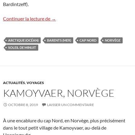
Bardintzeff).
À minuit, au cap Nord, Norvège
Continuer la lecture de
→
ARCTIQUE (OCÉAN)
BARENTS (MER)
CAP NORD
NORVÈGE
SOLEIL DE MINUIT
ACTUALITÉS
,
VOYAGES
KAMOYVAER, NORVÈGE
OCTOBRE 8, 2019
LAISSER UN COMMENTAIRE
À une encablure du cap Nord, en Norvège, plus précisément
dans le tout petit village de Kamoyvaer, au-delà de
Honningsvåg.