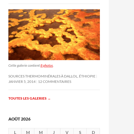
Cette galerie contient
8 photos
.
SOURCES THERMOMINÉRALES À DALLOL, ÉTHIOPIE
JANVIER 5, 2014
12 COMMENTAIRES
TOUTES LES GALERIES
→
AOÛT 2026
L
M
M
J
V
S
D