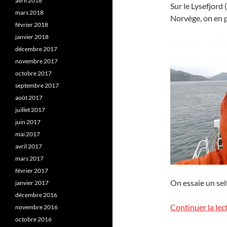
avril 2018
Sur le Lysefjord
mars 2018
Norvège, on en p
février 2018
janvier 2018
décembre 2017
novembre 2017
octobre 2017
septembre 2017
août 2017
juillet 2017
juin 2017
mai 2017
avril 2017
mars 2017
février 2017
On essaie un self
janvier 2017
décembre 2016
Continuer la lec
novembre 2016
octobre 2016