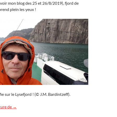
 (voir mon blog des 25 et 26/8/2019), fjord de
rend plein les yeux !
ie sur le Lysefjord ! (© J.M. Bardintzeff).
Selfie sur le Lysefjord, Norvège
ture de
→