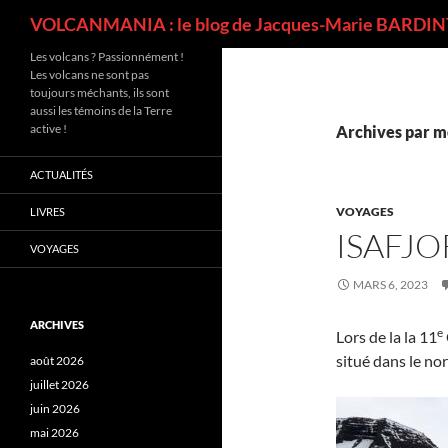
Recherche
VOLCANMANIA : le blog de Jacques-Marie BARDINT
Les volcans ? Passionnément !
Les volcans ne sont pas
toujours méchants, ils sont
aussi les témoins de la Terre
active !
Archives par mo
ACTUALITÉS
VOYAGES
LIVRES
ISAFJO
VOYAGES
MARS 6, 2023
ARCHIVES
e
Lors de la la 11
situé dans le nor
août 2026
juillet 2026
juin 2026
mai 2026