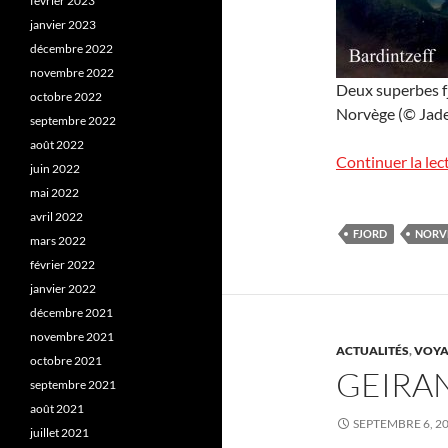
février 2023
janvier 2023
décembre 2022
novembre 2022
Deux superbes fj
octobre 2022
Norvège (© Jade 
septembre 2022
août 2022
Continuer la lec
juin 2022
mai 2022
avril 2022
FJORD
NORV
mars 2022
février 2022
janvier 2022
décembre 2021
novembre 2021
ACTUALITÉS
,
VOYA
octobre 2021
GEIRA
septembre 2021
août 2021
SEPTEMBRE 6, 2
juillet 2021