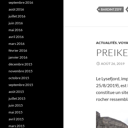
septembre 2016
août 2016
BARDINTZEFF
juillet 2016
juin 2016
mai 2016
avril 2016
ACTUALITÉS
,
VOYA
mars 2016
PREIK
février 2016
janvier 2016
AOÛT 26, 2019
décembre 2015
novembre 2015
octobre 2015
Le Lysefjord, im
septembre 2015
25/8/2019), est 
août 2015
constitue un sit
juillet 2015
rocher ressemblan
juin 2015
mai 2015
avril 2015
mars 2015