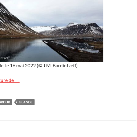
de, le 16 mai 2022 (© J.M. Bardintzeff).
Isafjordur, Islande
ture de
→
ORDUR
ISLANDE