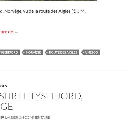
d, Norvège, vu de la route des Aigles (© J.M.
Geirangerfjord, Norvège
ture de
→
ANGERFJORD
NORVÈGE
ROUTE DES AIGLES
UNESCO
GES
 SUR LE LYSEFJORD,
ÈGE
LAISSER UN COMMENTAIRE