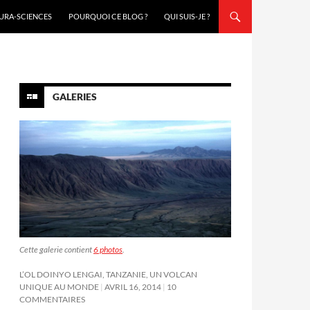
URA-SCIENCES
POURQUOI CE BLOG ?
QUI SUIS-JE ?
GALERIES
Cette galerie contient
6 photos
.
L’OL DOINYO LENGAI, TANZANIE, UN VOLCAN
UNIQUE AU MONDE
AVRIL 16, 2014
10
COMMENTAIRES