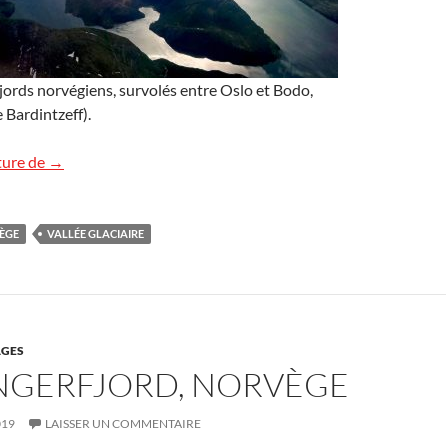
ords norvégiens, survolés entre Oslo et Bodo,
Bardintzeff).
Fjords en Norvège
ture de
→
ÈGE
VALLÉE GLACIAIRE
GES
NGERFJORD, NORVÈGE
019
LAISSER UN COMMENTAIRE