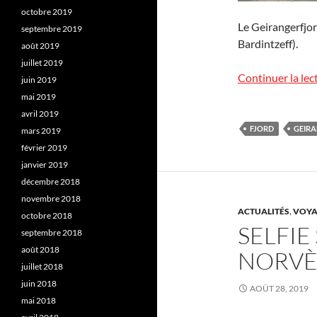
octobre 2019
Le Geirangerfjor
septembre 2019
Bardintzeff).
août 2019
juillet 2019
Continuer la lec
juin 2019
mai 2019
avril 2019
FJORD
GEIR
mars 2019
février 2019
janvier 2019
décembre 2018
novembre 2018
ACTUALITÉS
,
VOYA
octobre 2018
SELFIE
septembre 2018
août 2018
NORV
juillet 2018
juin 2018
AOÛT 28, 2019
mai 2018