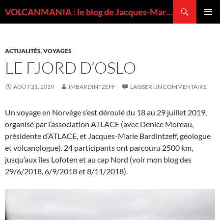
Recherche
VOLCANMANIA : le blog de Jacques-Marie BARDINTZEFF, volcanologue
ALLER
MENU
AU
PRINCI
CONTENU
ACTUALITÉS
,
VOYAGES
LE FJORD D’OSLO
AOÛT 21, 2019
JMBARDINTZEFF
LAISSER UN COMMENTAIRE
Un voyage en Norvège s’est déroulé du 18 au 29 juillet 2019,
organisé par l’association ATLACE (avec Denice Moreau,
présidente d’ATLACE, et Jacques-Marie Bardintzeff, géologue
et volcanologue). 24 participants ont parcouru 2500 km,
jusqu’aux îles Lofoten et au cap Nord (voir mon blog des
29/6/2018, 6/9/2018 et 8/11/2018).