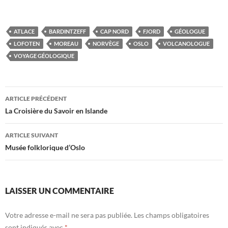
ATLACE
BARDINTZEFF
CAP NORD
FJORD
GÉOLOGUE
LOFOTEN
MOREAU
NORVÈGE
OSLO
VOLCANOLOGUE
VOYAGE GÉOLOGIQUE
Navigation
ARTICLE PRÉCÉDENT
des
La Croisière du Savoir en Islande
articles
ARTICLE SUIVANT
Musée folklorique d’Oslo
LAISSER UN COMMENTAIRE
Votre adresse e-mail ne sera pas publiée.
Les champs obligatoires
sont indiqués avec
*