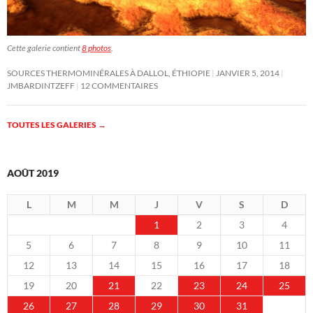
Cette galerie contient
8 photos
.
SOURCES THERMOMINÉRALES À DALLOL, ÉTHIOPIE
JANVIER 5, 2014
JMBARDINTZEFF
12 COMMENTAIRES
TOUTES LES GALERIES
→
AOÛT 2019
L
M
M
J
V
S
D
1
2
3
4
5
6
7
8
9
10
11
12
13
14
15
16
17
18
19
20
21
22
23
24
25
26
27
28
29
30
31