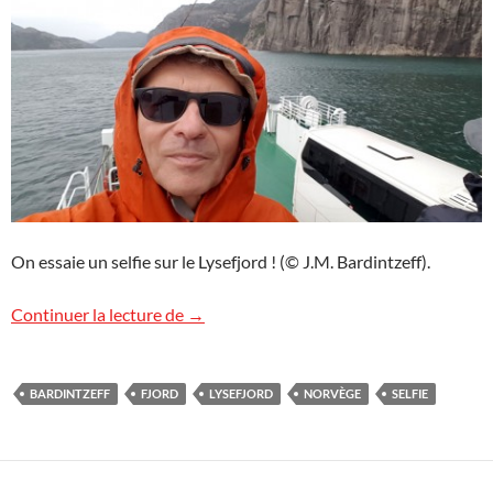
On essaie un selfie sur le Lysefjord ! (© J.M. Bardintzeff).
Selfie sur le Lysefjord, Norvège
Continuer la lecture de
→
BARDINTZEFF
FJORD
LYSEFJORD
NORVÈGE
SELFIE