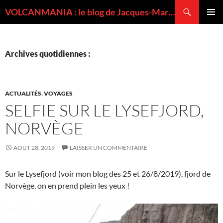
Recherche
VOLCANMANIA : le blog de Jacques-Marie BARDINTZEFF, volcanologue
ALLER
MENU
AU
PRINCI
CONTENU
Archives quotidiennes :
ACTUALITÉS
,
VOYAGES
SELFIE SUR LE LYSEFJORD,
NORVÈGE
AOÛT 28, 2019
LAISSER UN COMMENTAIRE
Sur le Lysefjord (voir mon blog des 25 et 26/8/2019), fjord de
Norvège, on en prend plein les yeux !