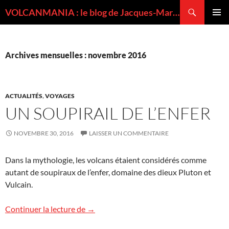
Recherche
VOLCANMANIA : le blog de Jacques-Marie BARDINTZEFF, volcanologue
ALLER
MENU
AU
PRINCI
CONTENU
Archives mensuelles : novembre 2016
ACTUALITÉS
,
VOYAGES
UN SOUPIRAIL DE L’ENFER
NOVEMBRE 30, 2016
LAISSER UN COMMENTAIRE
Dans la mythologie, les volcans étaient considérés comme
autant de soupiraux de l’enfer, domaine des dieux Pluton et
Vulcain.
Un soupirail de l’enfer
Continuer la lecture de
→