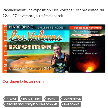
Parallèlement une exposition « les Volcans », est présentée, du
22 au 27 novembre, au même endroit.
Conférences à Narbonne et à Bondy
Continuer la lecture de
→
ATLACE
BARDINTZEFF
BONDY
CONFÉRENCE
GROUPE GÉOLOGIQUE DU NARBONNAIS
NARBONNE