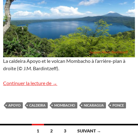
La caldeira Apoyo et le volcan Mombacho à l’arrière-plan à
droite (© J.M. Bardintzeff).
La caldeira Apoyo
Continuer la lecture de
→
APOYO
CALDEIRA
MOMBACHO
NICARAGUA
PONCE
Navigation
1
2
3
SUIVANT →