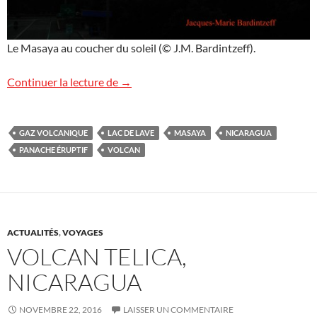
Le Masaya au coucher du soleil (© J.M. Bardintzeff).
Un coucher de soleil volcanique !
Continuer la lecture de
→
GAZ VOLCANIQUE
LAC DE LAVE
MASAYA
NICARAGUA
PANACHE ÉRUPTIF
VOLCAN
ACTUALITÉS
,
VOYAGES
VOLCAN TELICA,
NICARAGUA
NOVEMBRE 22, 2016
LAISSER UN COMMENTAIRE