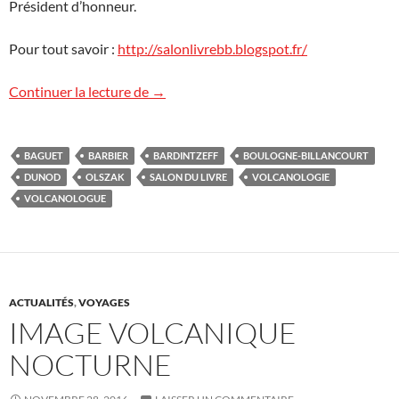
Président d’honneur.
Pour tout savoir :
http://salonlivrebb.blogspot.fr/
Salon du livre à Boulogne-Billancourt
Continuer la lecture de
→
BAGUET
BARBIER
BARDINTZEFF
BOULOGNE-BILLANCOURT
DUNOD
OLSZAK
SALON DU LIVRE
VOLCANOLOGIE
VOLCANOLOGUE
ACTUALITÉS
,
VOYAGES
IMAGE VOLCANIQUE
NOCTURNE