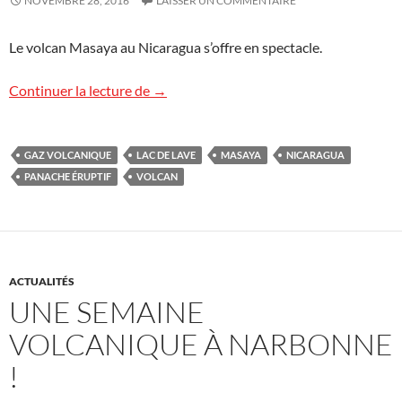
NOVEMBRE 28, 2016
LAISSER UN COMMENTAIRE
Le volcan Masaya au Nicaragua s’offre en spectacle.
Image volcanique nocturne
Continuer la lecture de
→
GAZ VOLCANIQUE
LAC DE LAVE
MASAYA
NICARAGUA
PANACHE ÉRUPTIF
VOLCAN
ACTUALITÉS
UNE SEMAINE
VOLCANIQUE À NARBONNE
!