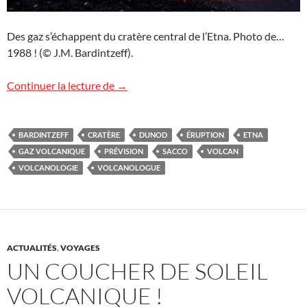
Des gaz s’échappent du cratère central de l’Etna. Photo de…
1988 ! (© J.M. Bardintzeff).
Les gaz, précurseurs volcaniques
Continuer la lecture de
→
BARDINTZEFF
CRATÈRE
DUNOD
ÉRUPTION
ETNA
GAZ VOLCANIQUE
PRÉVISION
SACCO
VOLCAN
VOLCANOLOGIE
VOLCANOLOGUE
ACTUALITÉS
,
VOYAGES
UN COUCHER DE SOLEIL
VOLCANIQUE !