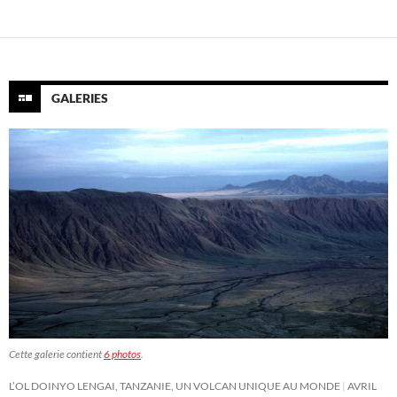
des
articles
GALERIES
Cette galerie contient
6 photos
.
L’OL DOINYO LENGAI, TANZANIE, UN VOLCAN UNIQUE AU MONDE
AVRIL