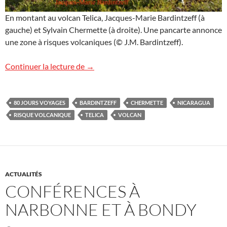
En montant au volcan Telica, Jacques-Marie Bardintzeff (à
gauche) et Sylvain Chermette (à droite). Une pancarte annonce
une zone à risques volcaniques (© J.M. Bardintzeff).
Volcan Telica, Nicaragua
Continuer la lecture de
→
80 JOURS VOYAGES
BARDINTZEFF
CHERMETTE
NICARAGUA
RISQUE VOLCANIQUE
TELICA
VOLCAN
ACTUALITÉS
CONFÉRENCES À
NARBONNE ET À BONDY