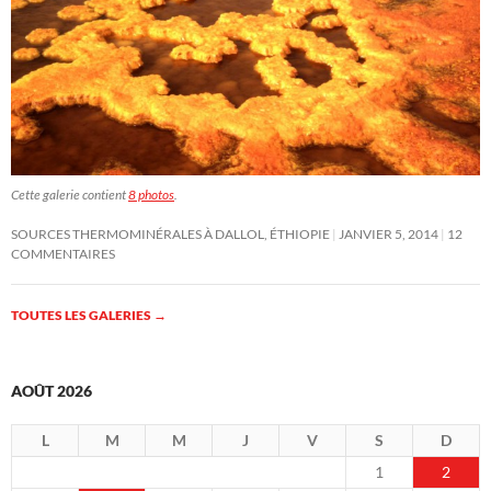
Cette galerie contient
8 photos
.
SOURCES THERMOMINÉRALES À DALLOL, ÉTHIOPIE
JANVIER 5, 2014
12
COMMENTAIRES
TOUTES LES GALERIES
→
AOÛT 2026
L
M
M
J
V
S
D
1
2