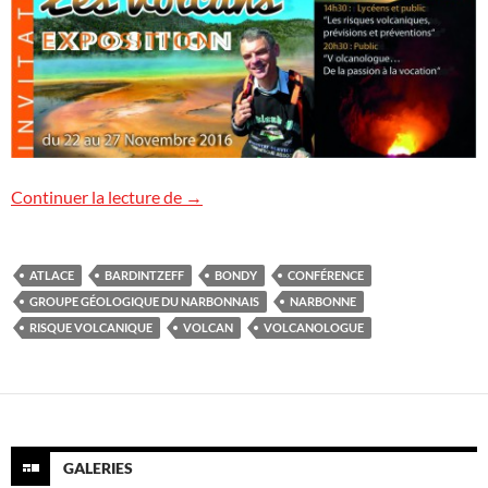
Conférences à Narbonne et à Bondy
Continuer la lecture de
→
ATLACE
BARDINTZEFF
BONDY
CONFÉRENCE
GROUPE GÉOLOGIQUE DU NARBONNAIS
NARBONNE
RISQUE VOLCANIQUE
VOLCAN
VOLCANOLOGUE
GALERIES