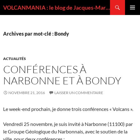
Recherche
VOLCANMANIA : le blog de Jacques-Marie BARDINTZEFF, volcanologue
ALLER
MENU
AU
PRINCI
CONTENU
Archives par mot-clé : Bondy
ACTUALITÉS
CONFÉRENCES À
NARBONNE ET À BONDY
NOVEMBRE 21, 2016
LAISSER UN COMMENTAIRE
Le week-end prochain, je donne trois conférences « Volcans ».
Vendredi 25 novembre, je suis invité à Narbonne (11100) par
le Groupe Géologique du Narbonnais, avec le soutien de la
ville, pour deux conférences :