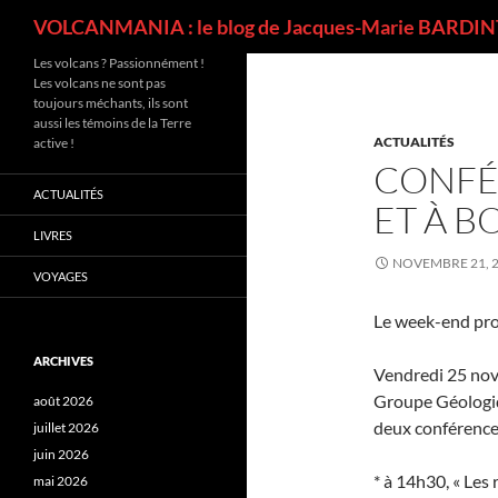
Recherche
VOLCANMANIA : le blog de Jacques-Marie BARDINT
Les volcans ? Passionnément !
Les volcans ne sont pas
toujours méchants, ils sont
aussi les témoins de la Terre
ACTUALITÉS
active !
CONFÉ
ACTUALITÉS
ET À 
LIVRES
NOVEMBRE 21, 
VOYAGES
Le week-end proc
ARCHIVES
Vendredi 25 nove
Groupe Géologiqu
août 2026
deux conférence
juillet 2026
juin 2026
* à 14h30, « Les
mai 2026