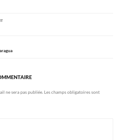
on
NT
caragua
COMMENTAIRE
il ne sera pas publiée.
Les champs obligatoires sont