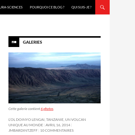
URA-SCIENCES
POURQUOI CE BLOG ?
QUI SUIS-JE ?
GALERIES
Cette galerie contient
6 photos
.
L’OL DOINYO LENGAI, TANZANIE, UN VOLCAN
UNIQUE AU MONDE
AVRIL 16, 2014
JMBARDINTZEFF
10 COMMENTAIRES