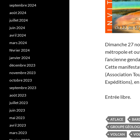
septembre 2024
août 2024
juillet 2024
juin 2024
avril 2024
mars 2024
Dimanche 27 nov
février 2024
métropole et out
janvier 2024
l’ancienne genda
décembre 2023
Cette manifestat
novembre 2023
(Association Tou
octobre 2023
Expéditions), en
septembre 2023
août 2023
Entrée libre.
juillet 2023
juin 2023
mai 2023
ATLACE
BAR
avril 2023
GROUPE GÉOLOG
mars 2023
VOLCAN
VO