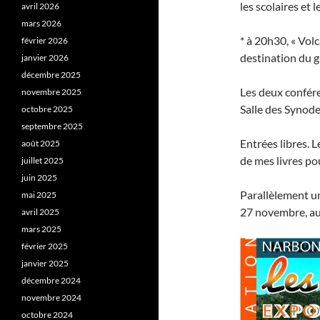
les scolaires et l
avril 2026
mars 2026
* à 20h30, « Vol
février 2026
destination du g
janvier 2026
décembre 2025
Les deux confére
novembre 2025
Salle des Synode
octobre 2025
septembre 2025
Entrées libres. 
août 2025
de mes livres po
juillet 2025
juin 2025
Parallèlement un
mai 2025
27 novembre, au
avril 2025
mars 2025
février 2025
janvier 2025
décembre 2024
novembre 2024
octobre 2024