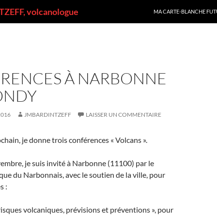
ALLER AU CONTENU
ZEFF, volcanologue
MA CARTE-BLANCHE FUT
RENCES À NARBONNE
BONDY
2016
JMBARDINTZEFF
LAISSER UN COMMENTAIRE
hain, je donne trois conférences « Volcans ».
mbre, je suis invité à Narbonne (11100) par le
e du Narbonnais, avec le soutien de la ville, pour
s :
 risques volcaniques, prévisions et préventions », pour