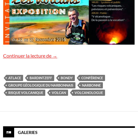
Conférences à Narbonne et à Bondy
Continuer la lecture de
→
ATLACE
BARDINTZEFF
BONDY
CONFÉRENCE
GROUPE GÉOLOGIQUE DU NARBONNAIS
NARBONNE
RISQUE VOLCANIQUE
VOLCAN
VOLCANOLOGUE
GALERIES