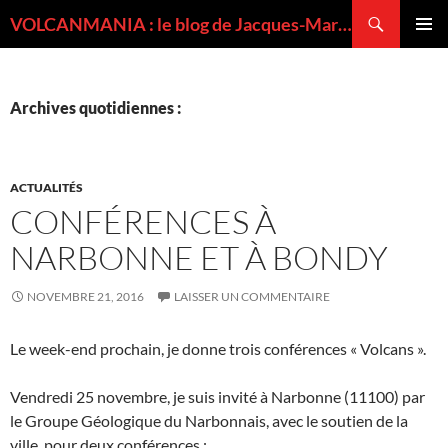
Recherche
VOLCANMANIA : le blog de Jacques-Marie BARDINTZEFF, volcanologue
ALLER
MENU
AU
PRINCI
CONTENU
Archives quotidiennes :
ACTUALITÉS
CONFÉRENCES À
NARBONNE ET À BONDY
NOVEMBRE 21, 2016
LAISSER UN COMMENTAIRE
Le week-end prochain, je donne trois conférences « Volcans ».
Vendredi 25 novembre, je suis invité à Narbonne (11100) par
le Groupe Géologique du Narbonnais, avec le soutien de la
ville, pour deux conférences :