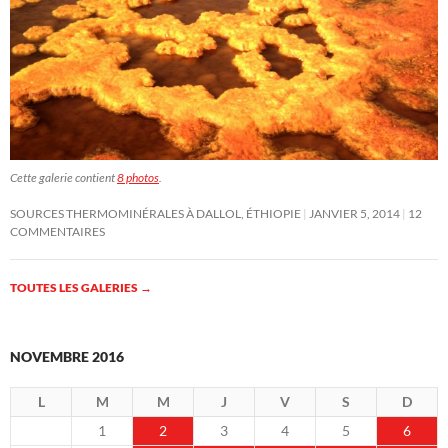
Cette galerie contient
8 photos
.
SOURCES THERMOMINÉRALES À DALLOL, ÉTHIOPIE
JANVIER 5, 2014
12
COMMENTAIRES
TOUTES LES GALERIES
→
NOVEMBRE 2016
L
M
M
J
V
S
D
1
2
3
4
5
6