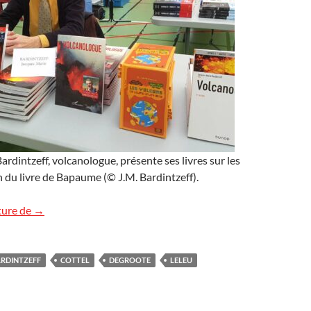
rdintzeff, volcanologue, présente ses livres sur les
n du livre de Bapaume (© J.M. Bardintzeff).
Salon de Bapaume : les images
ture de
→
RDINTZEFF
COTTEL
DEGROOTE
LELEU