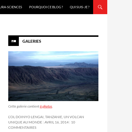
URA-SCIENCES
POURQUOI CE BLOG ?
QUI SUIS-JE ?
GALERIES
Cette galerie contient
6 photos
.
L’OL DOINYO LENGAI, TANZANIE, UN VOLCAN
UNIQUE AU MONDE
AVRIL 16, 2014
10
COMMENTAIRES