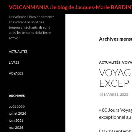
Recherche
VOLCANMANIA : le blog de Jacques-Marie BARDINT
Les volcans ? Passionnément !
Les volcans ne sont pas
toujours méchants, ils sont
aussi les témoins de la Terre
active !
Archives mensu
ACTUALITÉS
ACTUALITÉS
,
VOYA
LIVRES
VOYAG
VOYAGES
EXCEP
MARS 31, 2022
ARCHIVES
août 2026
« 80 Jours Voya
juillet 2026
exceptionnel au
juin 2026
mai 2026
(21-29 septemb