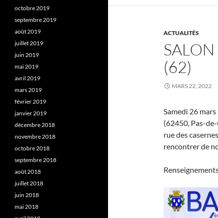
octobre 2019
septembre 2019
août 2019
ACTUALITÉS
juillet 2019
SALON 
juin 2019
(62)
mai 2019
avril 2019
MARS 22, 2022
mars 2019
février 2019
Samedi 26 mars 
janvier 2019
(62450, Pas-de-Ca
décembre 2018
rue des casernes
novembre 2018
rencontrer de n
octobre 2018
septembre 2018
Renseignements
août 2018
juillet 2018
juin 2018
mai 2018