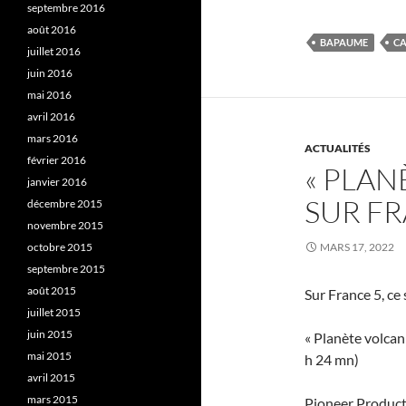
septembre 2016
août 2016
BAPAUME
CA
juillet 2016
juin 2016
mai 2016
avril 2016
mars 2016
ACTUALITÉS
février 2016
« PLAN
janvier 2016
SUR FR
décembre 2015
novembre 2015
octobre 2015
MARS 17, 2022
septembre 2015
août 2015
Sur France 5, ce 
juillet 2015
juin 2015
« Planète volcan
mai 2015
h 24 mn)
avril 2015
mars 2015
Pioneer Producti