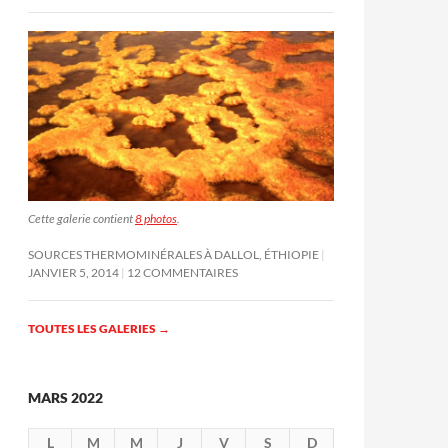
Cette galerie contient
8 photos
.
SOURCES THERMOMINÉRALES À DALLOL, ÉTHIOPIE
JANVIER 5, 2014
12 COMMENTAIRES
TOUTES LES GALERIES
→
MARS 2022
L
M
M
J
V
S
D