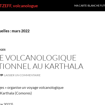
ALLER AU CONTENU
ZEFF, volcanologue
MA CARTE-BLANCHE FUT
elles : mars 2022
GES
E VOLCANOLOGIQUE
TIONNEL AU KARTHALA
LAISSER UN COMMENTAIRE
ges » organise un voyage volcanologique
 Karthala (Comores)
re 2022)