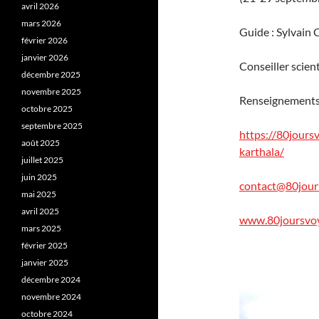
avril 2026
mars 2026
Guide : Sylvain
février 2026
janvier 2026
Conseiller scien
décembre 2025
novembre 2025
Renseignements 
octobre 2025
septembre 2025
https://80jours
août 2025
karthala/
juillet 2025
juin 2025
contact@80jour
mai 2025
avril 2025
www.80joursvo
mars 2025
février 2025
janvier 2025
décembre 2024
novembre 2024
octobre 2024