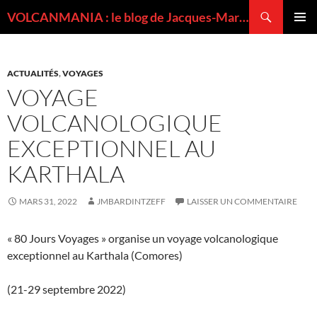
Recherche
VOLCANMANIA : le blog de Jacques-Marie BARDINTZEFF, volcanologue
ALLER
MENU
AU
PRINCI
CONTENU
ACTUALITÉS
,
VOYAGES
VOYAGE
VOLCANOLOGIQUE
EXCEPTIONNEL AU
KARTHALA
MARS 31, 2022
JMBARDINTZEFF
LAISSER UN COMMENTAIRE
« 80 Jours Voyages » organise un voyage volcanologique
exceptionnel au Karthala (Comores)
(21-29 septembre 2022)