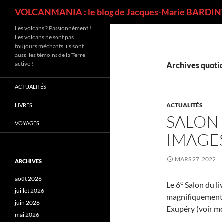
Recherche
VOLCANMANIA : le blog de Jacques-Marie BARDINT
Les volcans ? Passionnément !
Les volcans ne sont pas
toujours méchants, ils sont
aussi les témoins de la Terre
active !
Archives quotid
ACTUALITÉS
ACTUALITÉS
LIVRES
SALON 
VOYAGES
IMAGE
MARS 27, 2022
ARCHIVES
août 2026
e
Le 6
Salon du li
juillet 2026
magnifiquement 
juin 2026
Exupéry (voir mo
mai 2026