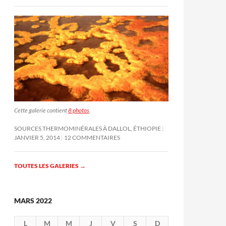
Cette galerie contient
8 photos
.
SOURCES THERMOMINÉRALES À DALLOL, ÉTHIOPIE
JANVIER 5, 2014
12 COMMENTAIRES
TOUTES LES GALERIES
→
MARS 2022
L
M
M
J
V
S
D