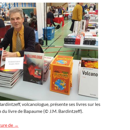
rdintzeff, volcanologue, présente ses livres sur les
n du livre de Bapaume (© J.M. Bardintzeff).
Salon de Bapaume : les images
ture de
→