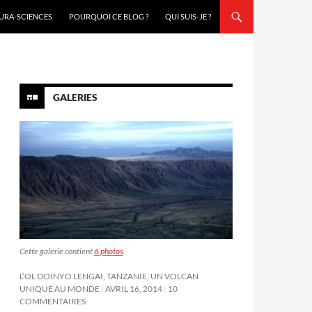
URA-SCIENCES
POURQUOI CE BLOG ?
QUI SUIS-JE ?
GALERIES
Cette galerie contient
6 photos
.
L’OL DOINYO LENGAI, TANZANIE, UN VOLCAN
UNIQUE AU MONDE
AVRIL 16, 2014
10
COMMENTAIRES