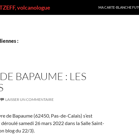
ALLER AU CONTENU
ZEFF, volcanologue
MA CARTE-BLANCHE FUT
iennes :
DE BAPAUME : LES
S
LAISSER UN COMMENTAIRE
vre de Bapaume (62450, Pas-de-Calais) s’est
déroulé samedi 26 mars 2022 dans la Salle Saint-
n blog du 22/3).