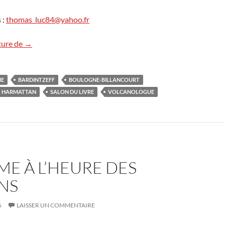
 :
thomas_luc84@yahoo.fr
Conférences « Volcans » à venir
ture de
→
ME
BARDINTZEFF
BOULOGNE-BILLANCOURT
HARMATTAN
SALON DU LIVRE
VOLCANOLOGUE
E À L’HEURE DES
NS
6
LAISSER UN COMMENTAIRE