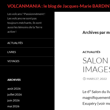
Recherche
VOLCANMANIA : le blog de Jacques-Marie BARDINT
Les volcans ? Passionnément !
Les volcans ne sont pas
toujours méchants, ils sont
aussi les témoins de la Terre
active !
Archives par m
ACTUALITÉS
ACTUALITÉS
LIVRES
SALON 
VOYAGES
IMAGE
MARS 27, 2022
ARCHIVES
août 2026
e
Le 6
Salon du li
juillet 2026
magnifiquement 
juin 2026
Exupéry (voir mo
mai 2026