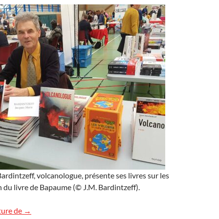
rdintzeff, volcanologue, présente ses livres sur les
n du livre de Bapaume (© J.M. Bardintzeff).
Salon de Bapaume : les images
ture de
→