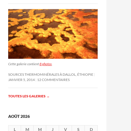
Cette galerie contient
8 photos
.
SOURCES THERMOMINÉRALES À DALLOL, ÉTHIOPIE
JANVIER 5, 2014
12 COMMENTAIRES
TOUTES LES GALERIES
→
AOÛT 2026
L
M
M
J
V
S
D