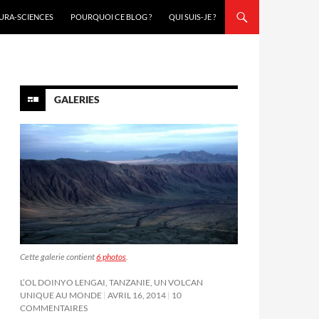
URA-SCIENCES
POURQUOI CE BLOG ?
QUI SUIS-JE ?
GALERIES
Cette galerie contient
6 photos
.
L’OL DOINYO LENGAI, TANZANIE, UN VOLCAN
UNIQUE AU MONDE
AVRIL 16, 2014
10
COMMENTAIRES