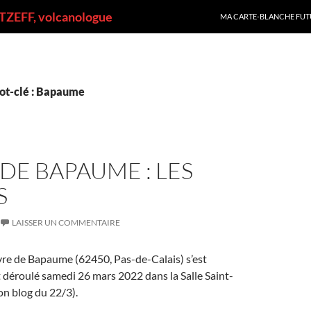
ALLER AU CONTENU
ZEFF, volcanologue
MA CARTE-BLANCHE FUT
ot-clé : Bapaume
DE BAPAUME : LES
S
LAISSER UN COMMENTAIRE
vre de Bapaume (62450, Pas-de-Calais) s’est
déroulé samedi 26 mars 2022 dans la Salle Saint-
n blog du 22/3).