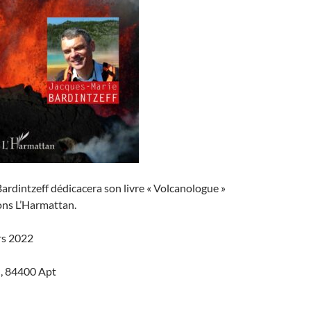
rdintzeff dédicacera son livre « Volcanologue »
ons L’Harmattan.
rs 2022
, 84400 Apt