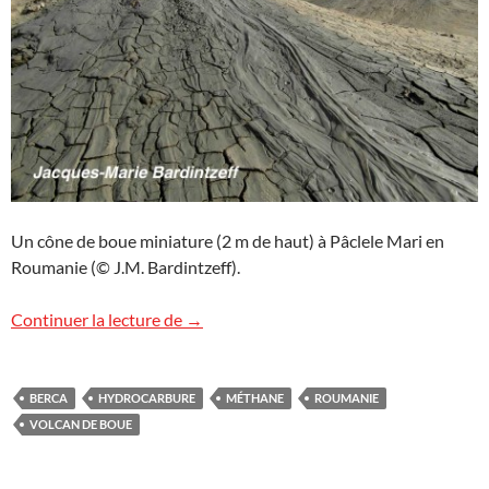
Un cône de boue miniature (2 m de haut) à Pâclele Mari en
Roumanie (© J.M. Bardintzeff).
Les volcans de boue de Berca en Rouman
Continuer la lecture de
→
BERCA
HYDROCARBURE
MÉTHANE
ROUMANIE
VOLCAN DE BOUE