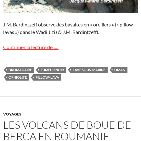
J.M. Bardintzeff observe des basaltes en « oreillers » (« pillow
lavas ») dans le Wadi Jizi (© J.M. Bardintzeff).
Marcher sur un fond océanique à Oman
Continuer la lecture de
→
DROMADAIRE
FUMEUR NOIR
LAVE SOUS-MARINE
OMAN
OPHIOLITE
PILLOW-LAVA
VOYAGES
LES VOLCANS DE BOUE DE
BERCA EN ROUMANIE