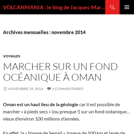
Recherche
VOLCANMANIA : le blog de Jacques-Marie BARDINTZEFF, volcanologue
ALLER
MENU
AU
PRINCI
CONTENU
Archives mensuelles : novembre 2014
VOYAGES
MARCHER SUR UN FOND
OCÉANIQUE À OMAN
NOVEMBRE 29, 2014
2 COMMENTAIRES
Oman est un haut lieu de la géologie
car il est possible de
marcher « à pieds secs » (ou presque !) sur un fond océanique…
vieux d’environ 100 millions d’années.
En effet, la « Nappe de Semail », longue de 500 km et large de