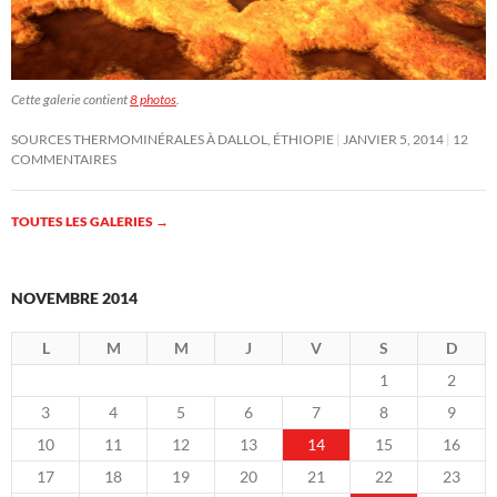
Cette galerie contient
8 photos
.
SOURCES THERMOMINÉRALES À DALLOL, ÉTHIOPIE
JANVIER 5, 2014
12
COMMENTAIRES
TOUTES LES GALERIES
→
NOVEMBRE 2014
L
M
M
J
V
S
D
1
2
3
4
5
6
7
8
9
10
11
12
13
14
15
16
17
18
19
20
21
22
23