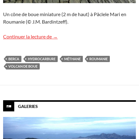
Un cône de boue miniature (2 m de haut) à Pâclele Mari en
Roumanie (© J.M. Bardintzeff).
Les volcans de boue de Berca en Rouman
Continuer la lecture de
→
BERCA
HYDROCARBURE
MÉTHANE
ROUMANIE
VOLCAN DE BOUE
GALERIES