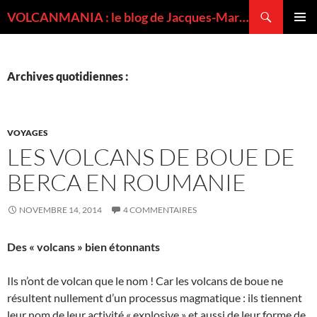
Recherche
VOLCANMANIA : le blog de Jacques-Marie BARDINTZEFF, volcanologue
ALLER
MENU
AU
PRINCI
CONTENU
Archives quotidiennes :
VOYAGES
LES VOLCANS DE BOUE DE
BERCA EN ROUMANIE
NOVEMBRE 14, 2014
4 COMMENTAIRES
Des « volcans » bien étonnants
Ils n’ont de volcan que le nom ! Car les volcans de boue ne
résultent nullement d’un processus magmatique : ils tiennent
leur nom de leur activité « explosive » et aussi de leur forme de