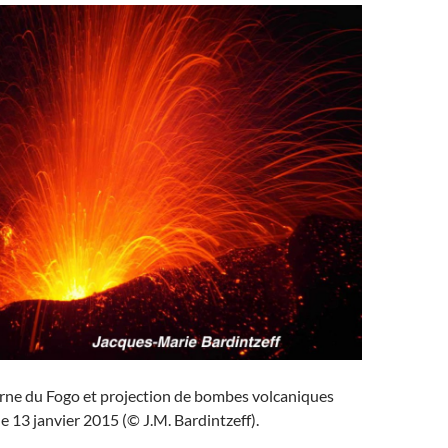
rne du Fogo et projection de bombes volcaniques
e 13 janvier 2015 (© J.M. Bardintzeff).