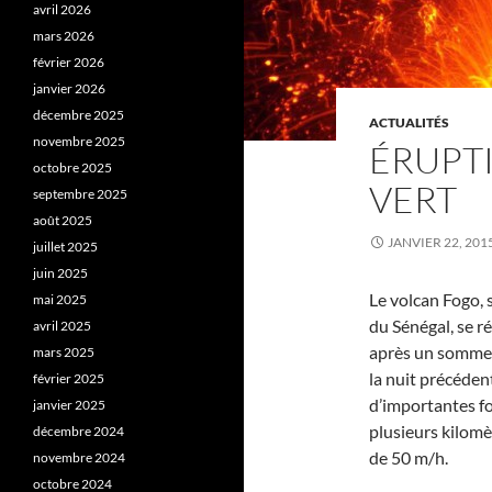
avril 2026
mars 2026
février 2026
janvier 2026
décembre 2025
ACTUALITÉS
novembre 2025
ÉRUPT
octobre 2025
VERT
septembre 2025
août 2025
JANVIER 22, 201
juillet 2025
juin 2025
Le volcan Fogo, 
mai 2025
du Sénégal, se 
avril 2025
après un sommei
mars 2025
la nuit précéden
février 2025
d’importantes fo
janvier 2025
plusieurs kilomèt
décembre 2024
de 50 m/h.
novembre 2024
octobre 2024