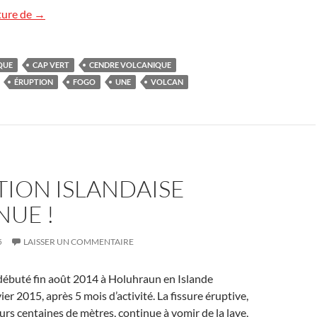
Éruption du Fogo au Cap-Vert
ture de
→
QUE
CAP VERT
CENDRE VOLCANIQUE
ÉRUPTION
FOGO
UNE
VOLCAN
TION ISLANDAISE
NUE !
5
LAISSER UN COMMENTAIRE
 débuté fin août 2014 à Holuhraun en Islande
ier 2015, après 5 mois d’activité. La fissure éruptive,
urs centaines de mètres, continue à vomir de la lave,