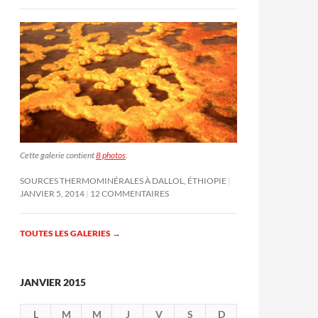
Cette galerie contient
8 photos
.
SOURCES THERMOMINÉRALES À DALLOL, ÉTHIOPIE
JANVIER 5, 2014
12 COMMENTAIRES
TOUTES LES GALERIES
→
JANVIER 2015
L
M
M
J
V
S
D