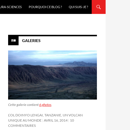
URA-SCIENCES
POURQUOI CE BLOG ?
QUI SUIS-JE ?
GALERIES
Cette galerie contient
6 photos
.
L’OL DOINYO LENGAI, TANZANIE, UN VOLCAN
UNIQUE AU MONDE
AVRIL 16, 2014
10
COMMENTAIRES