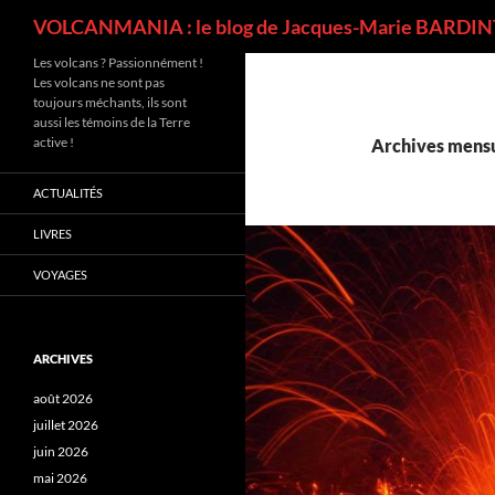
Recherche
VOLCANMANIA : le blog de Jacques-Marie BARDINT
Les volcans ? Passionnément !
Les volcans ne sont pas
toujours méchants, ils sont
aussi les témoins de la Terre
active !
Archives mensu
ACTUALITÉS
LIVRES
VOYAGES
ARCHIVES
août 2026
juillet 2026
juin 2026
mai 2026