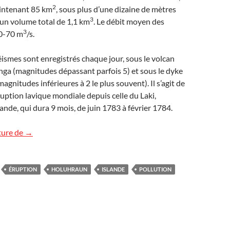
2
intenant 85 km
, sous plus d’une dizaine de mètres
3
t un volume total de 1,1 km
. Le débit moyen des
3
50-70 m
/s.
éismes sont enregistrés chaque jour, sous le volcan
ga (magnitudes dépassant parfois 5) et sous le dyke
agnitudes inférieures à 2 le plus souvent). Il s’agit de
ruption lavique mondiale depuis celle du Laki,
ande, qui dura 9 mois, de juin 1783 à février 1784.
L’éruption islandaise continue !
ture de
→
ÉRUPTION
HOLUHRAUN
ISLANDE
POLLUTION