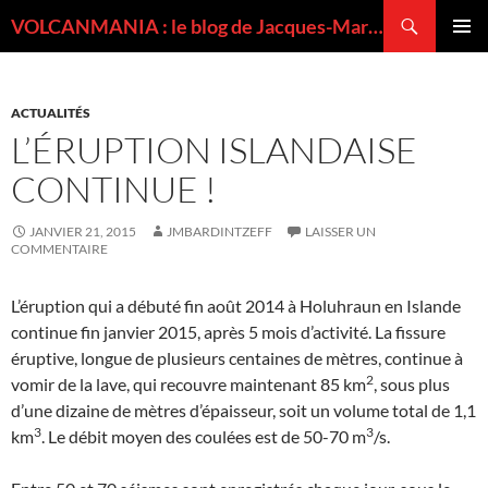
Recherche
VOLCANMANIA : le blog de Jacques-Marie BARDINTZEFF, volcanologue
ALLER
MENU
AU
PRINCI
CONTENU
ACTUALITÉS
L’ÉRUPTION ISLANDAISE
CONTINUE !
JANVIER 21, 2015
JMBARDINTZEFF
LAISSER UN
COMMENTAIRE
L’éruption qui a débuté fin août 2014 à Holuhraun en Islande
continue fin janvier 2015, après 5 mois d’activité. La fissure
éruptive, longue de plusieurs centaines de mètres, continue à
2
vomir de la lave, qui recouvre maintenant 85 km
, sous plus
d’une dizaine de mètres d’épaisseur, soit un volume total de 1,1
3
3
km
. Le débit moyen des coulées est de 50-70 m
/s.