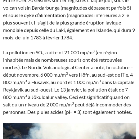
Entre 50 et 70 séismes sont enregistrés chaque jour, sous le
volcan voisin Bardarbunga (magnitudes dépassant parfois 5)
et sous le dyke d’alimentation (magnitudes inférieures à 2 le
plus souvent). Il s’agit de la plus grande éruption lavique
mondiale depuis celle du Laki, également en Islande, qui dura 9
mois, de juin 1783 à février 1784.
3
La pollution en SO
a atteint 21 000 mµ/m
(en région
2
inhabitée mais de nombreuses souris ont été retrouvées
mortes). Le Nordic Volcanological Center a noté, fin octobre –
3
début novembre, 6 000 mµ/m
vers Höfn, au sud-est de l’île, 4
3
3
800 mµ/m
à Húsavík, au nord et 1 000 mµ/m
dans la capitale
Reykjavik au sud-ouest. Le 13 janvier, la pollution était de 7
3
800 mµ/m
à Jökuldalur valley. Ceci est significatif quand on
3
sait qu’un niveau de 2 000 mµ/m
peut déjà incommoder des
personnes. Des pluies acides (pH = 3) sont également notées.