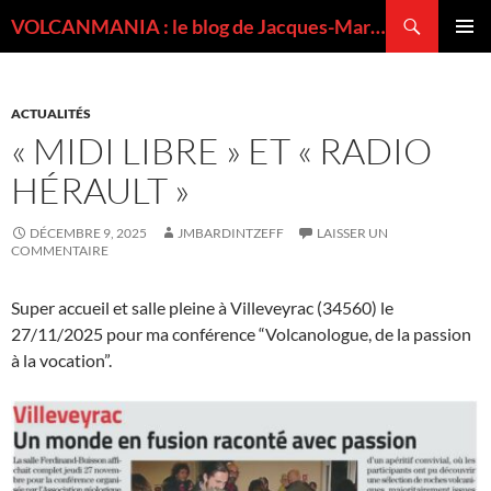
Recherche
VOLCANMANIA : le blog de Jacques-Marie BARDINTZEFF, volcanologue
ALLER
MENU
AU
PRINCI
CONTENU
ACTUALITÉS
« MIDI LIBRE » ET « RADIO
HÉRAULT »
DÉCEMBRE 9, 2025
JMBARDINTZEFF
LAISSER UN
COMMENTAIRE
Super accueil et salle pleine à Villeveyrac (34560) le
27/11/2025 pour ma conférence “Volcanologue, de la passion
à la vocation”.