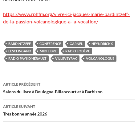
https://www.rphfm.org/vivre-ici-jacques-marie-bardintzeff-
de-la-passion-volcanologique-a-la-vocation/
BARDINTZEFF
CONFÉRENCE
GARNEL
HEYNDRICKX
LESCLINGAND
MIDI LIBRE
RADIO LODÈVE
RADIO PAYS D’HÉRAULT
VILLEVEYRAC
VOLCANOLOGUE
Navigation
ARTICLE PRÉCÉDENT
des
Salons du livre à Boulogne-Billancourt et à Barbizon
articles
ARTICLE SUIVANT
Très bonne année 2026