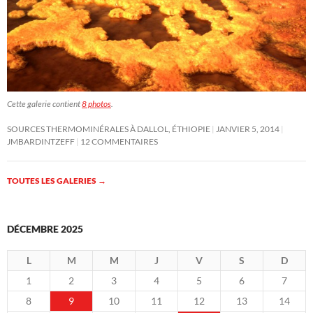
Cette galerie contient
8 photos
.
SOURCES THERMOMINÉRALES À DALLOL, ÉTHIOPIE
JANVIER 5, 2014
JMBARDINTZEFF
12 COMMENTAIRES
TOUTES LES GALERIES
→
DÉCEMBRE 2025
L
M
M
J
V
S
D
1
2
3
4
5
6
7
8
9
10
11
12
13
14