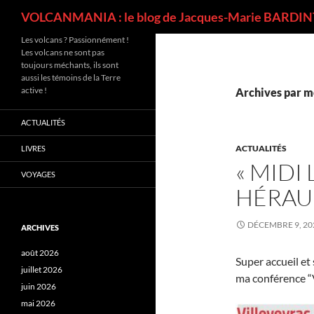
Recherche
VOLCANMANIA : le blog de Jacques-Marie BARDINT
Les volcans ? Passionnément !
Les volcans ne sont pas
toujours méchants, ils sont
aussi les témoins de la Terre
active !
Archives par mo
ACTUALITÉS
ACTUALITÉS
LIVRES
« MIDI 
VOYAGES
HÉRAUL
DÉCEMBRE 9, 20
ARCHIVES
août 2026
Super accueil et
juillet 2026
ma conférence “V
juin 2026
mai 2026