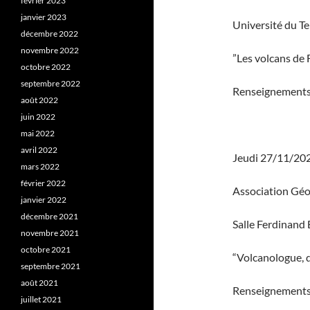
février 2023
janvier 2023
Université du T
décembre 2022
novembre 2022
”Les volcans de 
octobre 2022
septembre 2022
Renseignements
août 2022
juin 2022
mai 2022
avril 2022
Jeudi 27/11/20
mars 2022
février 2022
Association Géo
janvier 2022
décembre 2021
Salle Ferdinand
novembre 2021
octobre 2021
“Volcanologue, d
septembre 2021
août 2021
Renseignements
juillet 2021