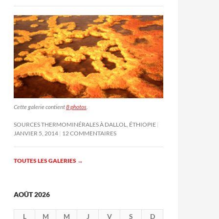
Cette galerie contient
8 photos
.
SOURCES THERMOMINÉRALES À DALLOL, ÉTHIOPIE
JANVIER 5, 2014
12 COMMENTAIRES
TOUTES LES GALERIES
→
AOÛT 2026
L
M
M
J
V
S
D