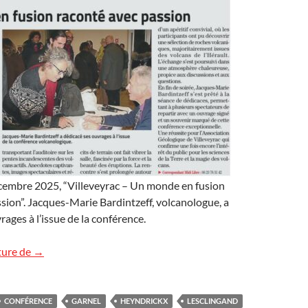
écembre 2025, “Villeveyrac – Un monde en fusion
sion”. Jacques-Marie Bardintzeff, volcanologue, a
rages à l’issue de la conférence.
« Midi Libre » et « Radio Hérault »
ture de
→
CONFÉRENCE
GARNEL
HEYNDRICKX
LESCLINGAND