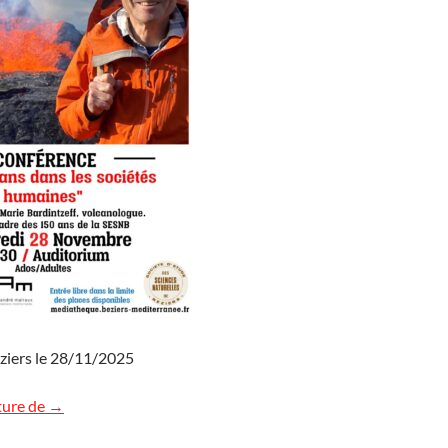
ziers le 28/11/2025
Trois conférences « Volcans » en quatre jours
ture de
→