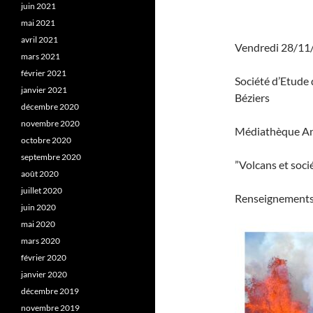
juin 2021
mai 2021
avril 2021
Vendredi 28/11
mars 2021
février 2021
Société d’Etude 
janvier 2021
Béziers
décembre 2020
novembre 2020
Médiathèque A
octobre 2020
septembre 2020
”Volcans et soc
août 2020
juillet 2020
Renseignements
juin 2020
mai 2020
mars 2020
février 2020
janvier 2020
décembre 2019
novembre 2019