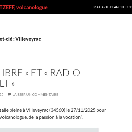
ALLER AU CONTENU
ZEFF, volcanologue
MA CARTE-BLANCHE FUT
t-clé : Villeveyrac
LIBRE » ET « RADIO
T »
25
LAISSER UN COMMENTAIRE
 salle pleine à Villeveyrac (34560) le 27/11/2025 pour
olcanologue, de la passion à la vocation”.