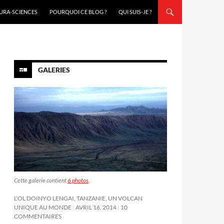
URA-SCIENCES
POURQUOI CE BLOG ?
QUI SUIS-JE ?
GALERIES
Cette galerie contient
6 photos
.
L’OL DOINYO LENGAI, TANZANIE, UN VOLCAN
UNIQUE AU MONDE
AVRIL 16, 2014
10
COMMENTAIRES