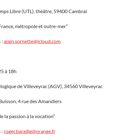
emps Libre (UTL), théâtre, 59400 Cambrai
France, métropole et outre-mer”
 :
alain.sornette@icloud.com
25 à 18h
logique de Villeveyrac (AGV), 34560 Villeveyrac
 Buisson, 4 rue des Amandiers
e la passion à la vocation”
 :
roger.baraille@orange.fr