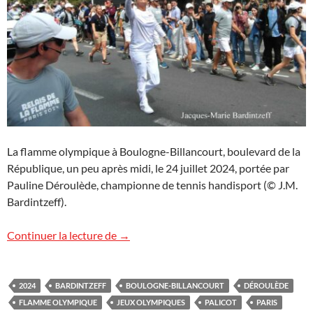
La flamme olympique à Boulogne-Billancourt, boulevard de la
République, un peu après midi, le 24 juillet 2024, portée par
Pauline Déroulède, championne de tennis handisport (© J.M.
Bardintzeff).
La flamme olympique à Boulogne-Billan
Continuer la lecture de
→
2024
BARDINTZEFF
BOULOGNE-BILLANCOURT
DÉROULÈDE
FLAMME OLYMPIQUE
JEUX OLYMPIQUES
PALICOT
PARIS