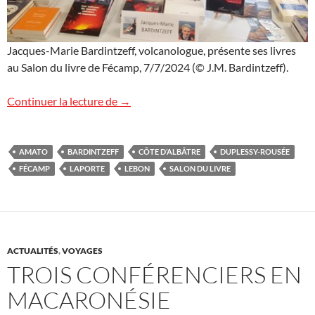
Jacques-Marie Bardintzeff, volcanologue, présente ses livres
au Salon du livre de Fécamp, 7/7/2024 (© J.M. Bardintzeff).
Images du Salon du livre de Fécamp
Continuer la lecture de
→
AMATO
BARDINTZEFF
CÔTE D’ALBÂTRE
DUPLESSY-ROUSÉE
FÉCAMP
LAPORTE
LEBON
SALON DU LIVRE
ACTUALITÉS
,
VOYAGES
TROIS CONFÉRENCIERS EN
MACARONÉSIE