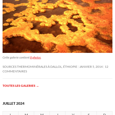
Cette galerie contient
8 photos
.
SOURCES THERMOMINÉRALES À DALLOL, ÉTHIOPIE
JANVIER 5, 2014
12
COMMENTAIRES
TOUTES LES GALERIES
→
JUILLET 2024
L
M
M
J
V
S
D