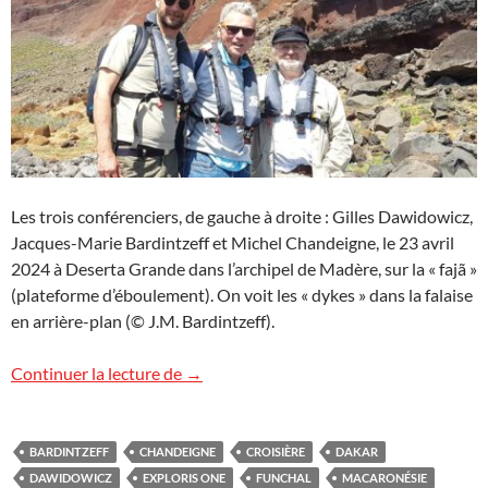
Les trois conférenciers, de gauche à droite : Gilles Dawidowicz,
Jacques-Marie Bardintzeff et Michel Chandeigne, le 23 avril
2024 à Deserta Grande dans l’archipel de Madère, sur la « fajã »
(plateforme d’éboulement). On voit les « dykes » dans la falaise
en arrière-plan (© J.M. Bardintzeff).
Trois conférenciers en Macaronésie
Continuer la lecture de
→
BARDINTZEFF
CHANDEIGNE
CROISIÈRE
DAKAR
DAWIDOWICZ
EXPLORIS ONE
FUNCHAL
MACARONÉSIE