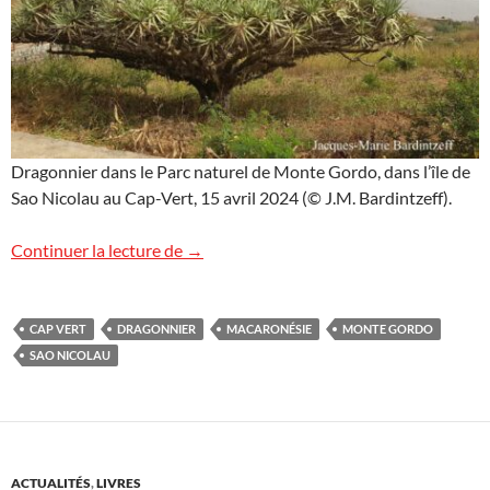
Dragonnier dans le Parc naturel de Monte Gordo, dans l’île de
Sao Nicolau au Cap-Vert, 15 avril 2024 (© J.M. Bardintzeff).
Dragonniers au Cap-Vert
Continuer la lecture de
→
CAP VERT
DRAGONNIER
MACARONÉSIE
MONTE GORDO
SAO NICOLAU
ACTUALITÉS
,
LIVRES