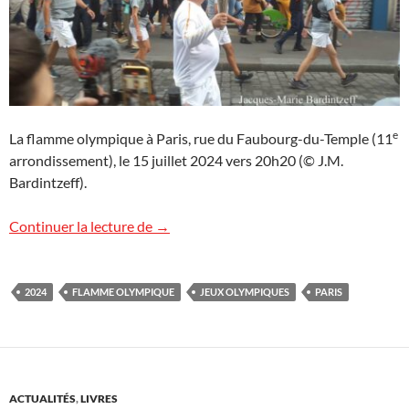
e
La flamme olympique à Paris, rue du Faubourg-du-Temple (11
arrondissement), le 15 juillet 2024 vers 20h20 (© J.M.
Bardintzeff).
La flamme olympique traverse Paris
Continuer la lecture de
→
2024
FLAMME OLYMPIQUE
JEUX OLYMPIQUES
PARIS
ACTUALITÉS
,
LIVRES