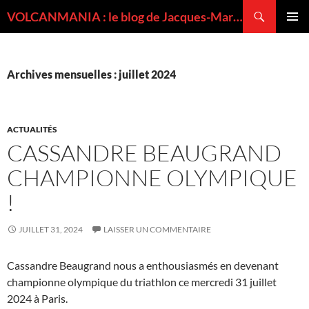
Recherche
VOLCANMANIA : le blog de Jacques-Marie BARDINTZEFF, volcanologue
ALLER
MENU
AU
PRINCI
CONTENU
Archives mensuelles : juillet 2024
ACTUALITÉS
CASSANDRE BEAUGRAND
CHAMPIONNE OLYMPIQUE
!
JUILLET 31, 2024
LAISSER UN COMMENTAIRE
Cassandre Beaugrand nous a enthousiasmés en devenant
championne olympique du triathlon ce mercredi 31 juillet
2024 à Paris.