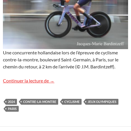
Une concurrente hollandaise lors de l’épreuve de cyclisme
contre-la-montre, boulevard Saint-Germain, à Paris, sur le
chemin du retour, à 2 km de l’arrivée (© J.M. Bardintzeff).
Jeux olympiques : cyclisme contre-la-mo
Continuer la lecture de
→
2024
CONTRE-LA-MONTRE
CYCLISME
JEUX OLYMPIQUES
PARIS