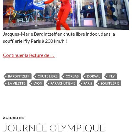
Jacques-Marie Bardintzeff en chute libre indoor, dans la
soufflerie ifly Paris à 200 km/h !
ifly ça décoiffe !
Continuer la lecture de
→
BARDINTZEFF
CHUTE LIBRE
CORBAS
DORVAL
IFLY
LA VILETTE
LYON
PARACHUTISME
PARIS
SOUFFLERIE
ACTUALITÉS
JOURNÉE OLYMPIQUE