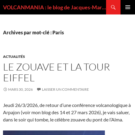
Recherche
VOLCANMANIA : le blog de Jacques-Marie BARDINTZEFF, volcanologue
ALLER
MENU
AU
PRINCI
CONTENU
Archives par mot-clé : Paris
ACTUALITÉS
LE ZOUAVE ET LA TOUR
EIFFEL
MARS 30, 2026
LAISSER UN COMMENTAIRE
Jeudi 26/3/2026, de retour d’une conférence volcanologique à
Arpajon (voir mon blog des 14 et 27 mars 2026), je vais saluer,
dans le soir qui tombe, le célèbre zouave du pont de l’Alma.