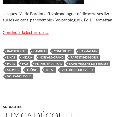
Jacques-Marie Bardintzeff, volcanologue, dédicacera ses livres
sur les volcans, par exemple « Volcanologue », Éd. L’Harmattan.
Conférences « Volcans » à venir
Continuer la lecture de
→
BARDINTZEFF
CAMBRAI
CONFÉRENCE
HARMATTAN
LINAS
MELUN
NOISY-LE-GRAND
PARENTIS-EN-BORN
PARIS
PAU
PERNES-EN-ARTOIS
SAINT-VINCENT-DE-TYROSSE
SAUMUR
THÔNES
TOSSE
VILLEBON-SUR-YVETTE
VOLCANOLOGUE
ACTUALITÉS
IFLY ÇA DÉCOIFFE !