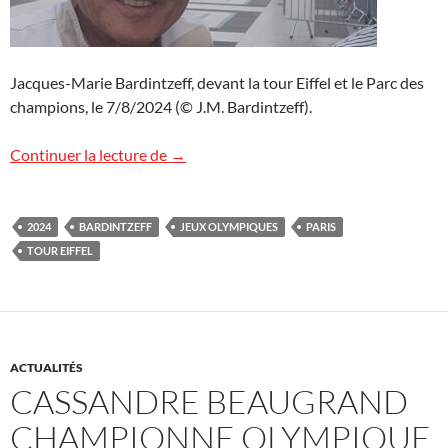
Jacques-Marie Bardintzeff, devant la tour Eiffel et le Parc des
champions, le 7/8/2024 (© J.M. Bardintzeff).
Ambiance olympique !
Continuer la lecture de
→
2024
BARDINTZEFF
JEUX OLYMPIQUES
PARIS
TOUR EIFFEL
ACTUALITÉS
CASSANDRE BEAUGRAND
CHAMPIONNE OLYMPIQUE