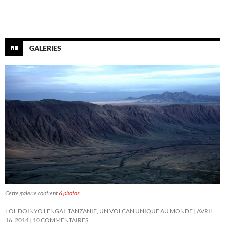
articles
GALERIES
Cette galerie contient
6 photos
.
L’OL DOINYO LENGAI, TANZANIE, UN VOLCAN UNIQUE AU MONDE
AVRIL
16, 2014
10 COMMENTAIRES