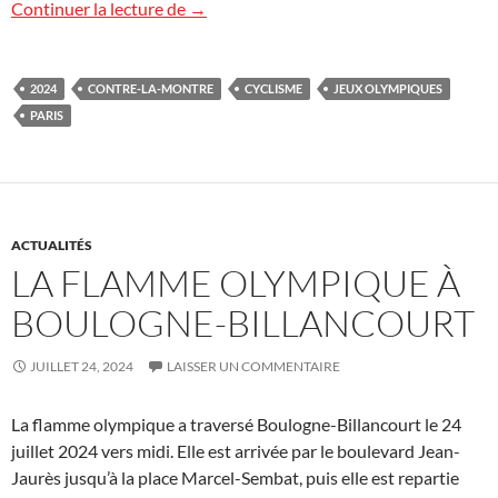
Jeux olympiques : cyclisme contre-la-mo
Continuer la lecture de
→
2024
CONTRE-LA-MONTRE
CYCLISME
JEUX OLYMPIQUES
PARIS
ACTUALITÉS
LA FLAMME OLYMPIQUE À
BOULOGNE-BILLANCOURT
JUILLET 24, 2024
LAISSER UN COMMENTAIRE
La flamme olympique a traversé Boulogne-Billancourt le 24
juillet 2024 vers midi. Elle est arrivée par le boulevard Jean-
Jaurès jusqu’à la place Marcel-Sembat, puis elle est repartie