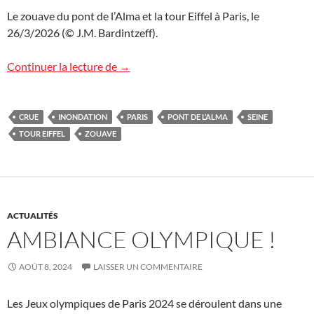
Le zouave du pont de l’Alma et la tour Eiffel à Paris, le
26/3/2026 (© J.M. Bardintzeff).
Le zouave et la tour Eiffel
Continuer la lecture de
→
CRUE
INONDATION
PARIS
PONT DE L’ALMA
SEINE
TOUR EIFFEL
ZOUAVE
ACTUALITÉS
AMBIANCE OLYMPIQUE !
AOÛT 8, 2024
LAISSER UN COMMENTAIRE
Les Jeux olympiques de Paris 2024 se déroulent dans une