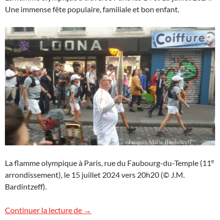
Une immense fête populaire, familiale et bon enfant.
e
La flamme olympique à Paris, rue du Faubourg-du-Temple (11
arrondissement), le 15 juillet 2024 vers 20h20 (© J.M.
Bardintzeff).
La flamme olympique traverse Paris
Continuer la lecture de
→