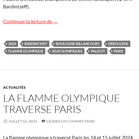
Bardintzeff).
La flamme olympique à Boulogne-Billan
Continuer la lecture de
→
2024
BARDINTZEFF
BOULOGNE-BILLANCOURT
DÉROULÈDE
FLAMME OLYMPIQUE
JEUX OLYMPIQUES
PALICOT
PARIS
ACTUALITÉS
LA FLAMME OLYMPIQUE
TRAVERSE PARIS
JUILLET 16, 2024
LAISSER UN COMMENTAIRE
La flamme olympique a traversé Paris les 14 et 15 juillet 2024.