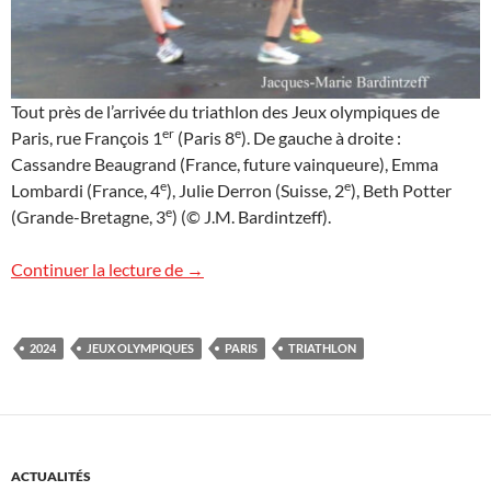
Tout près de l’arrivée du triathlon des Jeux olympiques de
er
e
Paris, rue François 1
(Paris 8
). De gauche à droite :
Cassandre Beaugrand (France, future vainqueure), Emma
e
e
Lombardi (France, 4
), Julie Derron (Suisse, 2
), Beth Potter
e
(Grande-Bretagne, 3
) (© J.M. Bardintzeff).
Cassandre Beaugrand championne olymp
Continuer la lecture de
→
2024
JEUX OLYMPIQUES
PARIS
TRIATHLON
ACTUALITÉS