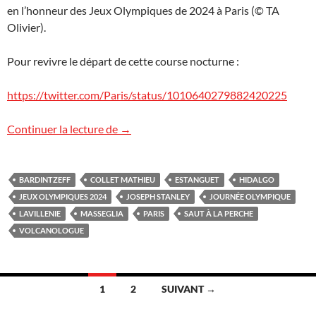
en l’honneur des Jeux Olympiques de 2024 à Paris (© TA
Olivier).
Pour revivre le départ de cette course nocturne :
https://twitter.com/Paris/status/1010640279882420225
Journée olympique
Continuer la lecture de
→
BARDINTZEFF
COLLET MATHIEU
ESTANGUET
HIDALGO
JEUX OLYMPIQUES 2024
JOSEPH STANLEY
JOURNÉE OLYMPIQUE
LAVILLENIE
MASSEGLIA
PARIS
SAUT À LA PERCHE
VOLCANOLOGUE
Navigation
1
2
SUIVANT →
des