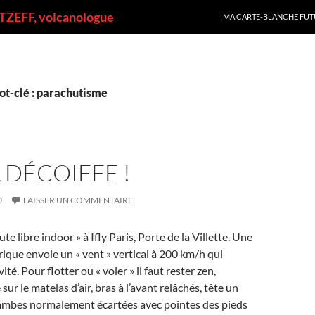
ALLER AU CONTENU
ZEFF, volcanologue
MA CARTE-BLANCHE FUT
ot-clé : parachutisme
A DÉCOIFFE !
0
LAISSER UN COMMENTAIRE
e libre indoor » à Ifly Paris, Porte de la Villette. Une
drique envoie un « vent » vertical à 200 km/h qui
té. Pour flotter ou « voler » il faut rester zen,
ur le matelas d’air, bras à l’avant relâchés, tête un
jambes normalement écartées avec pointes des pieds