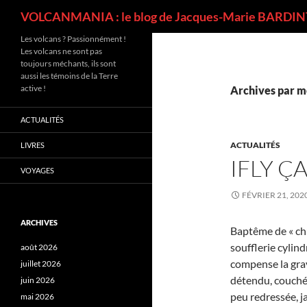
Recherche
VOLCANMANIA : le blog de Jacques-Marie BARDINT
Les volcans ? Passionnément !
Les volcans ne sont pas
toujours méchants, ils sont
aussi les témoins de la Terre
active !
Archives par m
ACTUALITÉS
ACTUALITÉS
LIVRES
IFLY Ç
VOYAGES
FÉVRIER 21, 202
ARCHIVES
Baptême de « chut
soufflerie cylin
août 2026
compense la gravi
juillet 2026
détendu, couché s
juin 2026
peu redressée, 
mai 2026