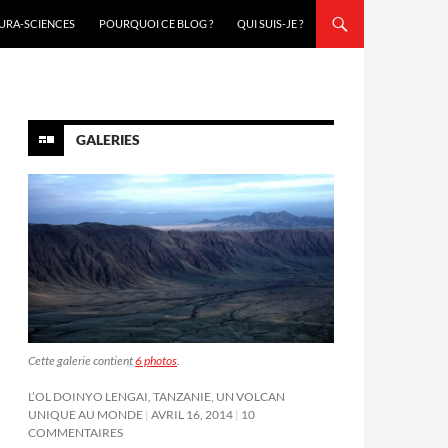
URA-SCIENCES
POURQUOI CE BLOG ?
QUI SUIS-JE ?
GALERIES
Cette galerie contient
6 photos
.
L’OL DOINYO LENGAI, TANZANIE, UN VOLCAN
UNIQUE AU MONDE
AVRIL 16, 2014
10
COMMENTAIRES