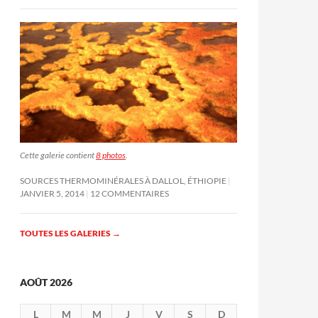
Cette galerie contient
8 photos
.
SOURCES THERMOMINÉRALES À DALLOL, ÉTHIOPIE
JANVIER 5, 2014
12 COMMENTAIRES
TOUTES LES GALERIES
→
AOÛT 2026
L
M
M
J
V
S
D