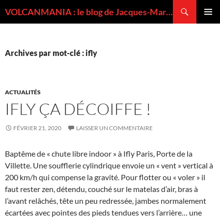
Recherche
VOLCANMANIA : le blog de Jacques-Marie BARDINTZEFF, volcanologue
ALLER
MENU
AU
PRINCI
CONTENU
Archives par mot-clé : ifly
ACTUALITÉS
IFLY ÇA DÉCOIFFE !
FÉVRIER 21, 2020
LAISSER UN COMMENTAIRE
Baptême de « chute libre indoor » à Ifly Paris, Porte de la
Villette. Une soufflerie cylindrique envoie un « vent » vertical à
200 km/h qui compense la gravité. Pour flotter ou « voler » il
faut rester zen, détendu, couché sur le matelas d’air, bras à
l’avant relâchés, tête un peu redressée, jambes normalement
écartées avec pointes des pieds tendues vers l’arrière… une