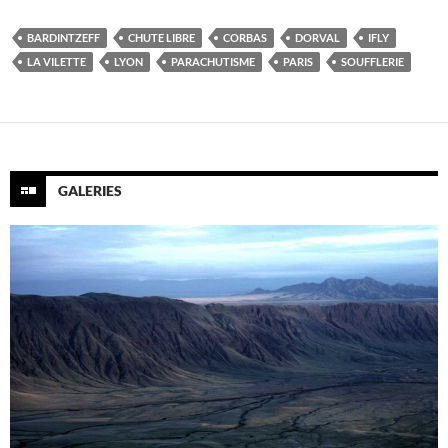
BARDINTZEFF
CHUTE LIBRE
CORBAS
DORVAL
IFLY
LA VILETTE
LYON
PARACHUTISME
PARIS
SOUFFLERIE
GALERIES