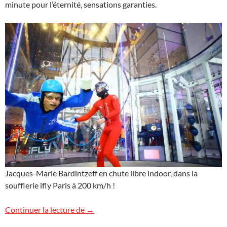
minute pour l’éternité, sensations garanties.
Jacques-Marie Bardintzeff en chute libre indoor, dans la
soufflerie ifly Paris à 200 km/h !
ifly ça décoiffe !
Continuer la lecture de
→