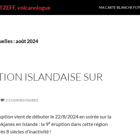
ALLER AU CONTENU
ZEFF, volcanologue
MA CARTE-BLANCHE FUT
elles : août 2024
TION ISLANDAISE SUR
2 COMMENTAIRES
ption vient de débuter le 22/8/2024 en soirée sur la
e
kjanes en Islande : la 9
éruption dans cette région
s 8 siècles d’inactivité !