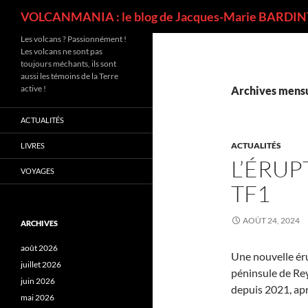
Recherche
VOLCANMANIA : le blog de Jacques-Marie BARDINT
Les volcans ? Passionnément !
Les volcans ne sont pas
toujours méchants, ils sont
aussi les témoins de la Terre
active !
Archives mensu
ACTUALITÉS
ACTUALITÉS
LIVRES
L’ÉRUP
VOYAGES
TF1
AOÛT 24, 2024
ARCHIVES
août 2026
Une nouvelle éru
juillet 2026
péninsule de Rey
juin 2026
depuis 2021, aprè
mai 2026