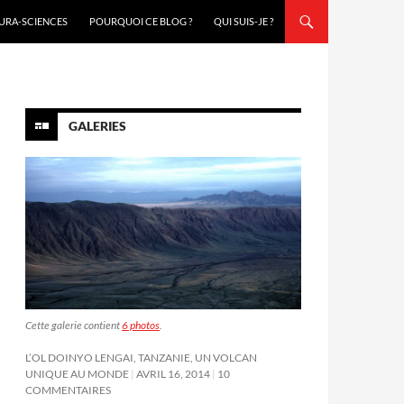
URA-SCIENCES
POURQUOI CE BLOG ?
QUI SUIS-JE ?
GALERIES
Cette galerie contient
6 photos
.
L’OL DOINYO LENGAI, TANZANIE, UN VOLCAN
UNIQUE AU MONDE
AVRIL 16, 2014
10
COMMENTAIRES