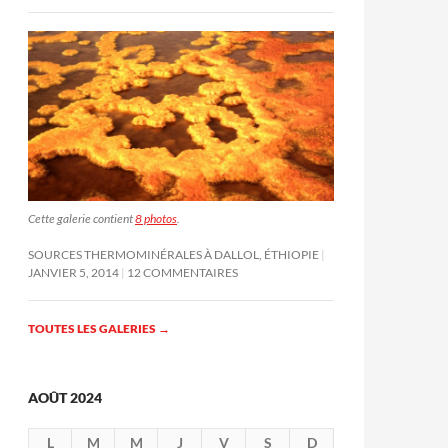
Cette galerie contient
8 photos
.
SOURCES THERMOMINÉRALES À DALLOL, ÉTHIOPIE
JANVIER 5, 2014
12 COMMENTAIRES
TOUTES LES GALERIES
→
AOÛT 2024
L
M
M
J
V
S
D