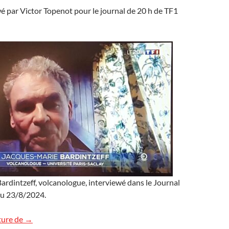
ewé par Victor Topenot pour le journal de 20 h de TF1
rdintzeff, volcanologue, interviewé dans le Journal
du 23/8/2024.
L’éruption islandaise sur TF1
ture de
→